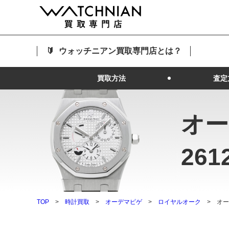
ウォッチニアン買取専門店とは？
買取方法
査定
オー
261
TOP
時計買取
オーデマピゲ
ロイヤルオーク
オー