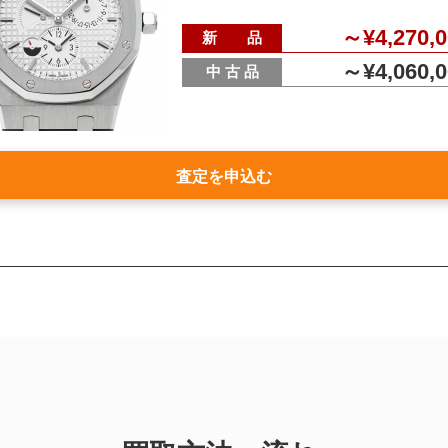
～¥4,270,0
新 品
～¥4,060,0
中 古 品
査定を申込む