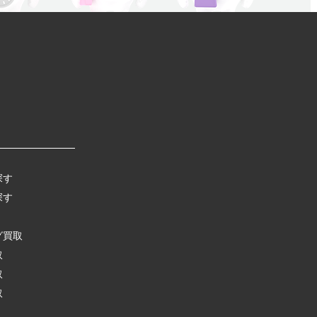
探す
探す
グ買取
取
取
取