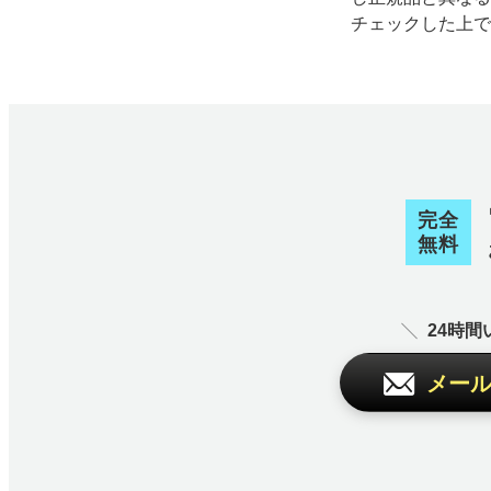
チェックした上
完全
無料
24時
メー