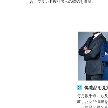
合、ブランド権利者への確認を徹底。
偽造品を見
04
毎月数千点にも
取した商品情報
し正規品と異な