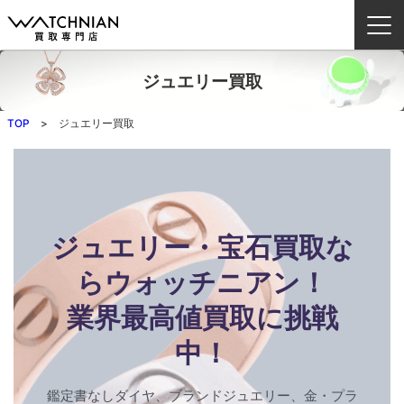
ジュエリー買取
ウォッチニアン買取専門店とは？
TOP
ジュエリー買取
ブランドから探す
取扱いカテゴリ
よくある質問
ジュエリー・宝石買取な
らウォッチニアン！
買取方法
業界最高値買取に挑戦
査定方法
店舗一覧
中！
お役立ち情報
鑑定書なしダイヤ、ブランドジュエリー、金・プラ
お問い合わせ