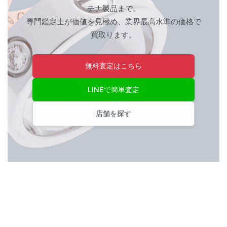
チナ製品まで。
専門鑑定士が価値を見極め、業界最高水準の価格で
お気軽にご相談ください
買取ります。
0120-954-800
(11:00～20:00年中無休)
無料査定はこちら
24時間受付中！
メール査定はこちらから
LINEで簡単査定
店舗を探す