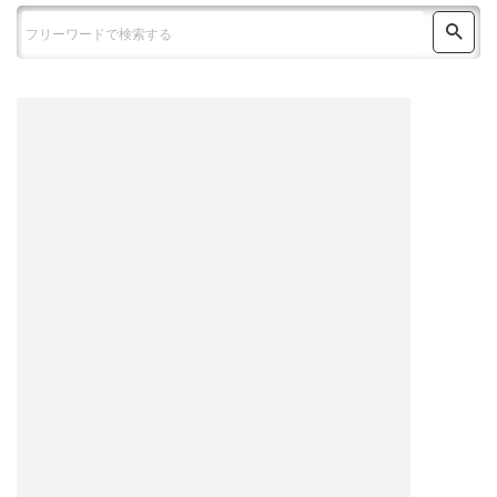
ウォッチニアンが
高価買取を実現できる理由
国内外の販売網、専門鑑定士、効率的な運営。全てはお客様
にご満足いただくために。
1. 国内外への圧倒的な販売力
自社ECサイト『ウォッチニアン』をはじめ、国内外のオ
ークション、業者間取引、海外拠点など、
世界中に広が
る販売ネットワーク
を駆使。最も高く販売できるルート
があるからこそ、高価買取が可能です。