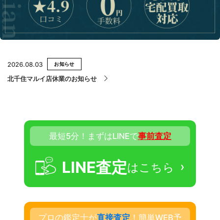
お気軽にご相談ください
0120-954-800
(11:00～20:00年中無休)
2026.08.03
お知らせ
24時間受付中！
メール査定はこちらから
北千住マルイ店休業のお知らせ
最短5分！まずはLINEで
事前査定
LINE査定
›
はこちら
プロの鑑定士が
直接査定
！簡単WEB予