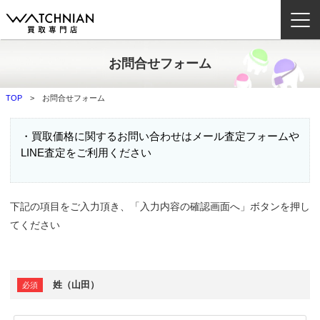
お問合せフォーム
ウォッチニアン買取専門店とは？
TOP
お問合せフォーム
ブランドから探す
・買取価格に関するお問い合わせはメール査定フォームや
取扱いカテゴリ
LINE査定をご利用ください
よくある質問
下記の項目をご入力頂き、「入力内容の確認画面へ」ボタンを押し
買取方法
てください
査定方法
店舗一覧
お役立ち情報
姓（山田）
お問い合わせ