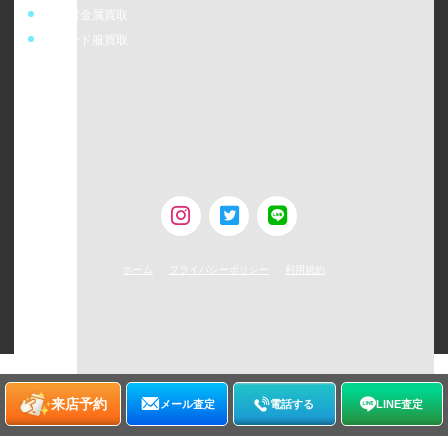
金・貴金属買取
ブランド服買取
ウォッチニアン株式会社
〒160-0023
東京都新宿区西新宿6-24-1 西新宿三井ビルディング5F
TEL：0120-954-800（受付時間11:00 ～ 20:00）
古物営業許可 [第308930507238号/東京都公安委員会]
ホーム
プライバシーポリシー
利用規約
©
2026
WATCHNIAN All rights reserved.
来店予約
メール査定
電話する
LINE査定