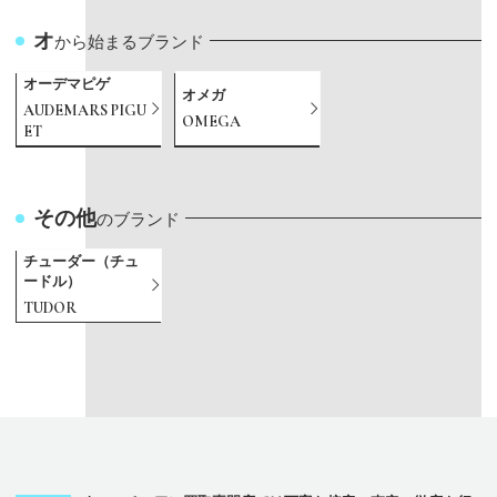
オ
から始まるブランド
オーデマピゲ
オメガ
AUDEMARS PIGU
OMEGA
ET
その他
のブランド
チューダー（チュ
ードル）
TUDOR
カ
シ
タ
ハ
ラ
A
B
C
H
I
O
P
R
T
V
Z
から始まるブランド
から始まるブランド
から始まるブランド
から始まるブランド
から始まるブランド
から始まるブランド
から始まるブランド
から始まるブランド
から始まるブランド
から始まるブランド
から始まるブランド
から始まるブランド
から始まるブランド
から始まるブランド
から始まるブランド
から始まるブランド
パテックフィリッ
International Watc
Vacheron Constan
AUDEMARS PIGU
Patek Philippe
TUDOR
カルティエ
シャネル
タグホイヤー
ランゲ＆ゾーネ
Blancpain
Cartier
HUBLOT
OMEGA
Rolex
Zenith
CHANEL
A. Lange & Söhne
パネライ
PANERAI
TAG Heuer
プ
h Company
tin
ET
パテックフィリッ
チューダー（チュ
Cartier
CHANEL
TAG Heuer
A. Lange & Söhne
ブランパン
カルティエ
ウブロ
オメガ
ロレックス
ゼニス
シャネル
ランゲ＆ゾーネ
PANERAI
パネライ
タグホイヤー
Patek Philippe
IWC
ヴァシュロンコン
オーデマピゲ
プ
ードル）
スタンタン