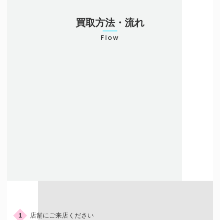
お気軽にご相談ください
買取方法・流れ
0120-954-800
Flow
(11:00～20:00年中無休)
24時間受付中！
メール査定はこちらから
店頭での買取
ご来店の流れ
店舗にご来店ください
1