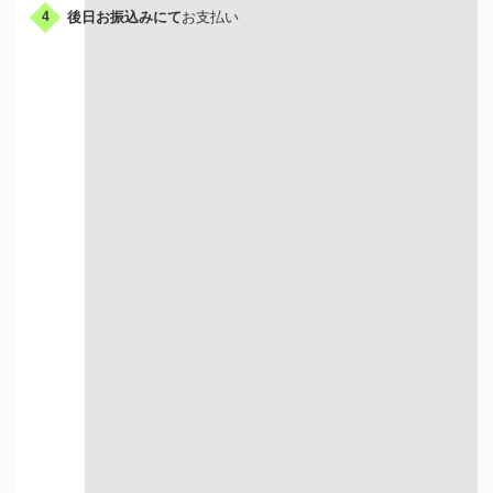
後日お振込みにて
お支払い
4
出張買取はこんな人におすすめ
荷物が多い方
お店に行く時間が
ない方