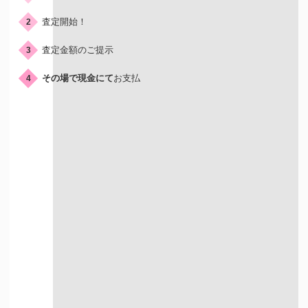
査定開始！
2
査定金額のご提示
3
その場で現金にて
お支払
4
店頭買取はこんな人におすすめ
店舗が近くにある方
すぐに現金を
受け取りたい方