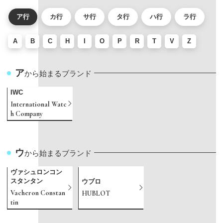
ア行
カ行
サ行
タ行
ハ行
ラ行
A
B
C
H
I
O
P
R
T
V
Z
ア
から始まるブランド
IWC
International Watc
h Company
ウ
から始まるブランド
ヴァシュロンコン
スタンタン
ウブロ
Vacheron Constan
HUBLOT
tin