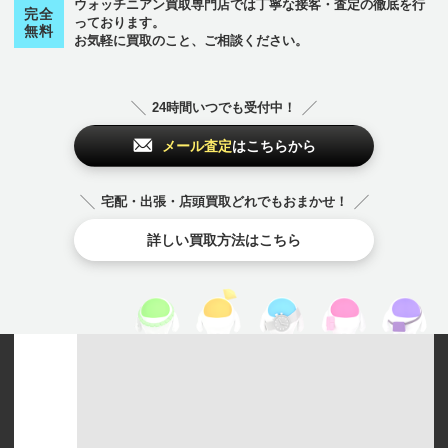
その他
セ
その他
ロ
から始まるブランド
から始まるブランド
のブランド
のブランド
ウォッチニアン買取専門店では丁寧な接客・査定の徹底を行
完全
フ
から始まるブランド
っております。
無料
お気軽に買取のこと、ご相談ください。
チューダー（チュ
チューダー（チュ
ゼニス
ロレックス
ブランパン
ードル）
ードル）
Zenith
Rolex
Blancpain
TUDOR
TUDOR
24時間いつでも受付中！
その他
その他
メール査定
はこちらから
のブランド
のブランド
その他
のブランド
チューダー（チュ
チューダー（チュ
チューダー（チュ
宅配・出張・店頭買取どれでもおまかせ！
ードル）
ードル）
ードル）
TUDOR
TUDOR
詳しい買取方法はこちら
TUDOR