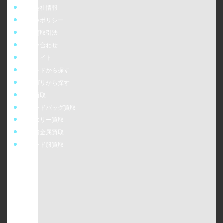
運営会社情報
cookieポリシー
特定商取引法
お問い合わせ
販売サイト
ブランドから探す
カテゴリから探す
時計買取
ブランドバッグ買取
ジュエリー買取
金・貴金属買取
ブランド服買取
ウォッチニアン株式会社
〒160-0023
東京都新宿区西新宿6-24-1 西新宿三井ビルディング5F
TEL：0120-954-800（受付時間11:00 ～ 20:00）
古物営業許可 [第308930507238号/東京都公安委員会]