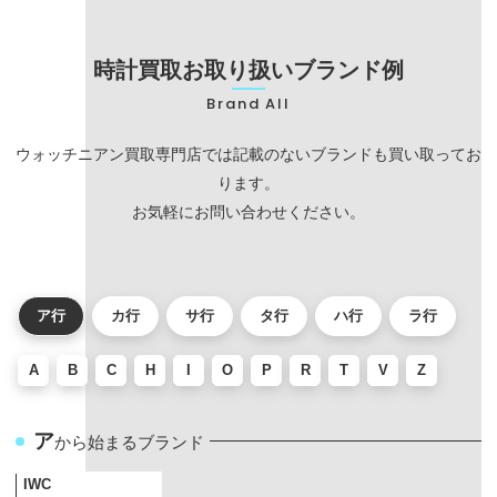
時計買取お取り扱いブランド例
Brand All
ウォッチニアン買取専門店では記載のないブランドも買い取ってお
ります。
お気軽にお問い合わせください。
ア行
カ行
サ行
タ行
ハ行
ラ行
A
B
C
H
I
O
P
R
T
V
Z
ア
から始まるブランド
IWC