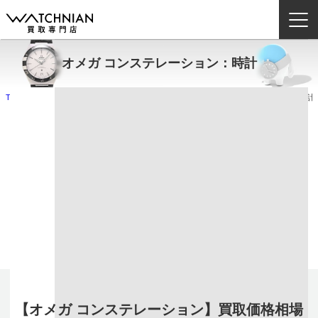
オメガ コンステレーション：時計
ウォッチニアン買取専門店とは？
TOP
お取り扱いブランド例
オメガ
オメガ コンステレーション
時計
ブランドから探す
オメガ コンステレーション買取なら、査定なら
取扱いカテゴリ
高額買取のウォッチニアン買取専門店へ
コンステレーション買取価格に自信あり！
よくある質問
コンステレーション 型番一覧
買取方法
査定方法
店舗一覧
お役立ち情報
お問い合わせ
【オメガ コンステレーション】買取価格相場