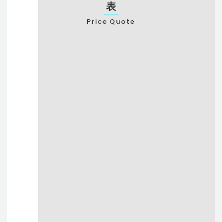
表
お気軽にご相談ください
Price Quote
0120-954-800
(11:00～20:00年中無休)
ウォッチニアン買取専門店にて買取を行う際の買取価格相場表です。
買取相場価格は目安の価格で、為替や状態によって変動する場合があります。
24時間受付中！
メール査定はこちらから
新品買取の条件
中古品買取の条件
更新日
2026.08.07
コンステレーション
1460.75 【※保証書日付や状態で金額は
変わります】
～¥60,000
中 古 品