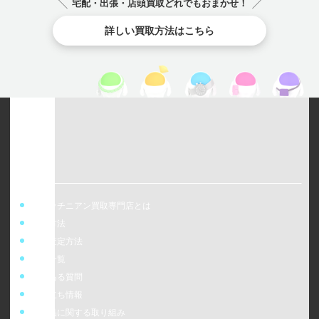
チューダー（チュ
宅配・出張・店頭買取どれでもおまかせ！
ードル）
ードル）
ードル）
TUDOR
TUDOR
詳しい買取方法はこちら
TUDOR
ウォッチニアン買取専門店とは
買取方法
事前査定方法
店舗一覧
よくある質問
お役立ち情報
偽造品に関する取り組み