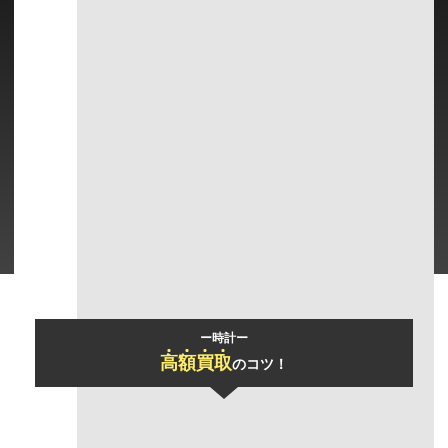
本体のみ
文字盤の黄ばみ
メッキ剥がれ
及び変色
角スレ
型くずれ
ー時計ー
高
額
買
取
のコツ！
「おまとめ買取」
で買取価格UP