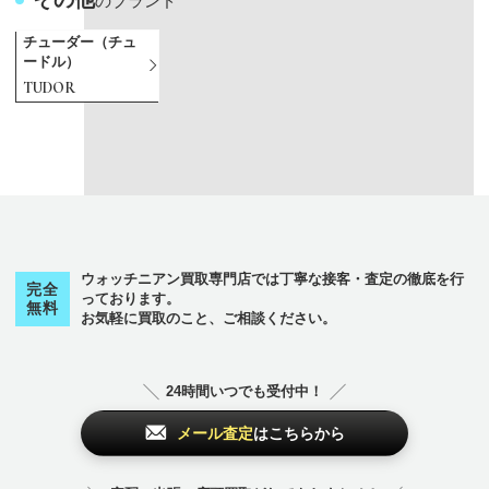
のブランド
チューダー（チュ
ードル）
TUDOR
カ
シ
タ
ハ
ラ
A
B
C
H
I
O
P
R
T
V
Z
から始まるブランド
から始まるブランド
から始まるブランド
から始まるブランド
から始まるブランド
から始まるブランド
から始まるブランド
から始まるブランド
から始まるブランド
から始まるブランド
から始まるブランド
から始まるブランド
から始まるブランド
から始まるブランド
から始まるブランド
から始まるブランド
パテックフィリッ
International Watc
Vacheron Constan
AUDEMARS PIGU
Patek Philippe
TUDOR
カルティエ
シャネル
タグホイヤー
ランゲ＆ゾーネ
Blancpain
Cartier
HUBLOT
OMEGA
Rolex
Zenith
CHANEL
A. Lange & Söhne
パネライ
PANERAI
TAG Heuer
プ
h Company
tin
ET
パテックフィリッ
チューダー（チュ
Cartier
CHANEL
TAG Heuer
A. Lange & Söhne
ブランパン
カルティエ
ウブロ
オメガ
ロレックス
ゼニス
シャネル
ランゲ＆ゾーネ
PANERAI
パネライ
タグホイヤー
Patek Philippe
IWC
ヴァシュロンコン
オーデマピゲ
プ
ードル）
スタンタン
その他
セ
その他
ロ
から始まるブランド
から始まるブランド
のブランド
のブランド
ウォッチニアン買取専門店では丁寧な接客・査定の徹底を行
完全
フ
から始まるブランド
っております。
無料
お気軽に買取のこと、ご相談ください。
チューダー（チュ
チューダー（チュ
ゼニス
ロレックス
ブランパン
ードル）
ードル）
Zenith
Rolex
Blancpain
TUDOR
TUDOR
24時間いつでも受付中！
その他
その他
メール査定
はこちらから
のブランド
のブランド
その他
のブランド
チューダー（チュ
チューダー（チュ