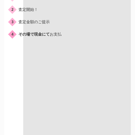
査定開始！
2
査定金額のご提示
3
その場で現金にて
お支払
4
店頭買取はこんな人におすすめ
店舗が近くにある方
すぐに現金を
受け取りたい方