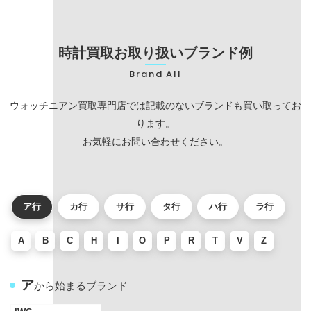
時計買取お取り扱いブランド例
Brand All
ウォッチニアン買取専門店では記載のないブランドも買い取ってお
ります。
お気軽にお問い合わせください。
ア行
カ行
サ行
タ行
ハ行
ラ行
A
B
C
H
I
O
P
R
T
V
Z
ア
から始まるブランド