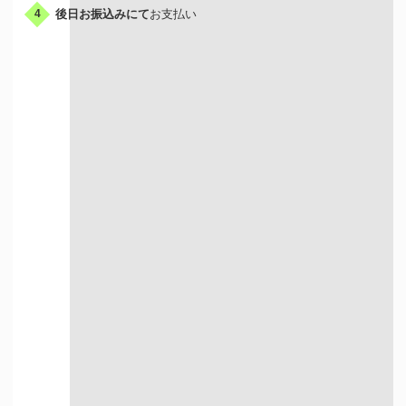
後日お振込みにて
お支払い
4
出張買取はこんな人におすすめ
荷物が多い方
お店に行く時間が
ない方