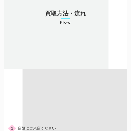
お気軽にご相談ください
買取方法・流れ
0120-954-800
Flow
(11:00～20:00年中無休)
24時間受付中！
メール査定はこちらから
店頭での買取
ご来店の流れ
店舗にご来店ください
1