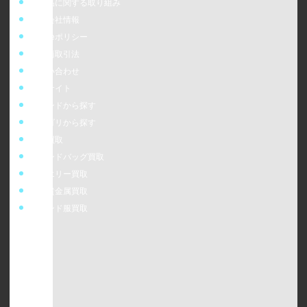
偽造品に関する取り組み
運営会社情報
cookieポリシー
特定商取引法
お問い合わせ
販売サイト
ブランドから探す
カテゴリから探す
時計買取
ブランドバッグ買取
ジュエリー買取
金・貴金属買取
ブランド服買取
ウォッチニアン株式会社
〒160-0023
東京都新宿区西新宿6-24-1 西新宿三井ビルディング5F
TEL：0120-954-800（受付時間11:00 ～ 20:00）
古物営業許可 [第308930507238号/東京都公安委員会]