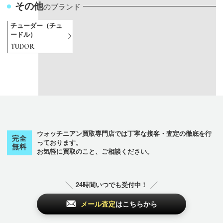
その他
のブランド
チューダー（チュ
ードル）
TUDOR
カ
シ
タ
ハ
ラ
A
B
C
H
I
O
P
R
T
V
Z
から始まるブランド
から始まるブランド
から始まるブランド
から始まるブランド
から始まるブランド
から始まるブランド
から始まるブランド
から始まるブランド
から始まるブランド
から始まるブランド
から始まるブランド
から始まるブランド
から始まるブランド
から始まるブランド
から始まるブランド
から始まるブランド
パテックフィリッ
International Watc
Vacheron Constan
AUDEMARS PIGU
Patek Philippe
TUDOR
カルティエ
シャネル
タグホイヤー
ランゲ＆ゾーネ
Blancpain
Cartier
HUBLOT
OMEGA
Rolex
Zenith
CHANEL
A. Lange & Söhne
パネライ
PANERAI
TAG Heuer
プ
h Company
tin
ET
パテックフィリッ
チューダー（チュ
Cartier
CHANEL
TAG Heuer
A. Lange & Söhne
ブランパン
カルティエ
ウブロ
オメガ
ロレックス
ゼニス
シャネル
ランゲ＆ゾーネ
PANERAI
パネライ
タグホイヤー
Patek Philippe
IWC
ヴァシュロンコン
オーデマピゲ
プ
ードル）
スタンタン
その他
セ
その他
ロ
から始まるブランド
から始まるブランド
のブランド
のブランド
ウォッチニアン買取専門店では丁寧な接客・査定の徹底を行
完全
フ
から始まるブランド
っております。
無料
お気軽に買取のこと、ご相談ください。
チューダー（チュ
チューダー（チュ
ゼニス
ロレックス
ブランパン
ードル）
ードル）
Zenith
Rolex
Blancpain
TUDOR
TUDOR
24時間いつでも受付中！
その他
その他
メール査定
はこちらから
のブランド
のブランド
その他
のブランド