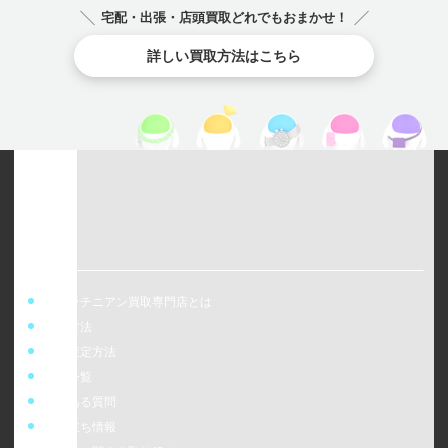
チューダー（チュ
チューダー（チュ
チューダー（チュ
宅配・出張・店頭買取どれでもおまかせ！
ードル）
ードル）
ードル）
TUDOR
TUDOR
詳しい買取方法はこちら
TUDOR
ウォッチニアン買取専門店とは
買取方法
事前査定方法
店舗一覧
よくある質問
お役立ち情報