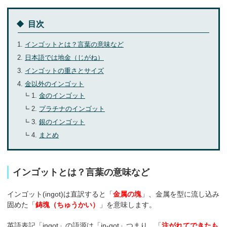
お気軽にご相談ください
目次
0120-954-800
(11:00～20:00年中無休)
インゴットとは？言葉の意味など
日本語では地金（じがね）
24時間受付中！
メール査定はこちらから
インゴットの重さとサイズ
金以外のインゴット
金のインゴット
プラチナのインゴット
銀のインゴット
まとめ
インゴットとは？言葉の意味など
インゴット(ingot)は直訳すると「
金属の塊
」、金属を型に流し込み
固めた「
鋳塊（ちゅうかい）
」を意味します。
英語表記「ingot」の語源は「in-got」つまり、「
注がれてできたも