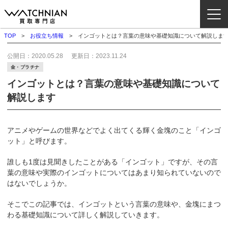
TOP
お役立ち情報
インゴットとは？言葉の意味や基礎知識について解説しま
ウォッチニアン買取専門店とは？
公開日：
2020.05.28
更新日：
2023.11.24
金・プラチナ
ブランドから探す
インゴットとは？言葉の意味や基礎知識について
解説します
取扱いカテゴリ
よくある質問
アニメやゲームの世界などでよく出てくる輝く金塊のこと「インゴ
ット」と呼びます。
買取方法
誰しも1度は見聞きしたことがある「インゴット」ですが、その言
査定方法
葉の意味や実際のインゴットについてはあまり知られていないので
はないでしょうか。
店舗一覧
お役立ち情報
そこでこの記事では、インゴットという言葉の意味や、金塊にまつ
わる基礎知識について詳しく解説していきます。
お問い合わせ