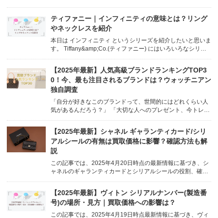
33; }.container { max-widt...
ティファニー｜インフィニティの意味とは？リング
やネックレスを紹介
本日は インフィニティ というシリーズを紹介したいと思いま
す。 Tiffany&amp;Co.(ティファニー) にはいろいろなシリー
ズのアクセサリーがありますが、本日は インフィニティ とい
うシリーズを紹介したいと思います。 永遠の絆、エネルギー
【2025年最新】人気高級ブランドランキングTOP3
と生命力の象徴 とされているインフィ...
0！今、最も注目されるブランドは？ウォッチニアン
独自調査
「自分が好きなこのブランドって、世間的にはどれくらい人
気があるんだろう？」 「大切な人へのプレゼント、今トレン
ドのブランドを贈りたい！」 誰もが一度は気になる、高級ブ
ランドの「人気度」。 お気に入りのブランドが世の中でどう
【2025年最新】シャネル ギャランティカード/シリ
評価されているのか、気になりますよね。 /* Basic st...
アルシールの有無は買取価格に影響？確認方法も解
説
この記事では、2025年4月20日時点の最新情報に基づき、シ
ャネルのギャランティカードとシリアルシールの役割、確認
方法、そして買取価格への影響について、詳しく解説しま
す。 body { font-family: sans-serif; line-height: 1...
【2025年最新】ヴィトン シリアルナンバー(製造番
号)の場所・見方｜買取価格への影響は？
この記事では、2025年4月19日時点最新情報に基づき、ヴィ