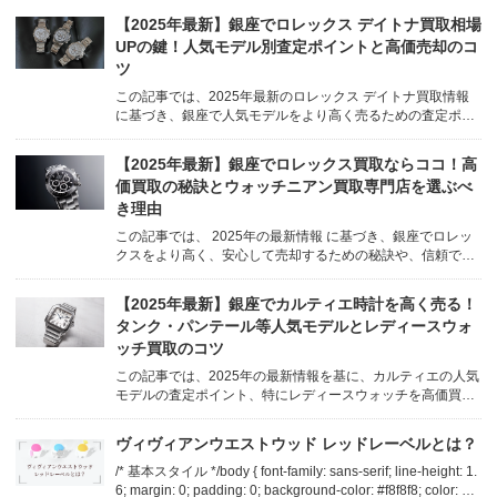
トを徹底解説します。ウォッチニアン買取専門店が、どのよ
【2025年最新】銀座でロレックス デイトナ買取相場
うに「訳あり」ロレックスの価値を見出すのか、その秘訣も
UPの鍵！人気モデル別査定ポイントと高価売却のコ
ご紹介します。 ...
ツ
この記事では、2025年最新のロレックス デイトナ買取情報
に基づき、銀座で人気モデルをより高く売るための査定ポイ
ントや相場傾向、そして信頼できる専門店の選び方まで、ウ
ォッチニアン買取専門店の知見を交えて徹底解説します。 /*
【2025年最新】銀座でロレックス買取ならココ！高
=== 共通CSS (色設定調整) === */ b...
価買取の秘訣とウォッチニアン買取専門店を選ぶべ
き理由
この記事では、 2025年の最新情報 に基づき、銀座でロレッ
クスをより高く、安心して売却するための秘訣や、信頼でき
る買取専門店の選び方について詳しく解説します。 /* === 共
通CSS (色設定調整) === */ body { font-famil...
【2025年最新】銀座でカルティエ時計を高く売る！
タンク・パンテール等人気モデルとレディースウォ
ッチ買取のコツ
この記事では、2025年の最新情報を基に、カルティエの人気
モデルの査定ポイント、特にレディースウォッチを高価買取
してもらうための秘訣を、ウォッチニアン買取専門店 銀座・
銀座8丁目店が詳しく解説します。 /* === 共通CSS (色設定調
ヴィヴィアンウエストウッド レッドレーベルとは？
整) === */ body { ...
/* 基本スタイル */body { font-family: sans-serif; line-height: 1.
6; margin: 0; padding: 0; background-color: #f8f8f8; color: #3