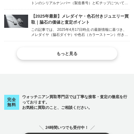
トンのシリアルナンバー（製造番号）とICチップについて、
その意味、場所の見つけ方、読み方、そして買取価格にどう
影響するのかを、ウォッチニアン買取専門店が分かりやすく
【2025年最新】メレダイヤ・色石付きジュエリー買
解説します。 body { font-family...
取｜脇石の価値と査定ポイント
この記事では、 2025年4月17日時点 の最新情報に基づき、
メレダイヤ（脇石ダイヤ）や色石（カラーストーン）付きの
ジュエリー買取について、それぞれの石の価値評価や査定ポ
イント を、ウォッチニアン買取専門店が詳しく解説します。
body { font-fami...
もっと見る
ウォッチニアン買取専門店では丁寧な接客・査定の徹底を行
完全
っております。
無料
お気軽に買取のこと、ご相談ください。
24時間いつでも受付中！