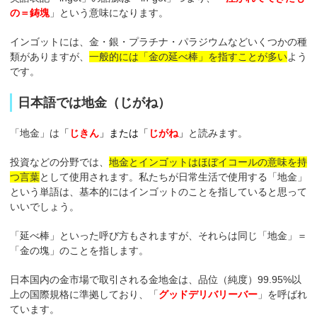
の＝鋳塊
」という意味になります。
インゴットには、金・銀・プラチナ・パラジウムなどいくつかの種
類がありますが、
一般的には「金の延べ棒」を指すことが多い
よう
です。
日本語では地金（じがね）
「地金」は
「
じきん
」または「
じがね
」
と読みます。
投資などの分野では、
地金とインゴットはほぼイコールの意味を持
つ言葉
として使用されます。私たちが日常生活で使用する「地金」
という単語は、基本的にはインゴットのことを指していると思って
いいでしょう。
「延べ棒」といった呼び方もされますが、それらは同じ「地金」＝
「金の塊」のことを指します。
日本国内の金市場で取引される金地金は、品位（純度）99.95%以
上の国際規格に準拠しており、「
グッドデリバリーバー
」を呼ばれ
ています。