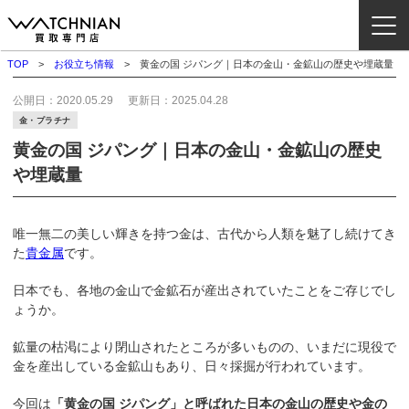
TOP
お役立ち情報
黄金の国 ジパング｜日本の金山・金鉱山の歴史や埋蔵量
ウォッチニアン買取専門店とは？
公開日：
2020.05.29
更新日：
2025.04.28
金・プラチナ
ブランドから探す
黄金の国 ジパング｜日本の金山・金鉱山の歴史
や埋蔵量
取扱いカテゴリ
よくある質問
唯一無二の美しい輝きを持つ金は、古代から人類を魅了し続けてき
た
貴金属
です。
買取方法
日本でも、各地の金山で金鉱石が産出されていたことをご存じでし
査定方法
ょうか。
店舗一覧
鉱量の枯渇により閉山されたところが多いものの、いまだに現役で
お役立ち情報
金を産出している金鉱山もあり、日々採掘が行われています。
お問い合わせ
今回は
「黄金の国 ジパング」と呼ばれた日本の金山の歴史や金の