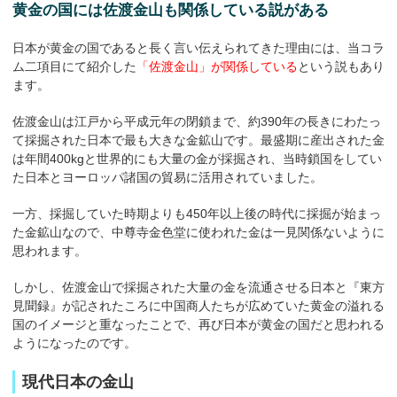
黄金の国には佐渡金山も関係している説がある
日本が黄金の国であると長く言い伝えられてきた理由には、当コラ
ム二項目にて紹介した
「佐渡金山」が関係している
という説もあり
ます。
佐渡金山は江戸から平成元年の閉鎖まで、約390年の長きにわたっ
て採掘された日本で最も大きな金鉱山です。最盛期に産出された金
は年間400kgと世界的にも大量の金が採掘され、当時鎖国をしてい
た日本とヨーロッパ諸国の貿易に活用されていました。
一方、採掘していた時期よりも450年以上後の時代に採掘が始まっ
た金鉱山なので、中尊寺金色堂に使われた金は一見関係ないように
思われます。
しかし、佐渡金山で採掘された大量の金を流通させる日本と『東方
見聞録』が記されたころに中国商人たちが広めていた黄金の溢れる
国のイメージと重なったことで、再び日本が黄金の国だと思われる
ようになったのです。
現代日本の金山