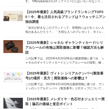
す。 Tiffany&amp;Co.(ティファニー) にはいろいろなシリー
ズのアクセサリーがありますが、本日は インフィニティ とい
うシリーズを紹介したいと思います。 永遠の絆、エネルギー
【2025年最新】人気高級ブランドランキングTOP3
と生命力の象徴 とされているインフィ...
0！今、最も注目されるブランドは？ウォッチニアン
独自調査
「自分が好きなこのブランドって、世間的にはどれくらい人
気があるんだろう？」 「大切な人へのプレゼント、今トレン
ドのブランドを贈りたい！」 誰もが一度は気になる、高級ブ
ランドの「人気度」。 お気に入りのブランドが世の中でどう
【2025年最新】シャネル ギャランティカード/シリ
評価されているのか、気になりますよね。 /* Basic st...
アルシールの有無は買取価格に影響？確認方法も解
説
この記事では、2025年4月20日時点の最新情報に基づき、シ
ャネルのギャランティカードとシリアルシールの役割、確認
方法、そして買取価格への影響について、詳しく解説しま
す。 body { font-family: sans-serif; line-height: 1...
【2025年最新】ヴィトン シリアルナンバー(製造番
号)の場所・見方｜買取価格への影響は？
この記事では、2025年4月19日時点最新情報に基づき、ヴィ
トンのシリアルナンバー（製造番号）とICチップについて、
その意味、場所の見つけ方、読み方、そして買取価格にどう
影響するのかを、ウォッチニアン買取専門店が分かりやすく
【2025年最新】メレダイヤ・色石付きジュエリー買
解説します。 body { font-family...
取｜脇石の価値と査定ポイント