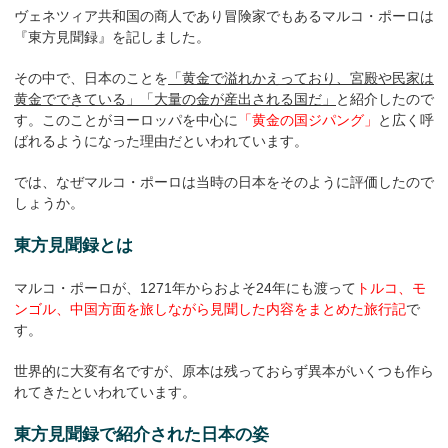
ヴェネツィア共和国の商人であり冒険家でもあるマルコ・ポーロは
『東方見聞録』を記しました。
その中で、日本のことを
「黄金で溢れかえっており、宮殿や民家は
黄金でできている」「大量の金が産出される国だ」
と紹介したので
す。このことがヨーロッパを中心に
「黄金の国ジパング」
と広く呼
ばれるようになった理由だといわれています。
では、なぜマルコ・ポーロは当時の日本をそのように評価したので
しょうか。
東方見聞録とは
マルコ・ポーロが、1271年からおよそ24年にも渡って
トルコ、モ
ンゴル、中国方面を旅しながら見聞した内容をまとめた旅行記
で
す。
世界的に大変有名ですが、原本は残っておらず異本がいくつも作ら
れてきたといわれています。
東方見聞録で紹介された日本の姿