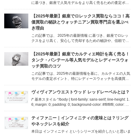
に基づき、銀座で人気モデルをより高く売るための査定ポイ
ントや相場傾向、そして信頼できる専門店の選び方まで、ウ
ォッチニアン買取専門店の知見を交えて徹底解説します。 /*
【2025年最新】銀座でロレックス買取ならココ！高
=== 共通CSS (色設定調整) === */ b...
価買取の秘訣とウォッチニアン買取専門店を選ぶべ
き理由
この記事では、 2025年の最新情報 に基づき、銀座でロレッ
クスをより高く、安心して売却するための秘訣や、信頼でき
る買取専門店の選び方について詳しく解説します。 /* === 共
通CSS (色設定調整) === */ body { font-famil...
【2025年最新】銀座でカルティエ時計を高く売る！
タンク・パンテール等人気モデルとレディースウォ
ッチ買取のコツ
この記事では、2025年の最新情報を基に、カルティエの人気
モデルの査定ポイント、特にレディースウォッチを高価買取
してもらうための秘訣を、ウォッチニアン買取専門店 銀座・
銀座8丁目店が詳しく解説します。 /* === 共通CSS (色設定調
ヴィヴィアンウエストウッド レッドレーベルとは？
整) === */ body { ...
/* 基本スタイル */body { font-family: sans-serif; line-height: 1.
6; margin: 0; padding: 0; background-color: #f8f8f8; color: #3
33; }.container { max-widt...
ティファニー｜インフィニティの意味とは？リング
やネックレスを紹介
本日は インフィニティ というシリーズを紹介したいと思いま