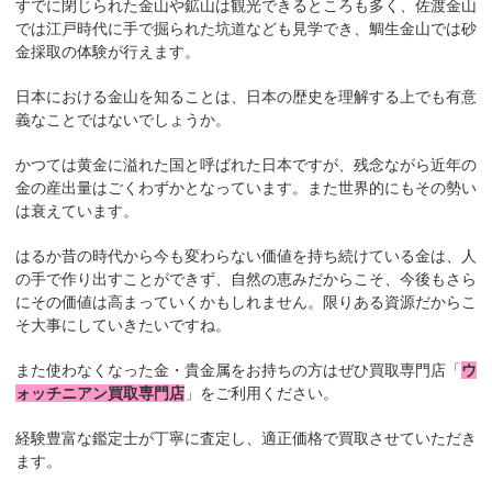
すでに閉じられた金山や鉱山は観光できるところも多く、佐渡金山
では江戸時代に手で掘られた坑道なども見学でき、鯛生金山では砂
金採取の体験が行えます。
日本における金山を知ることは、日本の歴史を理解する上でも有意
義なことではないでしょうか。
かつては黄金に溢れた国と呼ばれた日本ですが、残念ながら近年の
金の産出量はごくわずかとなっています。また世界的にもその勢い
は衰えています。
はるか昔の時代から今も変わらない価値を持ち続けている金は、人
の手で作り出すことができず、自然の恵みだからこそ、今後もさら
にその価値は高まっていくかもしれません。限りある資源だからこ
そ大事にしていきたいですね。
また使わなくなった金・貴金属をお持ちの方はぜひ買取専門店「
ウ
ォッチニアン買取専門店
」をご利用ください。
経験豊富な鑑定士が丁寧に査定し、適正価格で買取させていただき
ます。