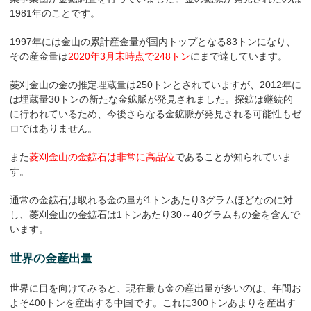
1981年のことです。
1997年には金山の累計産金量が国内トップとなる83トンになり、
その産金量は
2020年3月末時点で248トン
にまで達しています。
菱刈金山の金の推定埋蔵量は250トンとされていますが、2012年に
は埋蔵量30トンの新たな金鉱脈が発見されました。探鉱は継続的
に行われているため、今後さらなる金鉱脈が発見される可能性もゼ
ロではありません。
また
菱刈金山の金鉱石は非常に高品位
であることが知られていま
す。
通常の金鉱石は取れる金の量が1トンあたり3グラムほどなのに対
し、菱刈金山の金鉱石は1トンあたり30～40グラムもの金を含んで
います。
世界の金産出量
世界に目を向けてみると、現在最も金の産出量が多いのは、年間お
よそ400トンを産出する中国です。これに300トンあまりを産出す