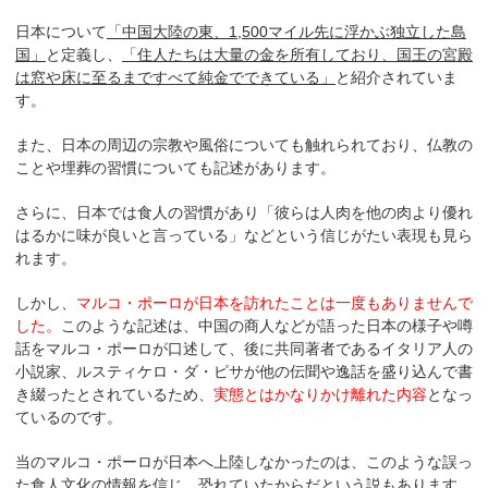
日本について
「中国大陸の東、1,500マイル先に浮かぶ独立した島
国」
と定義し、
「住人たちは大量の金を所有しており、国王の宮殿
は窓や床に至るまですべて純金でできている」
と紹介されていま
す。
また、日本の周辺の宗教や風俗についても触れられており、仏教の
ことや埋葬の習慣についても記述があります。
さらに、日本では食人の習慣があり「彼らは人肉を他の肉より優れ
はるかに味が良いと言っている」などという信じがたい表現も見ら
れます。
しかし、
マルコ・ポーロが日本を訪れたことは一度もありませんで
した。
このような記述は、中国の商人などが語った日本の様子や噂
話をマルコ・ポーロが口述して、後に共同著者であるイタリア人の
小説家、ルスティケロ・ダ・ピサが他の伝聞や逸話を盛り込んで書
き綴ったとされているため、
実態とはかなりかけ離れた内容
となっ
ているのです。
当のマルコ・ポーロが日本へ上陸しなかったのは、このような誤っ
た食人文化の情報を信じ、恐れていたからだという説もあります。