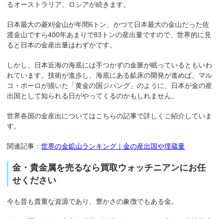
るオーストラリア、ロシアが続きます。
日本最大の菱刈金山が年間6トン、かつて日本最大の金山だった佐
渡金山ですら400年あまりで83トンの産出量ですので、世界的に見
ると日本の金産出量はわずかです。
しかし、日本近海の海底には手つかずの金脈が眠っているともいわ
れています。技術が進歩し、海底にある鉱床の開発が進めば、マル
コ・ポーロが描いた「黄金の国ジパング」のように、日本が金の産
出国として知られる日がやってくるのかもしれません。
世界各国の金産出についてはこちらの記事で詳しくご紹介していま
す。
関連記事：
世界の金鉱山ランキング｜金の産出国や埋蔵量
金・貴金属を売るなら買取ウォッチニアンにお任
せください
今も昔も貴重な資源であり、豊かさの象徴でもある金。