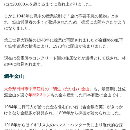
には20,000人を超えるまでに膨れ上がりました。
しかし1943年に戦争の産業統制で「金は不要不急の鉱物」とさ
れ、鉱山労働者の多くが徴兵されたため、操業に支障をきたすよう
になりました。
第二世界大戦後の1948年に操業は再開されましたが金価格の低下
と鉱物資源の枯渇により、1973年に閉山が決まりました。
現在は発電所やコンクリート製の住居などが遺構として残され、林
の中に散見されます。
鯛生金山
大分県日田市中津江村の「鯛生（たいお）金山」
も、最盛期には佐
渡金山を凌ぐ
年間2.3トン
もの金を産出した日本有数の金山です。
1984年に行商人が拾った金を含む白い石（含金銀石英）がきっか
けとなり金鉱脈が発見され、1898年から採掘が始められました。
1918年からはイギリス人のハンス・ハンター氏により近代的な採