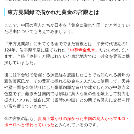
東方見聞録で描かれた黄金の宮殿とは
ここで、中国の商人たちが日本を「黄金に溢れた国」だと考えてい
た理由についても考えてみましょう。
『東方見聞録』に出てくる金でできた宮殿とは、平安時代後期の1
124年、岩手県平泉に建てられた
「中尊寺金色堂」
だといわれてい
ます。当時「奥州」と呼ばれていた東北地方では、砂金を豊富に採
掘していました。
後に源平合戦で活躍する源義経を庇護したことでも知られる奥州の
豪族藤原氏が、その豊富に採れる砂金をふんだんに使用して、天井
や壁一面を金箔貼りにした豪華絢爛な造りで建立したのが中尊寺金
色堂です。藤原氏は国内では朝廷に莫大な量の金を献上して勢力を
拡大しつつも、独自に宋（当時の中国）との間でも盛んに交易を行
い富を蓄えていきます。
金の宮殿の話も、
貿易上繋がりの深かった中国の商人からマルコ・
ポーロへと伝わっていった
とみられているのです。