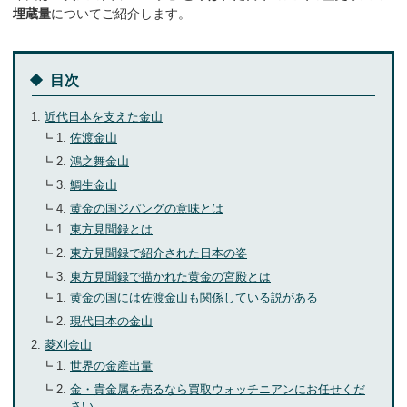
埋蔵量
についてご紹介します。
お気軽にご相談ください
0120-954-800
(11:00～20:00年中無休)
目次
24時間受付中！
近代日本を支えた金山
メール査定はこちらから
佐渡金山
鴻之舞金山
鯛生金山
黄金の国ジパングの意味とは
東方見聞録とは
東方見聞録で紹介された日本の姿
東方見聞録で描かれた黄金の宮殿とは
黄金の国には佐渡金山も関係している説がある
現代日本の金山
菱刈金山
世界の金産出量
金・貴金属を売るなら買取ウォッチニアンにお任せくだ
さい