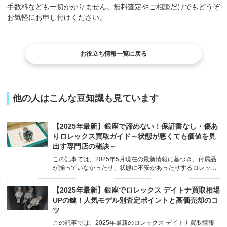
手数料なども一切かかりません。無料査定やご相談だけでもどうぞ
お気軽にお申し付けください。
お役立ち情報一覧に戻る
他の人はこんな豆知識も見ています
【2025年最新】銀座で諦めない！保証書なし・傷あ
りロレックス買取ガイド～状態が悪くても価値を見
出す専門店の秘訣～
この記事では、2025年5月現在の最新情報に基づき、付属品
が揃っていなかったり、状態に不安があったりするロレック
スでも、銀座で適正な価格で買い取ってもらうためのポイン
トを徹底解説します。ウォッチニアン買取専門店が、どのよ
【2025年最新】銀座でロレックス デイトナ買取相場
うに「訳あり」ロレックスの価値を見出すのか、その秘訣も
UPの鍵！人気モデル別査定ポイントと高価売却のコ
ご紹介します。 ...
ツ
この記事では、2025年最新のロレックス デイトナ買取情報