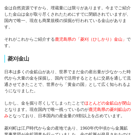
金は自然資源ですから、埋蔵量には限りがあります。今までご紹介
した金山は金が取り尽くされたためにすでに閉鎖されていますが、
国内で唯一、現在も商業規模の採掘が行われている金山がありま
す。
それがこれからご紹介する
鹿児島県の「菱刈（ひしかり）金山」
で
す。
菱刈金山
日本は多くの金鉱山があり、世界でまだ金の産出量が少なかった時
代から大量の金を採掘し、国内で活用するとともに交易を通して流
通させてきたことで、世界から「黄金の国」として広く知られるよ
うになりました。
しかし、金を掘り尽くしてしまったことで
ほとんどの金鉱山が閉山
となります。現在国内で唯一残っているのが
鹿児島県の菱刈鉱山の
み
となっており、日本国内の産金量の9割以上を占めています。
菱刈町は江戸時代から金の産地であり、1960年代中頃から金属鉱
業事業団が金鉱調査を行っていました。金の鉱脈が発見されたのは