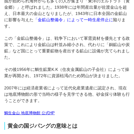
掘が始められ海外からも多くの人が集まり「東洋のエルドラド（黄
金郷）」と呼ばれました。1938年には年間産出量が佐渡金山を超
え、日本最大の金山となりましたが、1943年に日本全国の金鉱山
に影響を与えた
「金鉱山整備令」によって一時生産停止に
陥りま
す。
この「金鉱山整備令」は、戦争下において軍需資材を優先とする政
策で、これにより金鉱山は軒並み縮小され、代わりに「銅鉱山や炭
鉱」など国にとって重要鉱物を産出する鉱山に設備が充てられまし
た。
その後1956年に鯛生鉱業K.K（住友金属鉱山の子会社）によって操
業が再開され、1972年に資源枯渇のため閉山が決まりました。
2007年には経済産業省によって近代化産業遺産に認定され、現在
は地底博物館の形で当時の様子を見学できる他、砂金採り体験も行
うことができます。
鯛生金山 地底博物館 公式HP
黄金の国ジパングの意味とは