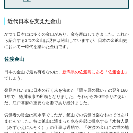
近代日本を支えた金山
かつて日本には多くの金山があり、金を産出してきました。これか
ら紹介する3つの金山は現在は閉山していますが、日本の金鉱山史
において一時代を築いた金山です。
佐渡金山
日本の金山で最も有名なのは、
新潟県の佐渡島にある「佐渡金山」
でしょう。
発見されたのは日本の行く末を決めた「関ヶ原の戦い」の翌年160
1年で、徳川家康の所領となりました。それから250年余りのあい
だ、江戸幕府の重要な財源であり続けました。
労働者の賃金は高水準でしたが、鉱山での労働は楽なものではあり
ませんでした。特に鉱山に溜まった水を外部に排水する「水替人足
（みずかえにんそく）」の仕事は過酷で、「佐渡の金山この世の地