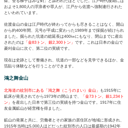
獄、登る梯子はみな剣」と謳われたほどでした。江戸時代後期には
およそ1,800人の浮浪者や罪人が、江戸から佐渡へ強制連行された
といわれています。
佐渡金山の金は江戸時代が終わってからも尽きることはなく、開山
から約400年間、元号が平成に変わった1989年まで採掘が続けられ
ました。掘られた坑道の総延長は400㎞にもなり、閉山までに産出
されたのは
「金83トン、銀2,300トン」
です。これは日本の金山で
菱刈金山に次ぐ、第二位の実績です。
現在は史跡として整備され、坑道の一部などを見学できるほか、金
箔貼り体験などを行うことができます。
鴻之舞金山
北海道の紋別市にある「鴻之舞（こうのまい）金山」
も1915年に
鉱床が発見されてから1973年の閉山まで、
「金73トン、銀1,234ト
ン」
を産出した日本で第三位の実績を持つ金山です。1917年に住
友金属鉱山が経営権を得ました。
鉱山の発展と共に、労働者とその家族の居住区が地域に形成され、
1915年当時は5,000人ほどだった紋別市の人口は最盛期の1942年