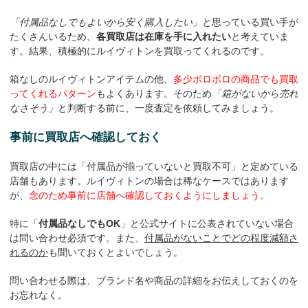
「付属品なしでもよいから安く購入したい」
と思っている買い手が
たくさんいるため、
各買取店は在庫を手に入れたい
と考えていま
す。結果、積極的にルイヴィトンを買取ってくれるのです。
箱なしのルイヴィトンアイテムの他、
多少ボロボロの商品でも買取
ってくれるパターン
もよくあります。そのため
「箱がないから売れ
なさそう」
と判断する前に、一度査定を依頼してみましょう。
事前に買取店へ確認しておく
買取店の中には「付属品が揃っていないと買取不可」と定めている
店舗もあります。ルイヴィトンの場合は稀なケースではあります
が、
念のため事前に店舗へ確認しておくようにしましょう。
特に「
付属品なしでもOK
」と公式サイトに公表されていない場合
は問い合わせ必須です。また、
付属品がないことでどの程度減額さ
れるのか
も聞いておくとよいでしょう。
問い合わせる際は、ブランド名や商品の詳細をお伝えしておくのを
お忘れなく。