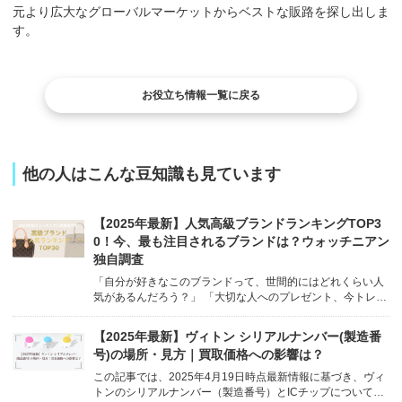
元より広大なグローバルマーケットからベストな販路を探し出しま
す。
お役立ち情報一覧に戻る
他の人はこんな豆知識も見ています
【2025年最新】人気高級ブランドランキングTOP3
0！今、最も注目されるブランドは？ウォッチニアン
独自調査
「自分が好きなこのブランドって、世間的にはどれくらい人
気があるんだろう？」 「大切な人へのプレゼント、今トレン
ドのブランドを贈りたい！」 誰もが一度は気になる、高級ブ
ランドの「人気度」。 お気に入りのブランドが世の中でどう
【2025年最新】ヴィトン シリアルナンバー(製造番
評価されているのか、気になりますよね。 /* Basic st...
号)の場所・見方｜買取価格への影響は？
この記事では、2025年4月19日時点最新情報に基づき、ヴィ
トンのシリアルナンバー（製造番号）とICチップについて、