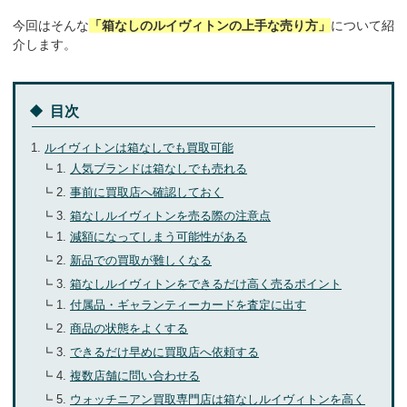
今回はそんな
「箱なしのルイヴィトンの上手な売り方」
について紹
お気軽にご相談ください
介します。
0120-954-800
(11:00～20:00年中無休)
24時間受付中！
目次
メール査定はこちらから
ルイヴィトンは箱なしでも買取可能
人気ブランドは箱なしでも売れる
事前に買取店へ確認しておく
箱なしルイヴィトンを売る際の注意点
減額になってしまう可能性がある
新品での買取が難しくなる
箱なしルイヴィトンをできるだけ高く売るポイント
付属品・ギャランティーカードを査定に出す
商品の状態をよくする
できるだけ早めに買取店へ依頼する
複数店舗に問い合わせる
ウォッチニアン買取専門店は箱なしルイヴィトンを高く