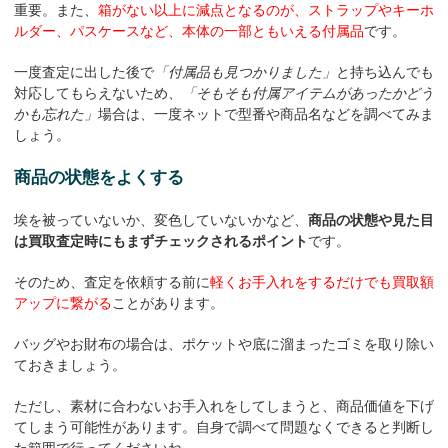
重要。また、
箱がない以上に減点となるのが、ストラップやキーホ
ルダー、パスケースなど、本体の一部ともいえる付属品
です。
一度査定に出した後で
「付属品も見つかりました」
と持ち込んでも
対応してもらえないため、
「そもそも付属アイテムがあったかどう
かも忘れた」
場合は、一度ネットで型番や商品名などを調べてみま
しょう。
商品の状態をよくする
埃を被っていないか、変色していないかなど、
商品の状態や見た目
は買取査定時にもまずチェックされるポイント
です。
そのため、査定を依頼する前に
軽くお手入れをするだけでも買取額
アップに繋がる
ことがあります。
バッグやお財布の場合は、ポケットや底に溜まったゴミを取り除い
ておきましょう。
ただし、素材に合わないお手入れをしてしまうと、商品価値を下げ
てしまう可能性があります。自身で調べて問題なくできると判断し