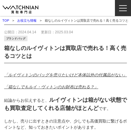
TOP
お役立ち情報
箱なしのルイヴィトンは買取店で売れる！高く売るコツと
ウォッチニアン買取専門店とは？
公開日：
2024.04.14
更新日：
2025.03.04
ブランドバッグ
ブランドから探す
箱なしのルイヴィトンは買取店で売れる！高く売
るコツとは
取扱いカテゴリ
よくある質問
「ルイヴィトンのバッグを売りたいけど本体以外の付属品がない」
「箱なしでもルイ・ヴィトンのお財布は売れる？」
買取方法
査定方法
ルイヴィトンは箱がない状態で
結論からお伝えすると、
店舗一覧
も買取査定してくれる店舗がほとんど
です。
お役立ち情報
しかし、売りに出すときの注意点や、少しでも高価買取に繋げるポ
お問い合わせ
イントなど、知っておきたいポイントがあります。