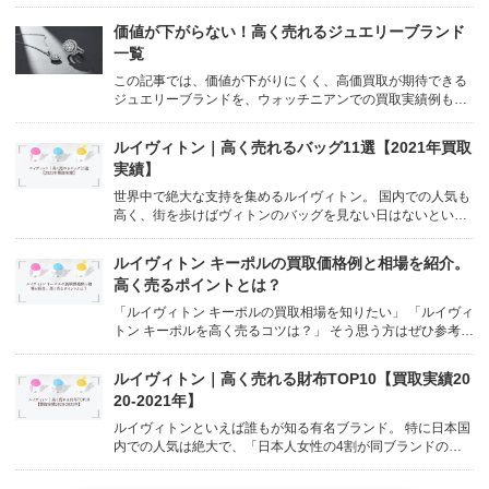
ではないでしょうか。 ウォッチニアン買取専門店ではルイヴ
ィトンやエルメスなど箱のみの買取は行っておりません が、
価値が下がらない！高く売れるジュエリーブランド
メルカリやヤフオクなどフリマアプリを使用した個人売買で
一覧
は売られ...
この記事では、価値が下がりにくく、高価買取が期待できる
ジュエリーブランドを、ウォッチニアンでの買取実績例も交
えながらご紹介。さらに、ジュエリーの価値を最大限に引き
出すための売却のコツも解説します！ /* 基本スタイル */ bod
ルイヴィトン｜高く売れるバッグ11選【2021年買取
y { font-family: sa...
実績】
世界中で絶大な支持を集めるルイヴィトン。 国内での人気も
高く、街を歩けばヴィトンのバッグを見ない日はないという
くらい愛用者の多いブランドです。 「バッグはルイヴィト
ン！」と決めているファンもおり、今まで使っていたバッグ
ルイヴィトン キーポルの買取価格例と相場を紹介。
を売って、新作バッグ購入の資金に充てているという方も少
高く売るポイントとは？
なくないでしょ...
「ルイヴィトン キーポルの買取相場を知りたい」 「ルイヴィ
トン キーポルを高く売るコツは？」 そう思う方はぜひ参考に
してください。 ルイヴィトン キーポルは世界的にも人気があ
り、ルイヴィトンの中でも需要の高いモデルです。 ここで
ルイヴィトン｜高く売れる財布TOP10【買取実績20
は、そんなルイヴィトン ...
20-2021年】
ルイヴィトンといえば誰もが知る有名ブランド。 特に日本国
内での人気は絶大で、「日本人女性の4割が同ブランドの製
品を愛用している」ともいわれています。 そんなルイヴィト
ンで、バッグと並んで人気があるのが、丈夫で質の高い財