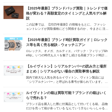
その意味、場所の見つけ方、読み方、そして買取価格にどう
影響するのかを、ウォッチニアン買取専門店が分かりやすく
【2025年最新】ブランドバッグ買取｜トレンドで価
解説します。 body { font-family...
格が変わる？高額査定のタイミングと人気モデル解
説
この記事では、【2025年最新】の情報をもとに、 ファッシ
ョントレンドが買取価格にどう関係するのか 、今まさに 注目
されているトレンドと、それに伴い価値が上がっている可能
性のあるバッグ 、そして 高く売るためのベストなタイミング
【2025年最新】ブランド時計買取ガイド｜ロレック
について、ウォッチニアンの専門的な視点から詳しく解説し
ス等を高く売る秘訣 - ウォッチニアン
ます。トレンド...
ロレックス、オメガ、カルティエ、パテック・フィリップ&h
ellip;。いつの時代も人々を魅了し続ける高級ブランド時計。
単なる時間を知る道具としてだけでなく、ステータスシンボ
ル、ファッションアイテム、そして 価値ある「資産」 として
【ルイヴィトン】シリアルナンバーの読み方と場所
の一面も持っています。 /* 前回のブラン...
まとめ｜シリアルがない場合の買取事情も解説
国内で絶大な人気を誇るルイヴィトン。ヴィトン製品には
「シリアルナンバー」と呼ばれる番号が振られています。 正
確には、 バッグや財布などに入っている番号はシリアルナン
バーではなく製造年月日を表す番号であり、 シリアルナンバ
ルイヴィトンの箱は買取可能？ブランドの箱はいく
ーとは時計やジュエリーに入っている固体番号 を指します。
らで売れる？
シリア...
ブランド品を購入した際に付属品として付いてくる箱。 品物
だけを売って箱が余っている なんていう方もいらっしゃるの