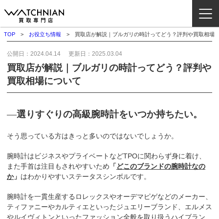
TOP
お役立ち情報
買取店が解説｜ブルガリの時計ってどう？評判や買取相場
ウォッチニアン買取専門店とは？
公開日：
2024.04.14
更新日：
2025.03.04
買取店が解説｜ブルガリの時計ってどう？評判や
ブランドから探す
買取相場について
取扱いカテゴリ
選りすぐりの高級腕時計をいつか持ちたい。
──
よくある質問
そう思っている方はきっと多いのではないでしょうか。
買取方法
腕時計はビジネスやプライベートなどTPOに関わらず身に着け、
査定方法
また手首は注目もされやすいため
「
どこのブランドの腕時計なの
か
」
はわかりやすいステータスシンボルです。
店舗一覧
お役立ち情報
腕時計を一貫生産するロレックスやオーデマピゲなどのメーカー、
ティファニーやカルティエといったジュエリーブランド、エルメス
お問い合わせ
やルイヴィトンといったファッション全般を取り扱うハイブラン