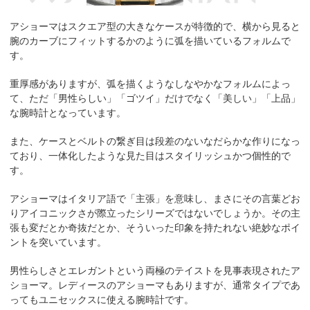
アショーマはスクエア型の大きなケースが特徴的で、横から見ると
腕のカーブにフィットするかのように弧を描いているフォルムで
す。
重厚感がありますが、弧を描くようなしなやかなフォルムによっ
て、ただ「男性らしい」「ゴツイ」だけでなく「美しい」「上品」
な腕時計となっています。
また、ケースとベルトの繋ぎ目は段差のないなだらかな作りになっ
ており、一体化したような見た目はスタイリッシュかつ個性的で
す。
アショーマはイタリア語で「主張」を意味し、まさにその言葉どお
りアイコニックさが際立ったシリーズではないでしょうか。その主
張も変だとか奇抜だとか、そういった印象を持たれない絶妙なポイ
ントを突いています。
男性らしさとエレガントという両極のテイストを見事表現されたア
ショーマ。レディースのアショーマもありますが、通常タイプであ
ってもユニセックスに使える腕時計です。