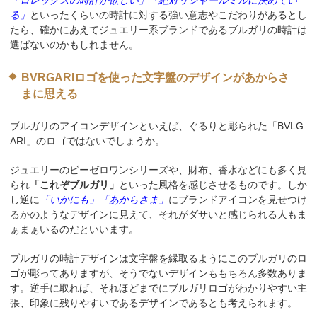
「ロレックスの時計が欲しい」「絶対リシャールミルに決めてい
る」
といったくらいの時計に対する強い意志やこだわりがあるとし
たら、確かにあえてジュエリー系ブランドであるブルガリの時計は
選ばないのかもしれません。
BVRGARIロゴを使った文字盤のデザインがあからさ
まに思える
ブルガリのアイコンデザインといえば、ぐるりと彫られた「BVLG
ARI」のロゴではないでしょうか。
ジュエリーのビーゼロワンシリーズや、財布、香水などにも多く見
られ
「これぞブルガリ」
といった風格を感じさせるものです。しか
し逆に
「いかにも」「あからさま」
にブランドアイコンを見せつけ
るかのようなデザインに見えて、それがダサいと感じられる人もま
ぁまぁいるのだといいます。
ブルガリの時計デザインは文字盤を縁取るようにこのブルガリのロ
ゴが彫ってありますが、そうでないデザインももちろん多数ありま
す。逆手に取れば、それほどまでにブルガリロゴがわかりやすい主
張、印象に残りやすいであるデザインであるとも考えられます。