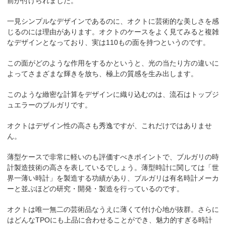
前が付けられました。
一見シンプルなデザインであるのに、オクトに芸術的な美しさを感
じるのには理由があります。オクトのケースをよく見てみると複雑
なデザインとなっており、実は110もの面を持つというのです。
この面がどのような作用をするかというと、光の当たり方の違いに
よってさまざまな輝きを放ち、極上の質感を生み出します。
このような緻密な計算をデザインに織り込むのは、流石はトップジ
ュエラーのブルガリです。
オクトはデザイン性の高さも秀逸ですが、これだけではありませ
ん。
薄型ケースで非常に軽いのも評価すべきポイントで、ブルガリの時
計製造技術の高さを表しているでしょう。薄型時計に関しては「世
界一薄い時計」を製造する功績があり、ブルガリは有名時計メーカ
ーと並ぶほどの研究・開発・製造を行っているのです。
オクトは唯一無二の芸術品なうえに薄くて付け心地が抜群。さらに
はどんなTPOにも上品に合わせることができ、魅力的すぎる時計