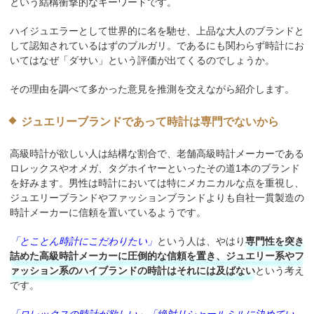
という結構衝撃的なキーワードです。
ハイジュエラーとして世界的に名を馳せ、上品な大人のブランドと
して認知されているはずのブルガリ。であるにも関わらず時計にお
いてはなぜ「ダサい」という評価が出てくるのでしょうか。
その理由を調べて多かった意見を推測を交えながら紹介します。
ジュエリーブランドであって時計は専門でないから
高級時計が欲しい人は結構な割合で、老舗高級時計メーカーである
ロレックスやオメガ、タグホイヤーといったその道1本のブランド
を好みます。男性は時計においては特にメカニカルな点を重視し、
ジュエリーブランドやファッションブランドよりも自社一貫製造の
時計メーカーに信頼を置いているようです。
「とことん時計にこだわりたい」
という人は、やはり
専門性を突き
詰めた高級時計メーカーに圧倒的な信頼を置き、ジュエリー系やフ
ァッション系のハイブランドの時計はそれには及ばない
という考え
です。