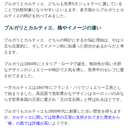
ブルガリとカルティエ、どちらも世界5大ジュエラーに属している
ことで比較対象になりやすいといえます。多方面からブルガリとカ
ルティエの時計を比べてみました。
ブルガリとカルティエ、格やイメージの違い
ブルガリとカルティエ、どちらの時計にするか悩む理由は、やはり
立ち位置的に、そしてイメージ的に似通った部分があるからだと考
えます。
ブルガリは1884年にイタリア・ローマで誕生。独自性が高い大胆
なデザインのジュエリーや時計で人気を博し、世界中のセレブに愛
されてきました。
一方カルティエは1847年にフランス・パリでジュエリー工房とし
て始まりました。高品質で色彩豊かなデザインはヨーロッパのみな
らず世界各国の王室に愛され「王の宝石商
」
と呼ばれるほどです。
ブルガリもカルティエも1800年代に創業した古い歴史を持ちます
が、
カルティエに関しては世界の王室に支持されてきた歴史から
「格」の面では評価が高い
ようです。