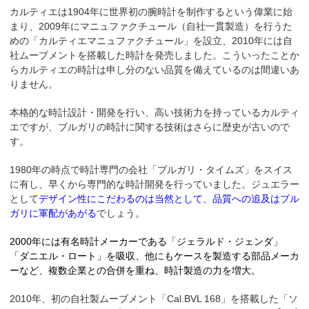
カルティエは1904年に世界初の腕時計を制作するという偉業に始
まり、2009年にマニュファクチュール（自社一貫製造）を行うた
めの「カルティエマニュファクチュール」を設立、2010年には自
社ムーブメントを搭載した時計を発売しました。こういったことか
らカルティエの時計は申し分のない品質を備えているのは間違いあ
りません。
本格的な時計設計・開発を行い、高い技術力を持っているカルティ
エですが、ブルガリの時計に関する技術はさらに歴史が古いので
す。
1980年の時点で時計専門の会社「ブルガリ・タイムズ」をスイス
に有し、早くから専門的な時計開発を行っていました。ジュエラー
として
デザイン性にこだわるのは当然として、品質への追及はブル
ガリに軍配があがる
でしょう。
2000年には有名時計メーカーである「ジェラルド・ジェンダ」
「ダニエル・ロート」を吸収、他にもケースを製造する部品メーカ
ーなど、複数企業との合併を重ね、時計製造の力を増大。
2010年、初の自社製ムーブメント「Cal.BVL 168」を搭載した「ソ