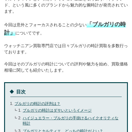
ド、という風に多くのブランドから魅力的な腕時計が発売されてい
お気軽にご相談ください
ます。
0120-954-800
(11:00～20:00年中無休)
「ブルガリの時
今回は意外とフォーカスされることの少ない
計」
についてです。
24時間受付中！
メール査定はこちらから
ウォッチニアン買取専門店では日々ブルガリの時計買取を多数行っ
ております。
今回はそのブルガリの時計についての評判や魅力を始め、買取価格
相場に関しても紹介いたします。
目次
ブルガリの時計の評判は？
ブルガリの時計はダサいというイメージ
ハイジュエラー・ブルガリの手掛けるハイクオリティな
時計
ブルガリとカルティエ、どっちの時計がよい？