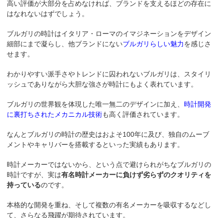
高い評価が大部分を占めなければ、ブランドを支えるほどの存在に
はなれないはずでしょう。
ブルガリの時計はイタリア・ローマのイマジネーションをデザイン
細部にまで凝らし、他ブランドにない
ブルガリらしい魅力
を感じさ
せます。
わかりやすい派手さやトレンドに囚われないブルガリは、スタイリ
ッシュでありながら大胆な強さが時計にもよく表れています。
ブルガリの世界観を体現した唯一無二のデザインに加え、
時計開発
に裏打ちされたメカニカル技術
も高く評価されています。
なんとブルガリの時計の歴史はおよそ100年に及び、独自のムーブ
メントやキャリバーを搭載するといった実績もあります。
時計メーカーではないから、という点で避けられがちなブルガリの
時計ですが、実は
有名時計メーカーに負けず劣らずのクオリティを
持っている
のです。
本格的な開発を重ね、そして複数の有名メーカーを吸収するなどし
て、さらなる飛躍が期待されています。