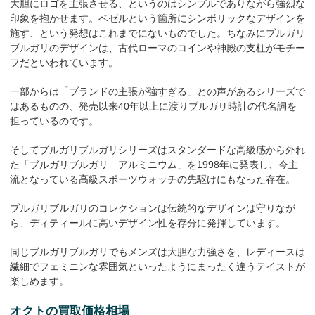
大胆にロゴを主張させる、というのはシンプルでありながら強烈な
印象を抱かせます。ベゼルという箇所にシンボリックなデザインを
施す、という発想はこれまでにないものでした。ちなみにブルガリ
ブルガリのデザインは、古代ローマのコインや神殿の支柱がモチー
フだといわれています。
一部からは「ブランドの主張が強すぎる」との声があるシリーズで
はあるものの、発売以来40年以上に渡りブルガリ時計の代名詞を
担っているのです。
そしてブルガリブルガリシリーズはスタンダードな高級感から外れ
た「ブルガリブルガリ アルミニウム」を1998年に発表し、今主
流となっている高級スポーツウォッチの先駆けにもなった存在。
ブルガリブルガリのコレクションは伝統的なデザインは守りなが
ら、ディティールに高いデザイン性を存分に発揮しています。
同じブルガリブルガリでもメンズは大胆な力強さを、レディースは
繊細でフェミニンな雰囲気といったようにまったく違うテイストが
楽しめます。
オクトの買取価格相場