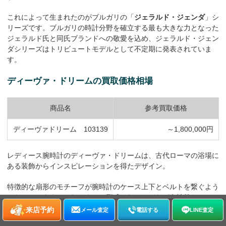
これによって生まれたのがブルガリの「
ジェラルド・ジェンダ
」シ
リーズです。ブルガリの時計分野を確立する最も大きな力となった
ジェラルド氏と同氏ブランドへの敬愛を込め、ジェラルド・ジェン
ダシリーズはトリビュートモデルとして不定期に発表されていま
す。
ディーヴァ・ドリームの買取価格相場
商品名
参考買取価格
ディーヴァドリーム 103139
～1,800,000円
レディース腕時計のディーヴァ・ドリームは、古代ローマの浴場に
ある装飾からインスピレーションを得たデザイン。
特徴的な扇形のモチーフが腕時計のケース上下とベルトを繋ぐよう
になっています。それによって形成されるくびれが女性的なメリハ
リを感じさせます。
来店予約
メール査定
電話する
LINE査定