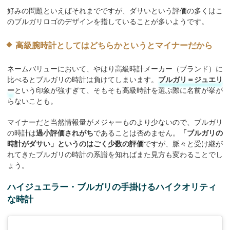
好みの問題といえばそれまでですが、ダサいという評価の多くはこ
のブルガリロゴのデザインを指していることが多いようです。
高級腕時計としてはどちらかというとマイナーだから
ネームバリューにおいて、やはり高級時計メーカー（ブランド）に
比べるとブルガリの時計は負けてしまいます。
ブルガリ＝ジュエリ
ー
という印象が強すぎて、そもそも高級時計を選ぶ際に名前が挙が
らないことも。
マイナーだと当然情報量がメジャーものより少ないので、ブルガリ
の時計は
過小評価されがち
であることは否めません。
「ブルガリの
時計がダサい」というのはごく少数の評価
ですが、脈々と受け継が
れてきたブルガリの時計の系譜を知ればまた見方も変わることでし
ょう。
ハイジュエラー・ブルガリの手掛けるハイクオリティ
な時計