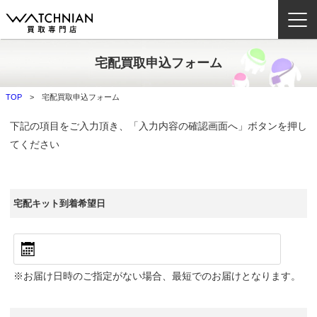
宅配買取申込フォーム
ウォッチニアン買取専門店とは？
TOP
宅配買取申込フォーム
ブランドから探す
下記の項目をご入力頂き、「入力内容の確認画面へ」ボタンを押し
取扱いカテゴリ
てください
よくある質問
宅配キット到着希望日
買取方法
査定方法
店舗一覧
※お届け日時のご指定がない場合、最短でのお届けとなります。
お役立ち情報
お問い合わせ