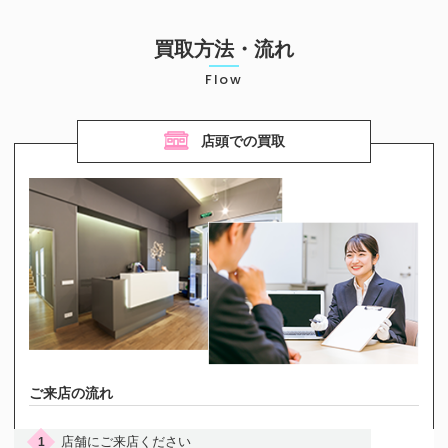
お気軽にご相談ください
買取方法・流れ
0120-954-800
(11:00～20:00年中無休)
Flow
24時間受付中！
メール査定はこちらから
店頭での買取
ご来店の流れ
店舗にご来店ください
1