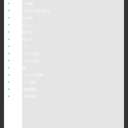
お役立ち情報
偽造品に関する取り組み
運営会社情報
cookieポリシー
特定商取引法
お問い合わせ
販売サイト
ブランドから探す
カテゴリから探す
時計買取
ブランドバッグ買取
ジュエリー買取
金・貴金属買取
ブランド服買取
ウォッチニアン株式会社
〒160-0023
東京都新宿区西新宿6-24-1 西新宿三井ビルディング5F
TEL：0120-954-800（受付時間11:00 ～ 20:00）