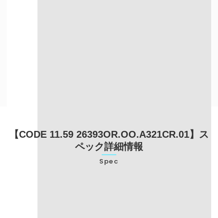
自宅にいながら
目の前で査定を
売却したい方
してほしい方
出張買取について詳しく知る
【CODE 11.59 26393OR.OO.A321CR.01】ス
ペック詳細情報
Spec
型番
26393OR.OO.A321CR.01
ブランド名
オーデマピゲ