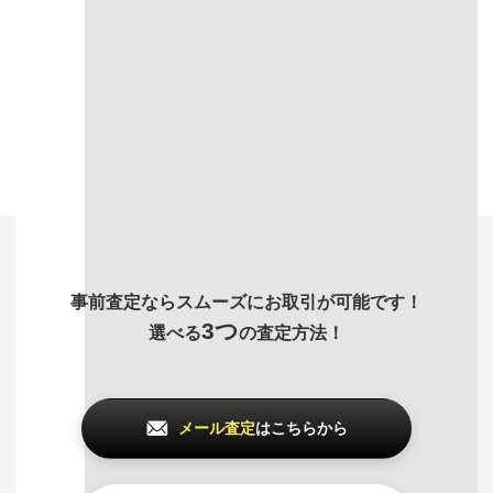
付属品や保証書
など付
使っていない時計、あ
汚れを取るなどできる
属品が揃っているほど
らゆるジャンルのアイ
限り綺麗にしてお持ち
高価買取になりやすい
テムも
まとめて査定
で
いただいたほうが査定
です。出来る限り揃え
買取価格アップが可能
額がUPします。
てお持ち込みください
です
事前査定ならスムーズにお取引が可能です！
3つ
選べる
の査定方法！
メール査定
はこちらから