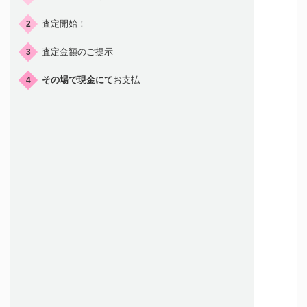
査定開始！
2
査定金額のご提示
3
その場で現金にて
お支払
4
店頭買取はこんな人におすすめ
店舗が近くにある方
すぐに現金を
受け取りたい方