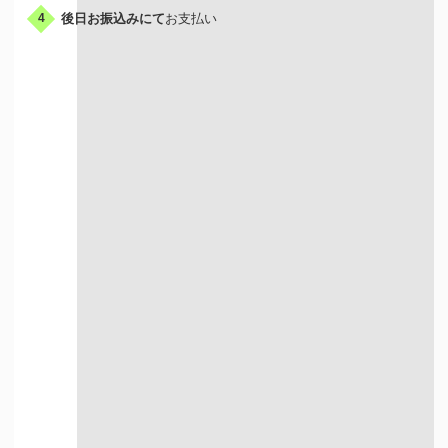
後日お振込みにて
お支払い
4
出張買取はこんな人におすすめ
荷物が多い方
お店に行く時間が
ない方