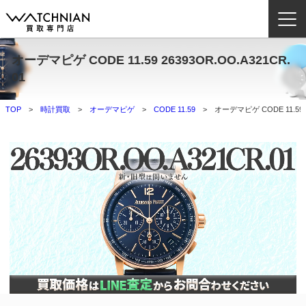
オーデマピゲ CODE 11.59 26393OR.OO.A321CR.
ウォッチニアン買取専門店とは？
01
ブランドから探す
TOP
時計買取
オーデマピゲ
CODE 11.59
オーデマピゲ CODE 11.59 2
取扱いカテゴリ
よくある質問
買取方法
査定方法
店舗一覧
お役立ち情報
お問い合わせ