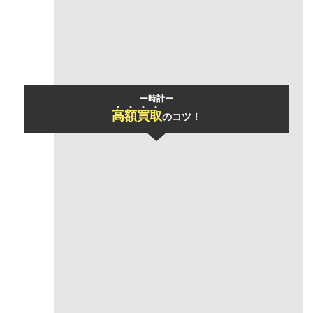
モデル名
CODE 11.59
ー時計ー
高
額
買
取
のコツ！
「おまとめ買取」
で買取価格UP
一度にお売りいただけるお品物の数が多いほど、買取金額の合計をアップさ
せていただきます！
あらゆるジャンルのアイテムもまとめて査定可能！