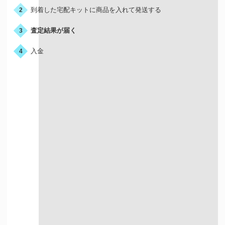
到着した宅配キットに商品を入れて発送する
2
査定結果が届く
3
入金
4
宅配買取はこんな人におすすめ
店舗が近くにない方
お店に行く時間が
ない方