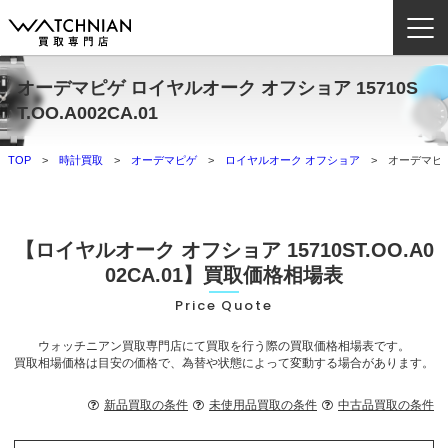
オーデマピゲ ロイヤルオーク オフショア 15710S
ウォッチニアン買取専門店とは？
T.OO.A002CA.01
ブランドから探す
TOP
時計買取
オーデマピゲ
ロイヤルオーク オフショア
オーデマピゲ 
取扱いカテゴリ
よくある質問
【ロイヤルオーク オフショア 15710ST.OO.A0
02CA.01】買取価格相場表
買取方法
Price Quote
査定方法
ウォッチニアン買取専門店にて買取を行う際の買取価格相場表です。
買取相場価格は目安の価格で、為替や状態によって変動する場合があります。
店舗一覧
お役立ち情報
新品買取の条件
未使用品買取の条件
中古品買取の条件
お問い合わせ