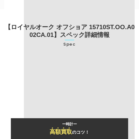
【ロイヤルオーク オフショア 15710ST.OO.A0
02CA.01】スペック詳細情報
Spec
型番
15710ST.OO.A002CA.01
ブランド名
オーデマピゲ
モデル名
ロイヤルオーク オフショア
ー時計ー
高
額
買
取
のコツ！