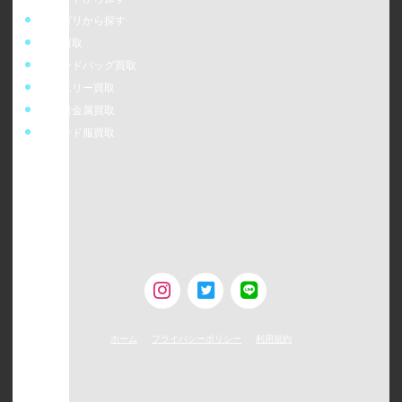
カテゴリから探す
時計買取
ブランドバッグ買取
ジュエリー買取
金・貴金属買取
ブランド服買取
ウォッチニアン株式会社
〒160-0023
東京都新宿区西新宿6-24-1 西新宿三井ビルディング5F
TEL：0120-954-800（受付時間11:00 ～ 20:00）
古物営業許可 [第308930507238号/東京都公安委員会]
ホーム
プライバシーポリシー
利用規約
©
2026
WATCHNIAN All rights reserved.