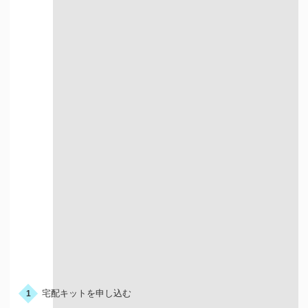
店舗買取について詳しく知る
宅配での買取
お申込みの流れ
宅配キットを申し込む
1