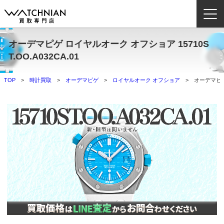
オーデマピゲ ロイヤルオーク オフショア 15710S
ウォッチニアン買取専門店とは？
T.OO.A032CA.01
ブランドから探す
TOP
時計買取
オーデマピゲ
ロイヤルオーク オフショア
オーデマピゲ 
取扱いカテゴリ
よくある質問
買取方法
査定方法
店舗一覧
お役立ち情報
お問い合わせ