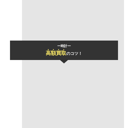
モデル名
ロイヤルオーク オフショア
ー時計ー
高
額
買
取
のコツ！
「おまとめ買取」
で買取価格UP
一度にお売りいただけるお品物の数が多いほど、買取金額の合計をアップさ
せていただきます！
あらゆるジャンルのアイテムもまとめて査定可能！