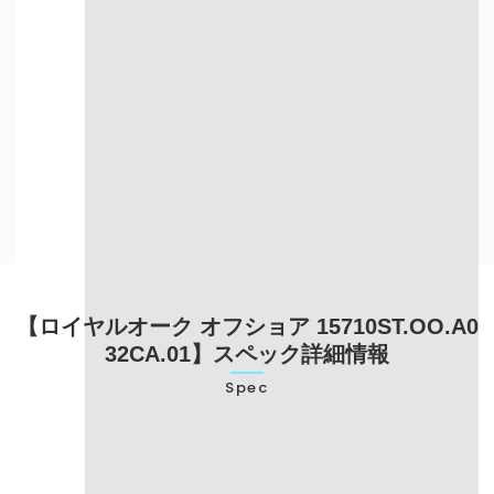
自宅にいながら
目の前で査定を
売却したい方
してほしい方
出張買取について詳しく知る
【ロイヤルオーク オフショア 15710ST.OO.A0
32CA.01】スペック詳細情報
Spec
型番
15710ST.OO.A032CA.01
ブランド名
オーデマピゲ