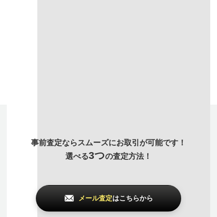
付属品や保証書
など付
使っていない時計、あ
汚れを取るなどできる
属品が揃っているほど
らゆるジャンルのアイ
限り綺麗にしてお持ち
高価買取になりやすい
テムも
まとめて査定
で
いただいたほうが査定
です。出来る限り揃え
買取価格アップが可能
額がUPします。
てお持ち込みください
です
事前査定ならスムーズにお取引が可能です！
3つ
選べる
の査定方法！
メール査定
はこちらから