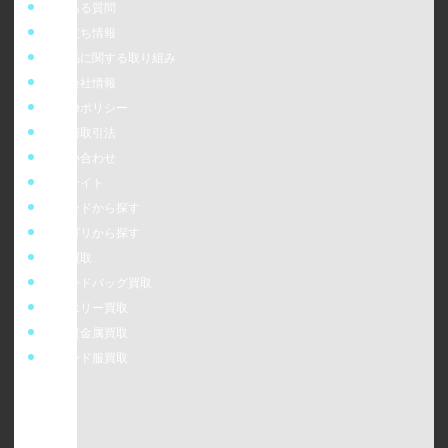
よくある質問
お役立ち情報
偽造品に関する取り組み
運営会社情報
cookieポリシー
特定商取引法
お問い合わせ
販売サイト
ブランドから探す
カテゴリから探す
時計買取
ブランドバッグ買取
ジュエリー買取
金・貴金属買取
ブランド服買取
ウォッチニアン株式会社
〒160-0023