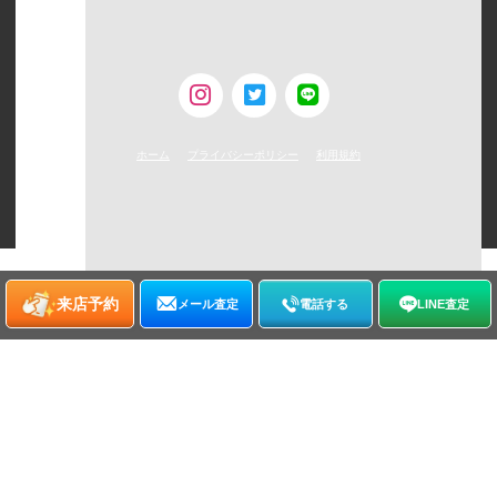
東京都新宿区西新宿6-24-1 西新宿三井ビルディング5F
TEL：0120-954-800（受付時間11:00 ～ 20:00）
古物営業許可 [第308930507238号/東京都公安委員会]
ホーム
プライバシーポリシー
利用規約
©
2026
WATCHNIAN All rights reserved.
来店予約
メール査定
電話する
LINE査定