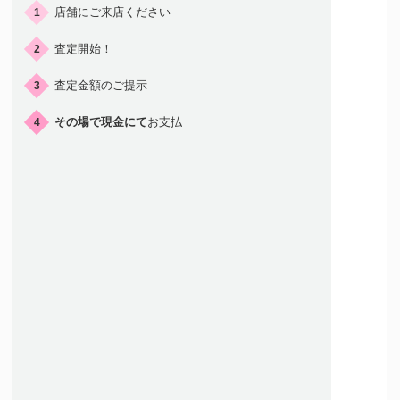
店舗にご来店ください
1
査定開始！
2
査定金額のご提示
3
その場で現金にて
お支払
4
店頭買取はこんな人におすすめ
店舗が近くにある方
すぐに現金を
受け取りたい方