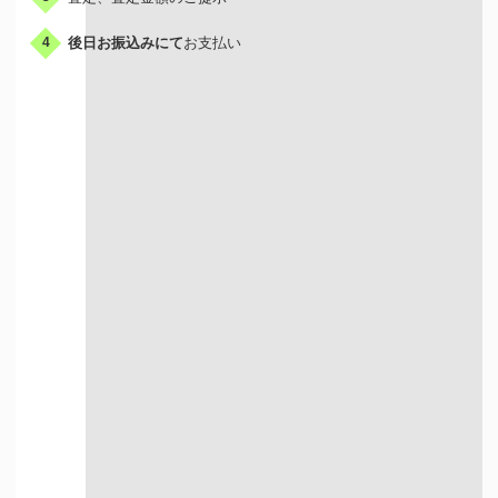
後日お振込みにて
お支払い
4
出張買取はこんな人におすすめ
荷物が多い方
お店に行く時間が
ない方