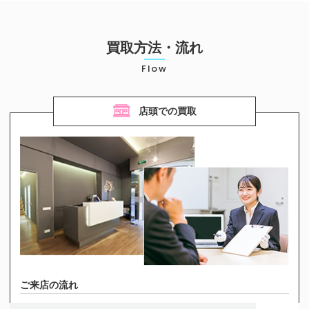
お気軽にご相談ください
0120-954-800
買取方法・流れ
(11:00～20:00年中無休)
Flow
24時間受付中！
メール査定はこちらから
店頭での買取
ご来店の流れ