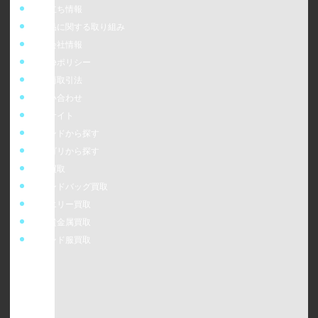
お役立ち情報
偽造品に関する取り組み
運営会社情報
cookieポリシー
特定商取引法
お問い合わせ
販売サイト
ブランドから探す
カテゴリから探す
時計買取
ブランドバッグ買取
ジュエリー買取
金・貴金属買取
ブランド服買取
ウォッチニアン株式会社
〒160-0023
東京都新宿区西新宿6-24-1 西新宿三井ビルディング5F
TEL：0120-954-800（受付時間11:00 ～ 20:00）