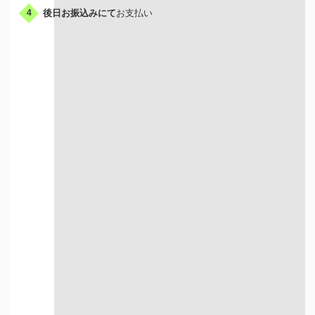
後日お振込みにて
お支払い
4
出張買取はこんな人におすすめ
荷物が多い方
お店に行く時間が
ない方