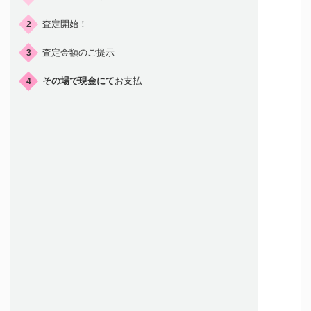
査定開始！
2
査定金額のご提示
3
その場で現金にて
お支払
4
店頭買取はこんな人におすすめ
店舗が近くにある方
すぐに現金を
受け取りたい方