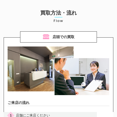
お気軽にご相談ください
買取方法・流れ
0120-954-800
(11:00～20:00年中無休)
Flow
24時間受付中！
メール査定はこちらから
店頭での買取
ご来店の流れ
店舗にご来店ください
1