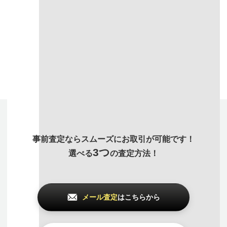
付属品や保証書
など付
使っていない時計、あ
汚れを取るなどできる
属品が揃っているほど
らゆるジャンルのアイ
限り綺麗にしてお持ち
高価買取になりやすい
テムも
まとめて査定
で
いただいたほうが査定
です。出来る限り揃え
買取価格アップが可能
額がUPします。
てお持ち込みください
です
事前査定ならスムーズにお取引が可能です！
3つ
選べる
の査定方法！
メール査定
はこちらから