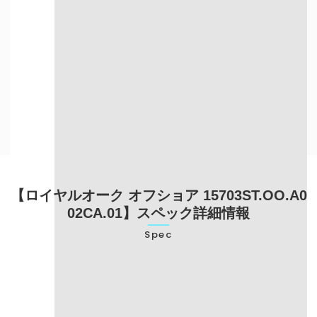
自宅にいながら
目の前で査定を
売却したい方
してほしい方
出張買取について詳しく知る
【ロイヤルオーク オフショア 15703ST.OO.A0
02CA.01】スペック詳細情報
Spec
型番
15703ST.OO.A002CA.01
ブランド名
オーデマピゲ