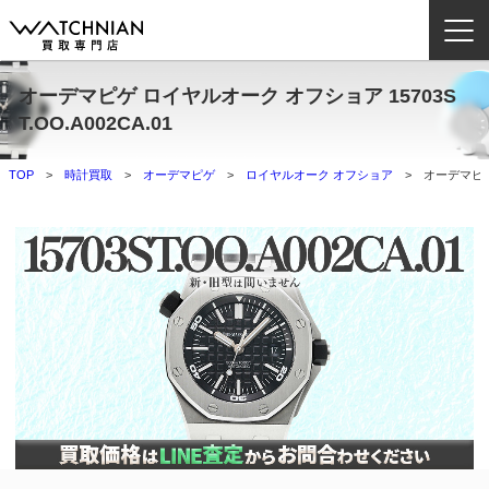
オーデマピゲ ロイヤルオーク オフショア 15703S
ウォッチニアン買取専門店とは？
T.OO.A002CA.01
ブランドから探す
TOP
時計買取
オーデマピゲ
ロイヤルオーク オフショア
オーデマピゲ 
取扱いカテゴリ
よくある質問
買取方法
査定方法
店舗一覧
お役立ち情報
お問い合わせ