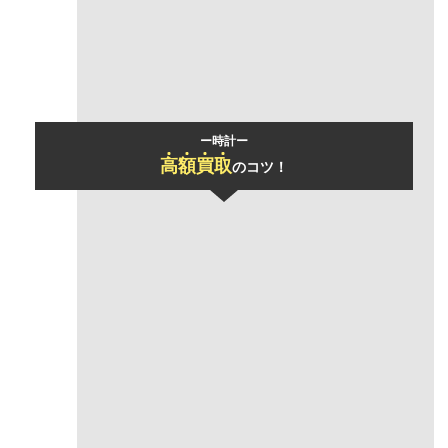
モデル名
ロイヤルオーク オフショア
ー時計ー
高
額
買
取
のコツ！
「おまとめ買取」
で買取価格UP
一度にお売りいただけるお品物の数が多いほど、買取金額の合計をアップさ
せていただきます！
あらゆるジャンルのアイテムもまとめて査定可能！