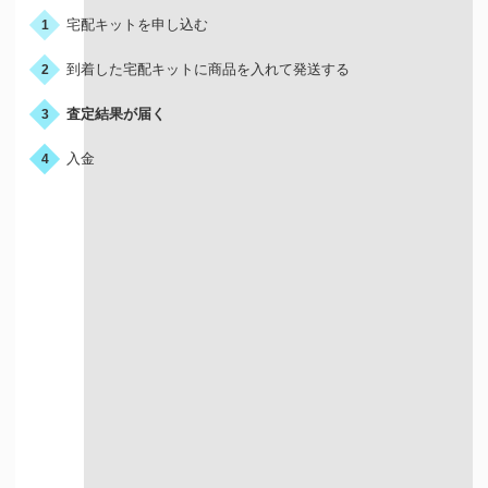
宅配キットを申し込む
1
到着した宅配キットに商品を入れて発送する
2
査定結果が届く
3
入金
4
宅配買取はこんな人におすすめ
店舗が近くにない方
お店に行く時間が
ない方