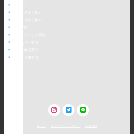
販売サイト
ブランドから探す
カテゴリから探す
時計買取
ブランドバッグ買取
ジュエリー買取
金・貴金属買取
ブランド服買取
ウォッチニアン株式会社
〒160-0023
東京都新宿区西新宿6-24-1 西新宿三井ビルディング5F
TEL：0120-954-800（受付時間11:00 ～ 20:00）
古物営業許可 [第308930507238号/東京都公安委員会]
ホーム
プライバシーポリシー
利用規約