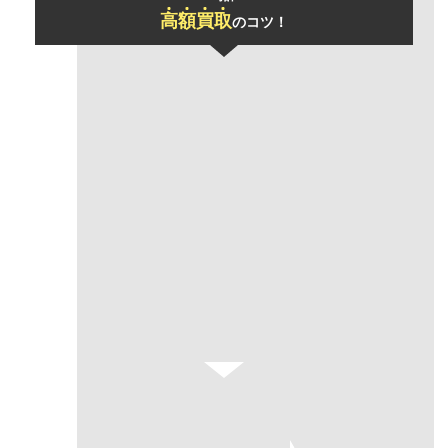
高
額
買
取
のコツ！
「おまとめ買取」
で買取価格UP
一度にお売りいただけるお品物の数が多いほど、買取金額の合計をアップさ
せていただきます！
あらゆるジャンルのアイテムもまとめて査定可能！
カルティエ タンク
カルティエ タンク
ルイヴィトン モノ
フランセーズLM ダ
チェーンブレスレッ
グラムライン ボス
イヤベゼル
ト
トンバッグ
1,170,000円
単品での買取価格合計
のところ