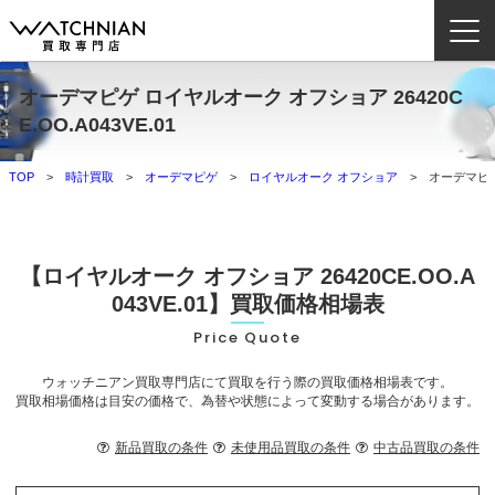
オーデマピゲ ロイヤルオーク オフショア 26420C
ウォッチニアン買取専門店とは？
E.OO.A043VE.01
ブランドから探す
TOP
時計買取
オーデマピゲ
ロイヤルオーク オフショア
オーデマピゲ 
取扱いカテゴリ
よくある質問
【ロイヤルオーク オフショア 26420CE.OO.A
043VE.01】買取価格相場表
買取方法
Price Quote
査定方法
ウォッチニアン買取専門店にて買取を行う際の買取価格相場表です。
買取相場価格は目安の価格で、為替や状態によって変動する場合があります。
店舗一覧
お役立ち情報
新品買取の条件
未使用品買取の条件
中古品買取の条件
お問い合わせ