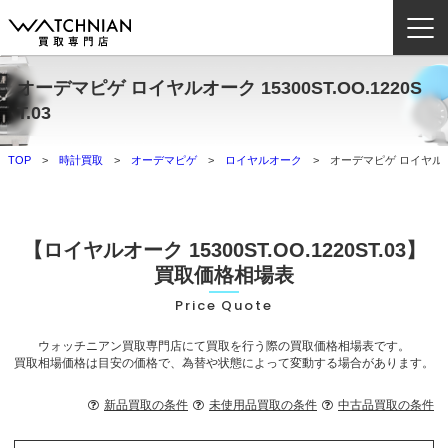
オーデマピゲ ロイヤルオーク 15300ST.OO.1220S
ウォッチニアン買取専門店とは？
T.03
ブランドから探す
TOP
時計買取
オーデマピゲ
ロイヤルオーク
オーデマピゲ ロイヤルオーク 
取扱いカテゴリ
よくある質問
【ロイヤルオーク 15300ST.OO.1220ST.03】
買取価格相場表
買取方法
Price Quote
査定方法
ウォッチニアン買取専門店にて買取を行う際の買取価格相場表です。
買取相場価格は目安の価格で、為替や状態によって変動する場合があります。
店舗一覧
お役立ち情報
新品買取の条件
未使用品買取の条件
中古品買取の条件
お問い合わせ