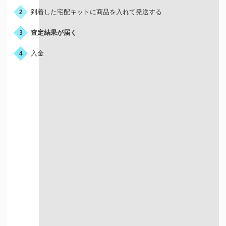
到着した宅配キットに商品を入れて発送する
2
査定結果が届く
3
入金
4
宅配買取はこんな人におすすめ
店舗が近くにない方
お店に行く時間が
ない方