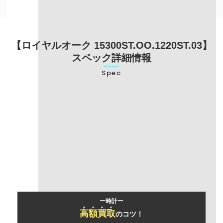
【ロイヤルオーク 15300ST.OO.1220ST.03】
スペック詳細情報
Spec
型番
15300ST.OO.1220ST.03
ブランド名
オーデマピゲ
モデル名
ロイヤルオーク
ー時計ー
高
額
買
取
のコツ！