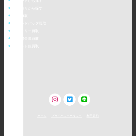
ブランドから探す
カテゴリから探す
時計買取
ブランドバッグ買取
ジュエリー買取
金・貴金属買取
ブランド服買取
ウォッチニアン株式会社
〒160-0023
東京都新宿区西新宿6-24-1 西新宿三井ビルディング5F
TEL：0120-954-800（受付時間11:00 ～ 20:00）
古物営業許可 [第308930507238号/東京都公安委員会]
ホーム
プライバシーポリシー
利用規約
©
2026
WATCHNIAN All rights reserved.