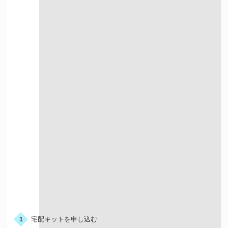
店舗買取について詳しく知る
宅配での買取
お申込みの流れ
宅配キットを申し込む
1