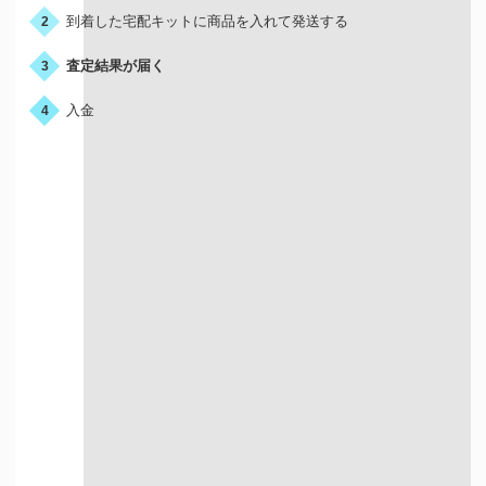
到着した宅配キットに商品を入れて発送する
2
査定結果が届く
3
入金
4
宅配買取はこんな人におすすめ
店舗が近くにない方
お店に行く時間が
ない方