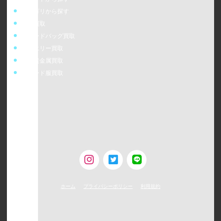
カテゴリから探す
時計買取
ブランドバッグ買取
ジュエリー買取
金・貴金属買取
ブランド服買取
ウォッチニアン株式会社
〒160-0023
東京都新宿区西新宿6-24-1 西新宿三井ビルディング5F
TEL：0120-954-800（受付時間11:00 ～ 20:00）
古物営業許可 [第308930507238号/東京都公安委員会]
ホーム
プライバシーポリシー
利用規約
©
2026
WATCHNIAN All rights reserved.