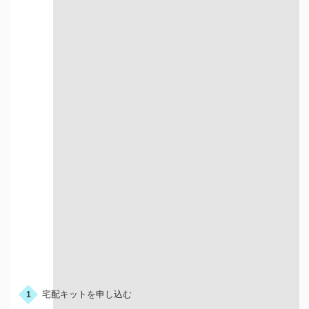
店舗買取について詳しく知る
宅配での買取
お申込みの流れ
宅配キットを申し込む
1