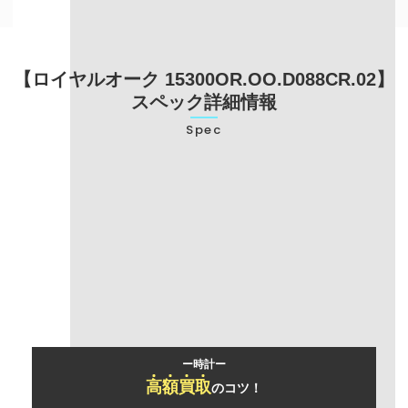
【ロイヤルオーク 15300OR.OO.D088CR.02】
スペック詳細情報
Spec
型番
15300OR.OO.D088CR.02
ブランド名
オーデマピゲ
モデル名
ロイヤルオーク
ー時計ー
高
額
買
取
のコツ！