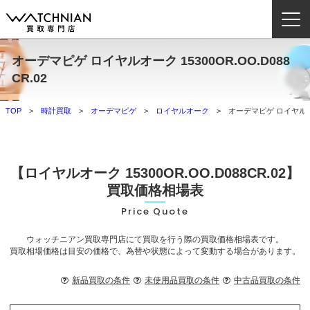
オーデマピゲ ロイヤルオーク 15300OR.OO.D088
ウォッチニアン買取専門店とは？
CR.02
ブランドから探す
TOP
時計買取
オーデマピゲ
ロイヤルオーク
オーデマピゲ ロイヤルオーク
取扱いカテゴリ
よくある質問
【ロイヤルオーク 15300OR.OO.D088CR.02】
買取価格相場表
買取方法
Price Quote
査定方法
ウォッチニアン買取専門店にて買取を行う際の買取価格相場表です。
買取相場価格は目安の価格で、為替や状態によって変動する場合があります。
店舗一覧
お役立ち情報
新品買取の条件
未使用品買取の条件
中古品買取の条件
お問い合わせ