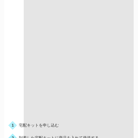
店舗買取について詳しく知る
宅配での買取
お申込みの流れ
宅配キットを申し込む
1
到着した宅配キットに商品を入れて発送する
2