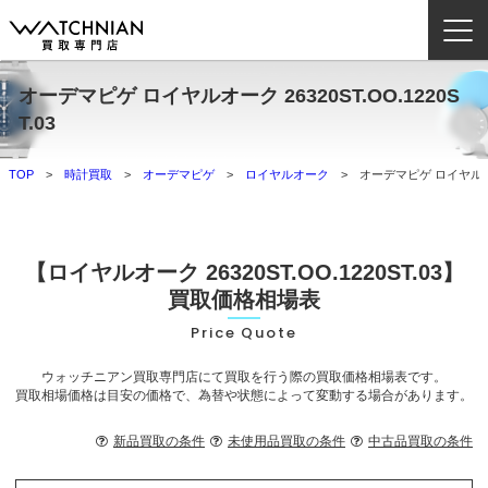
オーデマピゲ ロイヤルオーク 26320ST.OO.1220S
ウォッチニアン買取専門店とは？
T.03
ブランドから探す
TOP
時計買取
オーデマピゲ
ロイヤルオーク
オーデマピゲ ロイヤルオーク 
取扱いカテゴリ
よくある質問
【ロイヤルオーク 26320ST.OO.1220ST.03】
買取価格相場表
買取方法
Price Quote
査定方法
ウォッチニアン買取専門店にて買取を行う際の買取価格相場表です。
買取相場価格は目安の価格で、為替や状態によって変動する場合があります。
店舗一覧
お役立ち情報
新品買取の条件
未使用品買取の条件
中古品買取の条件
お問い合わせ