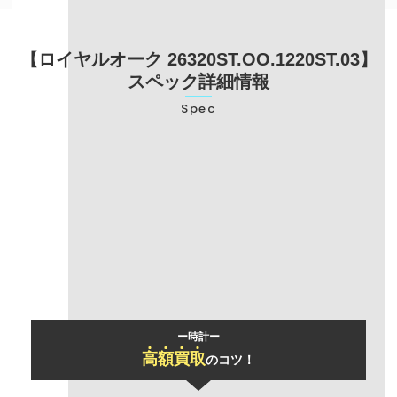
【ロイヤルオーク 26320ST.OO.1220ST.03】
スペック詳細情報
Spec
型番
26320ST.OO.1220ST.03
ブランド名
オーデマピゲ
モデル名
ロイヤルオーク
ー時計ー
高
額
買
取
のコツ！