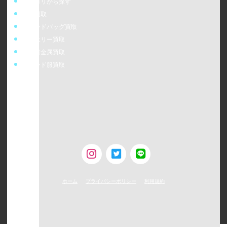
カテゴリから探す
時計買取
ブランドバッグ買取
ジュエリー買取
金・貴金属買取
ブランド服買取
ウォッチニアン株式会社
〒160-0023
東京都新宿区西新宿6-24-1 西新宿三井ビルディング5F
TEL：0120-954-800（受付時間11:00 ～ 20:00）
古物営業許可 [第308930507238号/東京都公安委員会]
ホーム
プライバシーポリシー
利用規約
©
2026
WATCHNIAN All rights reserved.