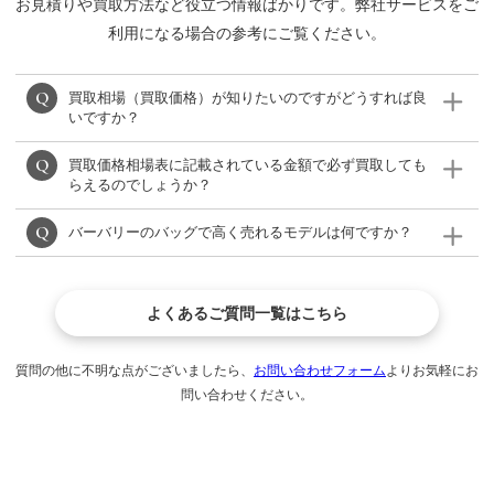
お見積りや買取方法など役立つ情報ばかりです。弊社サービスをご
利用になる場合の参考にご覧ください。
買取相場（買取価格）が知りたいのですがどうすれば良
いですか？
買取価格相場表に記載されている金額で必ず買取しても
バーバリーの買取相場表をご確認ください。
らえるのでしょうか？
※(買取相場表がない場合)モデルによって買取価格が異な
バーバリーのバッグで高く売れるモデルは何ですか？
りますので、LINE、メール、フリーダイヤルからご相談
相場が日々変動するため、必ず掲載している金額で買取
ください。
が出来るわけではありませんが、できる限り高く買い取
フレヤトートやロンドントート、チェーンショルダーの
りいたします。
よくあるご質問一覧はこちら
定番カラーが高額買取が期待できるモデルです。
質問の他に不明な点がございましたら、
お問い合わせフォーム
よりお気軽にお
問い合わせください。