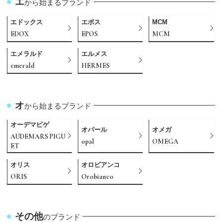
エ
から始まるブランド
エドックス
エポス
MCM
EDOX
EPOS
MCM
エメラルド
エルメス
emerald
HERMES
オ
から始まるブランド
オーデマピゲ
オパール
オメガ
AUDEMARS PIGU
opal
OMEGA
ET
オリス
オロビアンコ
ORIS
Orobianco
その他
のブランド