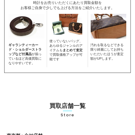
時計をお売りいただくにあたり買取金額を
お客様ご自身で少しでも上げる方法をご紹介いたします。
使っていないバッグ、
ギャランティーカー
汚れを取るなどできる
あらゆるジャンルのア
ド・ショルダーストラ
限り綺麗にしてお持ち
イテムも
まとめて査定
ップなど付属品
が揃っ
いただいたほうが査定
で買取価格アップが可
ているほど高価買取に
額がUPします。
能です
なりやすいです。
買取店舗一覧
Store