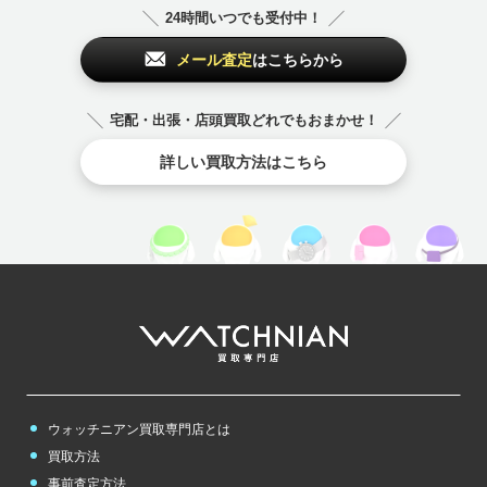
NEY
FURLA
Breguet
FRED
24時間いつでも受付中！
TUDOR
kate spade
メール査定
はこちらから
フレデリックコン
スタント
セ
から始まるブランド
FREDERIQUE CO
コ
から始まるブランド
宅配・出張・店頭買取どれでもおまかせ！
NSTANT
セイコー
ゼニス
セリーヌ
コーチ
ゴヤール
コルム
SEIKO
Zenith
CELINE
詳しい買取方法はこちら
COACH
GOYARD
CORUM
ヘ
から始まるブランド
その他
のブランド
ベル＆ロス
ベルルッティ
その他
のブランド
Bell & Ross
Berluti
チューダー（チュ
ードル）
チューダー（チュ
ードル）
TUDOR
TUDOR
ホ
から始まるブランド
ボーム＆メルシェ
ボールウォッチ
ポールスミス
ウォッチニアン買取専門店とは
BAUME＆MERCI
BALL WATCH
Paul Smith
ER
買取方法
事前査定方法