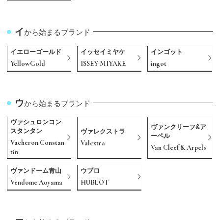
イ
から始まるブランド
イエローゴールド
イッセイミヤケ
インゴット
YellowGold
ISSEY MIYAKE
ingot
ウ
から始まるブランド
ヴァシュロンコン
ヴァンクリーフ&ア
スタンタン
ヴァレクストラ
ーペル
Vacheron Constan
Valextra
Van Cleef & Arpels
tin
ヴァンドーム青山
ウブロ
Vendome Aoyama
HUBLOT