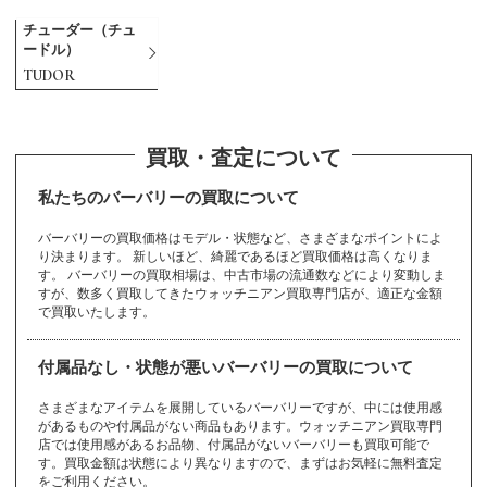
チューダー（チュ
ードル）
TUDOR
カ
サ
タ
ニ
ハ
マ
ユ
ラ
A
B
C
D
E
F
G
H
I
J
K
L
M
O
P
R
S
T
U
V
W
Y
Z
から始まるブランド
から始まるブランド
から始まるブランド
から始まるブランド
から始まるブランド
から始まるブランド
から始まるブランド
から始まるブランド
から始まるブランド
から始まるブランド
から始まるブランド
から始まるブランド
から始まるブランド
から始まるブランド
から始まるブランド
から始まるブランド
から始まるブランド
から始まるブランド
から始まるブランド
から始まるブランド
から始まるブランド
から始まるブランド
から始まるブランド
から始まるブランド
から始まるブランド
から始まるブランド
から始まるブランド
から始まるブランド
から始まるブランド
から始まるブランド
から始まるブランド
マークジェイコブ
Gérald Genta
Marc Jacobs
Vacheron Constan
Harry Winston
International Watc
Patek Philippe
Samantha Thavas
パテックフィリッ
Alain Silberstein
Van Cleef & Arpel
MAURICE LACROI
カシオ
サファイア
ダイヤモンド
22金
ユリスナルダン
ラドー
Baccarat
cameo
DAMIANI
EDOX
FENDI
JACOB ＆ Co.
K10
LOEWE
OMEGA
RADO
TAG Heuer
ULYSSE NARDIN
white gold
YellowGold
Zenith
カメオ
サマンサタバサ
タグホイヤー
24金
ラルフローレン
Balenciaga
Carrera y Carrera
DANIEL ROTH
emerald
Ferragamo
jadeite
K14
LONGCHAMP
opal
Ralph Lauren
TASAKI
カルティエ
珊瑚
タサキ
20金
ランゲ＆ゾーネ
BALL WATCH
Cartier
De Beers
EPOS
FRANCK MULLER
Jaeger-LeCoultre
K18
Longines
ORIS
Richard Mille
TENSHODO
買取・査定について
バーバリー
ingot
SAINT LAURENT
バカラ
マイケルコース
ISSEY MIYAKE
sapphire
A. Lange & Söhne
Hamilton
PANERAI
AHKAH
Giorgio Armani
MAUBOUSSIN
Girard-Perregaux
HERMES
Paul Smith
ス
tin
h Company
a
プ
s
Valextra
X
ジェラルドジェン
マークジェイコブ
ハリーウィンスト
パテックフィリッ
アランシルベスタ
Casio
sapphire
diamond
K22
ULYSSE NARDIN
RADO
バカラ
カメオ
ダミアーニ
エドックス
フェンディ
ジェイコブ
10金
ロエベ
オメガ
ラドー
タグホイヤー
ユリスナルダン
ホワイトゴールド
イエローゴールド
ゼニス
cameo
Samantha Thavasa
TAG Heuer
K24
Ralph Lauren
バレンシアガ
カレライカレラ
ダニエルロート
エメラルド
フェラガモ
翡翠
14金
ロンシャン
オパール
ラルフローレン
タサキ
Cartier
coral
TASAKI
K20
A. Lange & Söhne
ボールウォッチ
カルティエ
デビアス
エポス
フランクミュラー
ジャガールクルト
18金
ロンジン
オリス
リシャールミル
天賞堂
BURBERRY
インゴット
サンローラン
Baccarat
Michael Kors
イッセイミヤケ
サファイア
ランゲ＆ゾーネ
ハミルトン
パネライ
アーカー
アルマーニ
モーブッサン
ジラールペルゴ
エルメス
ポールスミス
Marc Jacobs
ヴァシュロンコン
IWC
サマンサタバサ
Patek Philippe
ヴァンクリーフ&
ヴァレクストラ
モーリスラクロア
タ
ス
ン
プ
イン
私たちのバーバリーの買取について
スタンタン
アーペル
BAUME＆MERCIE
FREDERIQUE CO
JUSTIN DAVIS
lucien pellat-finet
カレライカレラ
サンローラン
ダニエルロート
Casio
diamond
EYEFUNNY
K20
Orobianco
RIMOWA
Tiffany
ダミアーニ
Cats eye
K22
ROGER DUBUIS
topaz
CELINE
K24
Rolex
TORY BURCH
Bell & Ross
Berluti
JIL SANDER
Loree Rodkin
JIMMY CHOO
Louis Vuitton
ハリーウィンスト
alexandrite
HUNTING WORLD
AUDEMARS PIGU
SEIKO
SINN
STAR JEWELRY
GIVENCHY
MCM
pearl
GLASHUTTE
Michael Kors
Piaget
gold bracelet
MIKIMOTO
Pierre Kunz
R
NSTANT
FRED
FURLA
バーバリーの買取価格はモデル・状態など、さまざまなポイントによ
パネライ
ハミルトン
ジャスティンデイ
ルシアンベラフィ
HUBLOT
amethyst
Carrera y Carrera
SAINT LAURENT
DANIEL ROTH
カシオ
ダイヤモンド
アイファニー
20金
オロビアンコ
リモワ
ティファニー
DAMIANI
キャッツアイ
22金
ロジェデュブイ
トパーズ
セリーヌ
24金
ロレックス
トリーバーチ
ベル＆ロス
ン
ベルルッティ
ジルサンダー
ローリーロドキン
ジミーチュウ
ルイヴィトン
ET
Vendome Aoyama
り決まります。 新しいほど、綺麗であるほど買取価格は高くなりま
アレキサンドライ
ハンティングワー
セイコー
その他
ヨ
リ
ジン
スタージュエリー
ジバンシィ
MCM
真珠
グラスヒュッテ
マイケルコース
ピアジェ
金ブレスレット
ミキモト
ピエールクンツ
ボーム＆メルシェ
フレデリックコン
フレッド
フルラ
から始まるブランド
から始まるブランド
のブランド
ビス
ネ
PANERAI
Hamilton
ウブロ
アメジスト
ミ
す。 バーバリーの買取相場は、中古市場の流通数などにより変動しま
Harry Winston
から始まるブランド
オーデマピゲ
ト
ルド
ヴァンドーム青山
スタント
TUDOR
CHANEL
K9
Ruby
CHARRIOL
kate spade
Chaumet
すが、数多く買取してきたウォッチニアン買取専門店が、適正な金額
STELLA McCART
Blancpain
Bottega Veneta
Boucheron
チューダー（チュ
gold coin
MIU MIU
pinkgold
gold earrings
MONCLER
platinum
gold necklace
Montblanc
Ponte Vecchio
4℃
リシャールミル
リモワ
チューダー（チュ
で買取いたします。
シャネル
9金
ルビー
シャリオール
ケイトスペード
ショーメ
ハンティングワー
NEY
Swatch
ミキモト
ミュウミュウ
ードル）
ブランパン
キ
シ
テ
ボッテガヴェネタ
ブシュロン
金貨
ミュウミュウ
ピンクゴールド
金のピアス
モンクレール
プラチナ
金ネックレス
モンブラン
ポンテヴェキオ
4℃
Richard Mille
ードル）
から始まるブランド
から始まるブランド
から始まるブランド
RIMOWA
ルド
バレンシアガ
ステラマッカート
スウォッチ
MIKIMOTO
MIU MIU
TUDOR
Chloe
Chopard
Christian Dior
HUNTING WORL
Balenciaga
付属品なし・状態が悪いバーバリーの買取について
ニー
Breguet
Breitling
BURBERRY
gold ring
PRADA
ジェラルドジェン
GOYARD
GRAFF
キャッツアイ
ディオール
9金
ティファニー
金貨
デビアス
D
クロエ
ショパール
ディオール
ジェイコブ
シチズン
タ
ブレゲ
ブライトリング
バーバリー
金指輪
プラダ
ゴヤール
グラフ
Cats eye
Christian Dior
K9
Tiffany
gold coin
De Beers
さまざまなアイテムを展開しているバーバリーですが、中には使用感
JACOB ＆ Co.
CITIZEN
その他
ル
Gérald Genta
から始まるブランド
のブランド
Christian Loubout
があるものや付属品がない商品もあります。ウォッチニアン買取専門
モ
から始まるブランド
Chrome Hearts
Chronoswiss
BVLGARI
GRAHAM
店では使用感があるお品物、付属品がないバーバリーも買取可能で
GUCCI
in
金ネックレス
天賞堂
金のピアス
金ブレスレット
クロムハーツ
クロノスイス
ジバンシィ
ジミーチュウ
ジャガールクルト
チューダー（チュ
す。買取金額は状態により異なりますので、まずはお気軽に無料査定
ルシアンベラフィ
ヒ
ブルガリ
から始まるブランド
グラハム
グッチ
ルブタン
gold necklace
TENSHODO
gold earrings
gold bracelet
ルイヴィトン
ルビー
モーリスラクロア
をご利用ください。
ードル）
ネ