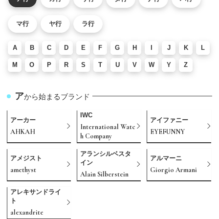
マ行
ヤ行
ラ行
A
B
C
D
E
F
G
H
I
J
K
L
M
O
P
R
S
T
U
V
W
Y
Z
ア
から始まるブランド
IWC
アーカー
アイファニー
International Watc
AHKAH
EYEFUNNY
h Company
アランシルベスタ
アメジスト
アルマーニ
イン
amethyst
Giorgio Armani
Alain Silberstein
アレキサンドライ
ト
alexandrite