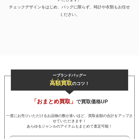
チェックデザインをはじめ、バッグに限らず、時計や衣類もお任せ
お気軽にご相談ください
ください。
0120-954-800
(11:00～20:00年中無休)
24時間受付中！
メール査定はこちらから
ーブランドバッグー
高
額
買
取
のコツ！
「おまとめ買取」
で買取価格UP
一度にお売りいただけるお品物の数が多いほど、買取金額の合計をアップさ
せていただきます！
あらゆるジャンルのアイテムもまとめて査定可能！