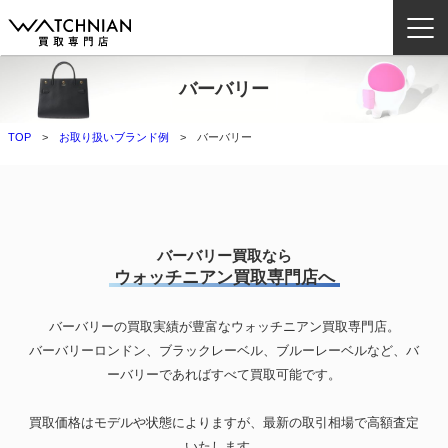
バーバリー
ウォッチニアン買取専門店とは？
TOP
お取り扱いブランド例
バーバリー
ブランドから探す
取扱いカテゴリ
よくある質問
バーバリー買取なら
ウォッチニアン買取専門店へ
買取方法
バーバリーの買取実績が豊富なウォッチニアン買取専門店。
査定方法
バーバリーロンドン、ブラックレーベル、ブルーレーベルなど、バ
店舗一覧
ーバリーであればすべて買取可能です。
お役立ち情報
買取価格はモデルや状態によりますが、最新の取引相場で高額査定
お問い合わせ
いたします。