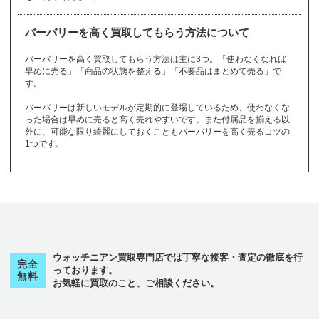
GIVENCHY
JIMMY CHOO
Jaeger-LeCoultre
モーブッサン
モンクレール
Louis Vuitton
Ruby
MAURICE LACR
TUDOR
lucien pellat-finet
ピアジェ
CITIZEN
ピエールクンツ
COACH
翡翠
coral
MAUBOUSSIN
MONCLER
金指輪
OIX
ジャスティンデイ
バーバリーを高く買取してもらう方法について
Piaget
シチズン
Pierre Kunz
コーチ
jadeite
珊瑚
シャネル
シャリオール
gold ring
ルブタン
ビス
ト
から始まるブランド
CHANEL
CHARRIOL
モンブラン
Christian Loubouti
JUSTIN DAVIS
バーバリーを高く買取してもらう方法は主に3つ。「使わなくなれば
ピンクゴールド
CORUM
CVSTOS
Montblanc
n
早めに売る」「商品の状態を整える」「不要品はまとめて売る」で
トパーズ
トリーバーチ
pinkgold
コルム
クストス
す。
18金
14金
10金
ク
topaz
から始まるブランド
TORY BURCH
K18
K14
K10
バーバリーは新しいモデルが定期的に登場しているため、使わなくな
った場合は早めに売ると高く売れやすいです。また付属品を揃える以
クストス
グッチ
グラスヒュッテ
その他
ロ
から始まるブランド
のブランド
ショーメ
ショパール
ジラールペルゴ
外に、可能な限り綺麗にしておくこともバーバリーを高く売るコツの
フ
から始まるブランド
CVSTOS
GUCCI
GLASHUTTE
1つです。
Chaumet
Chopard
Girard-Perregaux
その他
のブランド
チューダー（チュ
ローリーロドキン
ロエベ
ロジェデュブイ
フェラガモ
フェンディ
ブシュロン
ードル）
グラハム
グラフ
クロエ
Loree Rodkin
LOEWE
ROGER DUBUIS
ジルサンダー
ジン
真珠
チューダー（チュ
Ferragamo
FENDI
Boucheron
TUDOR
GRAHAM
GRAFF
Chloe
ードル）
JIL SANDER
SINN
pearl
ロレックス
ロンシャン
ロンジン
TUDOR
ブライトリング
プラダ
プラチナ
クロノスイス
クロムハーツ
Rolex
LONGCHAMP
Longines
Breitling
PRADA
platinum
Chronoswiss
Chrome Hearts
ス
から始まるブランド
フランクミュラー
ウォッチニアン買取専門店では丁寧な接客・査定の徹底を行
ブランパン
ブルガリ
完全
っております。
FRANCK MULLE
その他
のブランド
無料
ステラマッカート
Blancpain
BVLGARI
お気軽に買取のこと、ご相談ください。
R
ケ
から始まるブランド
ニー
スウォッチ
スタージュエリー
チューダー（チュ
STELLA McCART
Swatch
STAR JEWELRY
フルラ
ブレゲ
フレッド
ードル）
ケイトスペード