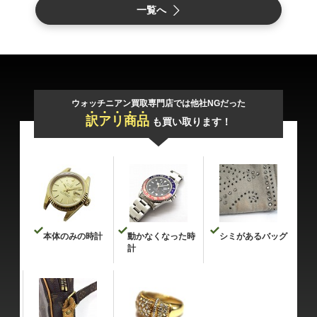
一覧へ
ウォッチニアン買取専門店では他社NGだった
訳
ア
リ
商
品
も買い取ります！
本体のみの時計
動かなくなった時
シミがあるバッグ
計