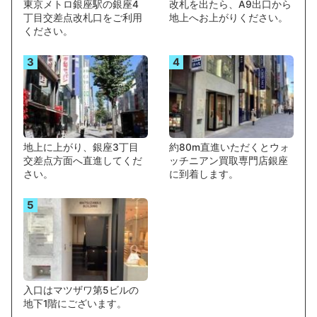
東京メトロ銀座駅の銀座4
改札を出たら、A9出口から
丁目交差点改札口をご利用
地上へお上がりください。
ください。
3
4
地上に上がり、銀座3丁目
約80m直進いただくとウォ
交差点方面へ直進してくだ
ッチニアン買取専門店銀座
さい。
に到着します。
5
入口はマツザワ第5ビルの
地下1階にございます。