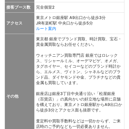
接客ブース数
完全個室2
東京メトロ銀座駅 A9出口から徒歩3分
アクセス
JR有楽町駅 中央口から徒歩5分
ルート案内
東京都 銀座でブランド買取、時計買取、宝石・
貴金属買取ならお任せください。
ウォッチニアン買取専門店 銀座ではロレック
ス、リシャールミル、オーデマピゲ、オメガ、
タグホイヤー、セイコーなどのブランド時計か
ら、エルメス、ヴィトン、シャネルなどのブラ
ンド品、ダイヤモンドや金、プラチナなどの貴
金属も買取しています。
銀座店は銀座3丁目中央通り沿い「松屋銀座
その他
（百貨店）」の真向かいの好立地な場所に店舗
を構えており、東京メトロ銀座駅からA9出口か
ら徒歩3分とアクセス面も抜群です。
査定料や買取手数料などは一切かからず、ご来
店時のご予約なども一切必要ありません。