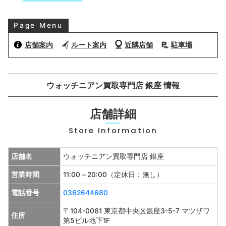
お問い合わせ
Page Menu
お気軽にご相談ください
店舗案内
ルート案内
近隣店舗
駐車場
0120-954-800
(11:00～20:00年中無休)
24時間受付中！
ウォッチニアン買取専門店 銀座 情報
メール査定はこちらから
店舗詳細
Store Information
店舗名
ウォッチニアン買取専門店 銀座
営業時間
11:00～20:00（定休日：無し）
電話番号
0362644680
〒104-0061 東京都中央区銀座3-5-7 マツザワ
住所
第5ビル地下1F