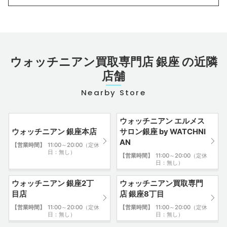
1
ウォッチニアン買取専門店 銀座 の近隣
店舗
Nearby Store
ウォッチニアン エルメス
ウォッチニアン 銀座本店
サロン銀座 by WATCHNI
AN
【営業時間】
11:00～20:00（定休
有楽町駅中央口を出て、斜め左方向のマルイ方面へ直進してくだ
日：無し）
【営業時間】
11:00～20:00（定休
さい。
日：無し）
2
ウォッチニアン 銀座2丁
ウォッチニアン買取専門
目店
店 銀座8丁目
【営業時間】
11:00～20:00（定休
【営業時間】
11:00～20:00（定休
日：無し）
日：無し）