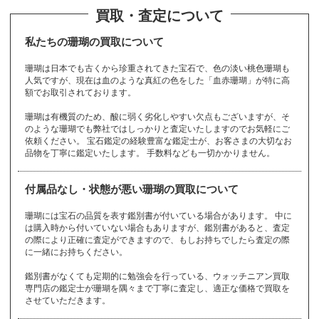
マークジェイコブ
Gérald Genta
Marc Jacobs
Vacheron Constan
Harry Winston
International Watc
Patek Philippe
Samantha Thavas
パテックフィリッ
Alain Silberstein
Van Cleef & Arpel
MAURICE LACROI
カシオ
サファイア
ダイヤモンド
22金
ユリスナルダン
ラドー
Baccarat
cameo
DAMIANI
EDOX
FENDI
JACOB ＆ Co.
K10
LOEWE
OMEGA
RADO
TAG Heuer
ULYSSE NARDIN
white gold
YellowGold
Zenith
カメオ
サマンサタバサ
タグホイヤー
24金
ラルフローレン
Balenciaga
Carrera y Carrera
DANIEL ROTH
emerald
Ferragamo
jadeite
K14
LONGCHAMP
opal
Ralph Lauren
TASAKI
カルティエ
珊瑚
タサキ
20金
ランゲ＆ゾーネ
BALL WATCH
Cartier
De Beers
EPOS
FRANCK MULLER
Jaeger-LeCoultre
K18
Longines
ORIS
Richard Mille
TENSHODO
買取・査定について
バーバリー
ingot
SAINT LAURENT
バカラ
マイケルコース
ISSEY MIYAKE
sapphire
A. Lange & Söhne
Hamilton
PANERAI
AHKAH
Giorgio Armani
MAUBOUSSIN
Girard-Perregaux
HERMES
Paul Smith
ス
tin
h Company
a
プ
s
Valextra
X
ジェラルドジェン
マークジェイコブ
ハリーウィンスト
パテックフィリッ
アランシルベスタ
Casio
sapphire
diamond
K22
ULYSSE NARDIN
RADO
バカラ
カメオ
ダミアーニ
エドックス
フェンディ
ジェイコブ
10金
ロエベ
オメガ
ラドー
タグホイヤー
ユリスナルダン
ホワイトゴールド
イエローゴールド
ゼニス
cameo
Samantha Thavasa
TAG Heuer
K24
Ralph Lauren
バレンシアガ
カレライカレラ
ダニエルロート
エメラルド
フェラガモ
翡翠
14金
ロンシャン
オパール
ラルフローレン
タサキ
Cartier
coral
TASAKI
K20
A. Lange & Söhne
ボールウォッチ
カルティエ
デビアス
エポス
フランクミュラー
ジャガールクルト
18金
ロンジン
オリス
リシャールミル
天賞堂
BURBERRY
インゴット
サンローラン
Baccarat
Michael Kors
イッセイミヤケ
サファイア
ランゲ＆ゾーネ
ハミルトン
パネライ
アーカー
アルマーニ
モーブッサン
ジラールペルゴ
エルメス
ポールスミス
Marc Jacobs
ヴァシュロンコン
IWC
サマンサタバサ
Patek Philippe
ヴァンクリーフ&
ヴァレクストラ
モーリスラクロア
タ
ス
ン
プ
イン
私たちの珊瑚の買取について
スタンタン
アーペル
BAUME＆MERCIE
FREDERIQUE CO
JUSTIN DAVIS
lucien pellat-finet
カレライカレラ
サンローラン
ダニエルロート
Casio
diamond
EYEFUNNY
K20
Orobianco
RIMOWA
Tiffany
ダミアーニ
Cats eye
K22
ROGER DUBUIS
topaz
CELINE
K24
Rolex
TORY BURCH
Bell & Ross
Berluti
JIL SANDER
Loree Rodkin
JIMMY CHOO
Louis Vuitton
ハリーウィンスト
alexandrite
HUNTING WORLD
AUDEMARS PIGU
SEIKO
SINN
STAR JEWELRY
GIVENCHY
MCM
pearl
GLASHUTTE
Michael Kors
Piaget
gold bracelet
MIKIMOTO
Pierre Kunz
R
NSTANT
FRED
FURLA
珊瑚は日本でも古くから珍重されてきた宝石で、色の淡い桃色珊瑚も
パネライ
ハミルトン
ジャスティンデイ
ルシアンベラフィ
HUBLOT
amethyst
Carrera y Carrera
SAINT LAURENT
DANIEL ROTH
カシオ
ダイヤモンド
アイファニー
20金
オロビアンコ
リモワ
ティファニー
DAMIANI
キャッツアイ
22金
ロジェデュブイ
トパーズ
セリーヌ
24金
ロレックス
トリーバーチ
ベル＆ロス
ン
ベルルッティ
ジルサンダー
ローリーロドキン
ジミーチュウ
ルイヴィトン
ET
Vendome Aoyama
人気ですが、現在は血のような真紅の色をした「血赤珊瑚」が特に高
アレキサンドライ
ハンティングワー
セイコー
その他
ヨ
リ
ジン
スタージュエリー
ジバンシィ
MCM
真珠
グラスヒュッテ
マイケルコース
ピアジェ
金ブレスレット
ミキモト
ピエールクンツ
ボーム＆メルシェ
フレデリックコン
フレッド
フルラ
から始まるブランド
から始まるブランド
のブランド
ビス
ネ
PANERAI
Hamilton
ウブロ
アメジスト
ミ
額でお取引されております。
Harry Winston
から始まるブランド
オーデマピゲ
ト
ルド
ヴァンドーム青山
スタント
TUDOR
CHANEL
K9
Ruby
CHARRIOL
kate spade
Chaumet
STELLA McCART
Blancpain
Bottega Veneta
Boucheron
チューダー（チュ
gold coin
MIU MIU
pinkgold
gold earrings
MONCLER
platinum
gold necklace
Montblanc
Ponte Vecchio
4℃
リシャールミル
リモワ
チューダー（チュ
珊瑚は有機質のため、酸に弱く劣化しやすい欠点もございますが、そ
シャネル
9金
ルビー
シャリオール
ケイトスペード
ショーメ
ハンティングワー
NEY
Swatch
ミキモト
ミュウミュウ
ードル）
ブランパン
キ
シ
テ
ボッテガヴェネタ
ブシュロン
金貨
ミュウミュウ
ピンクゴールド
のような珊瑚でも弊社ではしっかりと査定いたしますのでお気軽にご
金のピアス
モンクレール
プラチナ
金ネックレス
モンブラン
ポンテヴェキオ
4℃
Richard Mille
ードル）
から始まるブランド
から始まるブランド
から始まるブランド
RIMOWA
ルド
バレンシアガ
ステラマッカート
スウォッチ
MIKIMOTO
MIU MIU
依頼ください。 宝石鑑定の経験豊富な鑑定士が、お客さまの大切なお
TUDOR
Chloe
Chopard
Christian Dior
HUNTING WORL
Balenciaga
ニー
品物を丁寧に鑑定いたします。 手数料なども一切かかりません。
Breguet
Breitling
BURBERRY
gold ring
PRADA
ジェラルドジェン
GOYARD
GRAFF
キャッツアイ
ディオール
9金
ティファニー
金貨
デビアス
D
クロエ
ショパール
ディオール
ジェイコブ
シチズン
タ
ブレゲ
ブライトリング
バーバリー
金指輪
プラダ
ゴヤール
グラフ
Cats eye
Christian Dior
K9
Tiffany
gold coin
De Beers
JACOB ＆ Co.
CITIZEN
その他
ル
Gérald Genta
付属品なし・状態が悪い珊瑚の買取について
から始まるブランド
のブランド
Christian Loubout
モ
から始まるブランド
Chrome Hearts
Chronoswiss
BVLGARI
GRAHAM
GUCCI
in
金ネックレス
天賞堂
金のピアス
金ブレスレット
クロムハーツ
クロノスイス
ジバンシィ
ジミーチュウ
ジャガールクルト
チューダー（チュ
珊瑚には宝石の品質を表す鑑別書が付いている場合があります。 中に
ルシアンベラフィ
ヒ
ブルガリ
から始まるブランド
グラハム
グッチ
ルブタン
gold necklace
TENSHODO
gold earrings
gold bracelet
ルイヴィトン
ルビー
モーリスラクロア
は購入時から付いていない場合もありますが、鑑別書があると、査定
ードル）
ネ
GIVENCHY
JIMMY CHOO
Jaeger-LeCoultre
モーブッサン
モンクレール
Louis Vuitton
Ruby
の際により正確に査定ができますので、もしお持ちでしたら査定の際
MAURICE LACR
TUDOR
lucien pellat-finet
ピアジェ
CITIZEN
ピエールクンツ
COACH
翡翠
coral
MAUBOUSSIN
MONCLER
金指輪
に一緒にお持ちください。
OIX
ジャスティンデイ
Piaget
シチズン
Pierre Kunz
コーチ
jadeite
珊瑚
シャネル
シャリオール
gold ring
ルブタン
ビス
鑑別書がなくても定期的に勉強会を行っている、ウォッチニアン買取
ト
から始まるブランド
CHANEL
CHARRIOL
モンブラン
Christian Loubouti
JUSTIN DAVIS
専門店の鑑定士が珊瑚を隅々まで丁寧に査定し、適正な価格で買取を
ピンクゴールド
CORUM
CVSTOS
Montblanc
させていただきます。
n
トパーズ
トリーバーチ
pinkgold
コルム
クストス
18金
14金
10金