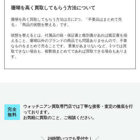
ク
topaz
から始まるブランド
TORY BURCH
K18
K14
K10
珊瑚を高く買取してもらう方法について
クストス
グッチ
グラスヒュッテ
その他
ロ
から始まるブランド
のブランド
ショーメ
ショパール
ジラールペルゴ
珊瑚を高く買取してもらう方法は主に2つ。「不要品はまとめて売
フ
から始まるブランド
CVSTOS
GUCCI
GLASHUTTE
る」「商品の状態を整える」です。
Chaumet
Chopard
Girard-Perregaux
その他
のブランド
チューダー（チュ
ローリーロドキン
ロエベ
ロジェデュブイ
フェラガモ
フェンディ
ブシュロン
ードル）
グラハム
状態を整えるとは、付属品の箱・保証書と鑑別書があれば鑑定書を揃
グラフ
クロエ
Loree Rodkin
LOEWE
ROGER DUBUIS
ジルサンダー
ジン
真珠
チューダー（チュ
えること、珊瑚以外のブランドの商品でも問題ありませんので、不要
Ferragamo
FENDI
Boucheron
TUDOR
GRAHAM
GRAFF
Chloe
ードル）
JIL SANDER
なものをまとめて売ることです。 重量があまりないなど、1つでは買
SINN
pearl
ロレックス
ロンシャン
ロンジン
取できない場合も、複数個まとめてであれば買取できる場合もありま
TUDOR
ブライトリング
プラダ
プラチナ
クロノスイス
クロムハーツ
す。
Rolex
LONGCHAMP
Longines
Breitling
PRADA
platinum
Chronoswiss
Chrome Hearts
ス
から始まるブランド
フランクミュラー
ブランパン
ブルガリ
FRANCK MULLE
その他
のブランド
ステラマッカート
Blancpain
BVLGARI
R
ケ
から始まるブランド
ニー
スウォッチ
スタージュエリー
チューダー（チュ
STELLA McCART
Swatch
STAR JEWELRY
フルラ
ブレゲ
フレッド
ードル）
ケイトスペード
NEY
ウォッチニアン買取専門店では丁寧な接客・査定の徹底を行
FURLA
Breguet
FRED
TUDOR
kate spade
完全
っております。
無料
お気軽に買取のこと、ご相談ください。
フレデリックコン
スタント
セ
から始まるブランド
FREDERIQUE CO
コ
から始まるブランド
NSTANT
24時間いつでも受付中！
セイコー
ゼニス
セリーヌ