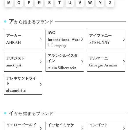
M
O
P
R
S
T
U
V
W
Y
Z
ア
から始まるブランド
IWC
アーカー
アイファニー
International Watc
AHKAH
EYEFUNNY
h Company
アランシルベスタ
アメジスト
アルマーニ
イン
amethyst
Giorgio Armani
Alain Silberstein
アレキサンドライ
ト
alexandrite
イ
から始まるブランド
イエローゴールド
イッセイミヤケ
インゴット