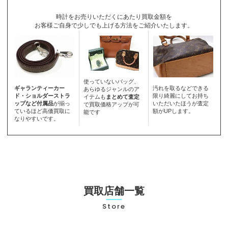
時計をお売りいただくにあたり買取金額を
お客様ご自身で少しでも上げる方法をご紹介いたします。
使っていないバッグ、
ギャランティーカー
汚れを取るなどできる
あらゆるジャンルのア
ド・ショルダーストラ
限り綺麗にしてお持ち
イテムも
まとめて査定
ップなど付属品
が揃っ
いただいたほうが査定
で買取価格アップが可
ているほど高価買取に
額がUPします。
能です
なりやすいです。
買取店舗一覧
Store