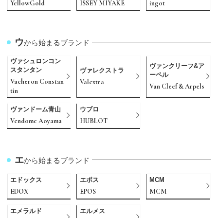
YellowGold
ISSEY MIYAKE
ingot
ウ
から始まるブランド
ヴァシュロンコン
ヴァンクリーフ&ア
スタンタン
ヴァレクストラ
ーペル
Vacheron Constan
Valextra
Van Cleef & Arpels
tin
ヴァンドーム青山
ウブロ
Vendome Aoyama
HUBLOT
エ
から始まるブランド
エドックス
エポス
MCM
EDOX
EPOS
MCM
エメラルド
エルメス