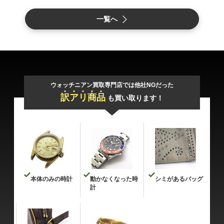
一覧へ
ウォッチニアン買取専門店では他社NGだった
訳
ア
リ
商
品
も買い取ります！
本体のみの時計
動かなくなった時
シミがあるバッグ
計