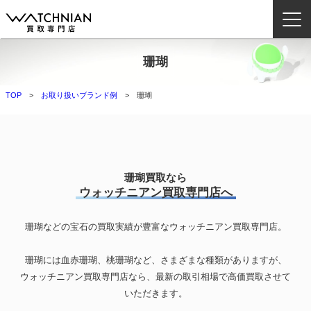
珊瑚
ウォッチニアン買取専門店とは？
TOP
お取り扱いブランド例
珊瑚
ブランドから探す
取扱いカテゴリ
よくある質問
珊瑚買取なら
ウォッチニアン買取専門店へ
買取方法
珊瑚などの宝石の買取実績が豊富なウォッチニアン買取専門店。
査定方法
店舗一覧
珊瑚には血赤珊瑚、桃珊瑚など、さまざまな種類がありますが、
お役立ち情報
ウォッチニアン買取専門店なら、最新の取引相場で高価買取させて
いただきます。
お問い合わせ