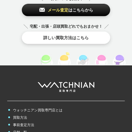
コーチ
ゴヤール
コルム
SEIKO
Zenith
CELINE
メール査定
はこちらから
COACH
GOYARD
CORUM
ヘ
から始まるブランド
宅配・出張・店頭買取どれでもおまかせ！
その他
のブランド
ベル＆ロス
ベルルッティ
その他
のブランド
詳しい買取方法はこちら
Bell & Ross
Berluti
チューダー（チュ
ードル）
チューダー（チュ
ードル）
TUDOR
TUDOR
ホ
から始まるブランド
ボーム＆メルシェ
ボールウォッチ
ポールスミス
BAUME＆MERCI
BALL WATCH
Paul Smith
ER
ボッテガヴェネタ
ホワイトゴールド
ポンテヴェキオ
Bottega Veneta
white gold
Ponte Vecchio
ウォッチニアン買取専門店とは
買取方法
事前査定方法
その他
のブランド