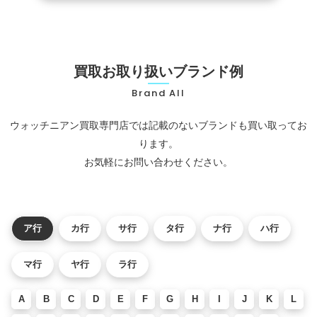
買取お取り扱いブランド例
Brand All
ウォッチニアン買取専門店では記載のないブランドも買い取ってお
ります。
お気軽にお問い合わせください。
ア行
カ行
サ行
タ行
ナ行
ハ行
マ行
ヤ行
ラ行
A
B
C
D
E
F
G
H
I
J
K
L