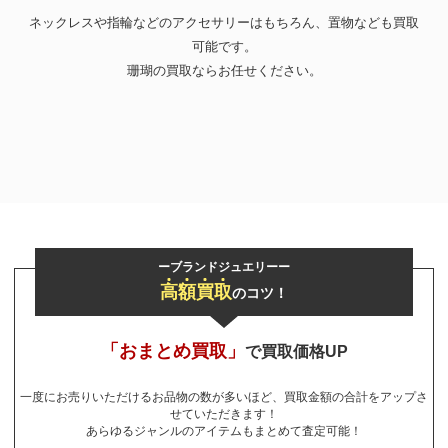
ネックレスや指輪などのアクセサリーはもちろん、置物なども買取
お気軽にご相談ください
可能です。
0120-954-800
珊瑚の買取ならお任せください。
(11:00～20:00年中無休)
24時間受付中！
メール査定はこちらから
ーブランドジュエリーー
高
額
買
取
のコツ！
「おまとめ買取」
で買取価格UP
一度にお売りいただけるお品物の数が多いほど、買取金額の合計をアップさ
せていただきます！
あらゆるジャンルのアイテムもまとめて査定可能！