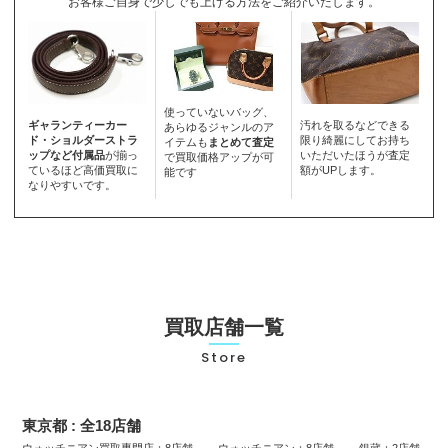
お客様ご自身で少しでも上げる方法をご紹介いたします。
使っていないバッグ、
ギャランティーカー
汚れを取るなどできる
あらゆるジャンルのア
ド・ショルダーストラ
限り綺麗にしてお持ち
イテムも
まとめて査定
ップなど付属品
が揃っ
いただいたほうが査定
で買取価格アップが可
ているほど高価買取に
額がUPします。
能です
なりやすいです。
買取店舗一覧
Store
東京都 : 全18店舗