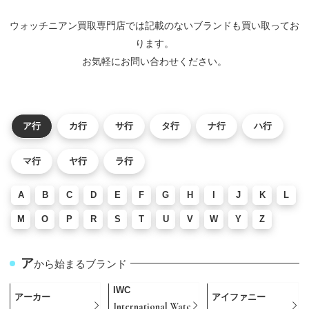
ウォッチニアン買取専門店では記載のないブランドも買い取ってお
ります。
お気軽にお問い合わせください。
ア行
カ行
サ行
タ行
ナ行
ハ行
マ行
ヤ行
ラ行
A
B
C
D
E
F
G
H
I
J
K
L
M
O
P
R
S
T
U
V
W
Y
Z
ア
から始まるブランド
IWC
アーカー
アイファニー
International Watc