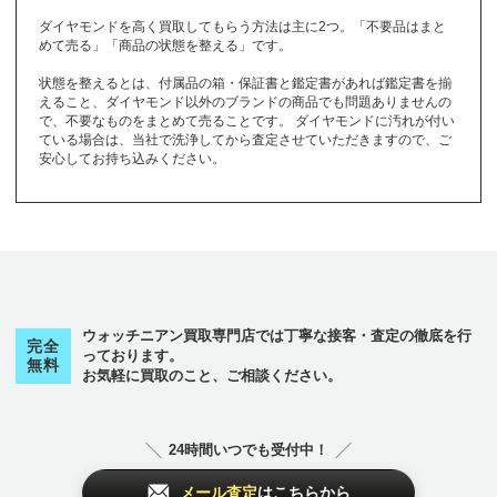
ードル）
JIL SANDER
SINN
pearl
ロレックス
ロンシャン
ロンジン
ダイヤモンドを高く買取してもらう方法は主に2つ。「不要品はまと
TUDOR
ブライトリング
プラダ
プラチナ
クロノスイス
クロムハーツ
めて売る」「商品の状態を整える」です。
Rolex
LONGCHAMP
Longines
Breitling
PRADA
platinum
Chronoswiss
Chrome Hearts
状態を整えるとは、付属品の箱・保証書と鑑定書があれば鑑定書を揃
ス
から始まるブランド
えること、ダイヤモンド以外のブランドの商品でも問題ありませんの
フランクミュラー
ブランパン
ブルガリ
で、不要なものをまとめて売ることです。 ダイヤモンドに汚れが付い
FRANCK MULLE
その他
のブランド
ている場合は、当社で洗浄してから査定させていただきますので、ご
ステラマッカート
Blancpain
BVLGARI
R
ケ
から始まるブランド
安心してお持ち込みください。
ニー
スウォッチ
スタージュエリー
チューダー（チュ
STELLA McCART
Swatch
STAR JEWELRY
フルラ
ブレゲ
フレッド
ードル）
ケイトスペード
NEY
FURLA
Breguet
FRED
TUDOR
kate spade
フレデリックコン
スタント
セ
から始まるブランド
FREDERIQUE CO
コ
から始まるブランド
NSTANT
ウォッチニアン買取専門店では丁寧な接客・査定の徹底を行
セイコー
ゼニス
セリーヌ
完全
っております。
コーチ
ゴヤール
コルム
無料
SEIKO
Zenith
CELINE
お気軽に買取のこと、ご相談ください。
COACH
GOYARD
CORUM
ヘ
から始まるブランド
24時間いつでも受付中！
その他
のブランド
ベル＆ロス
ベルルッティ
その他
のブランド
Bell & Ross
Berluti
メール査定
はこちらから