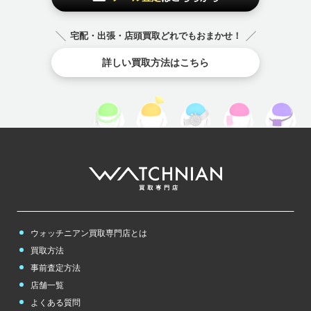
チューダー（チュ
ードル）
チューダー（チュ
ードル）
TUDOR
宅配・出張・店頭買取どれでもおまかせ！
TUDOR
ホ
から始まるブランド
詳しい買取方法はこちら
ボーム＆メルシェ
ボールウォッチ
ポールスミス
BAUME＆MERCI
BALL WATCH
Paul Smith
ER
ボッテガヴェネタ
ホワイトゴールド
ポンテヴェキオ
Bottega Veneta
white gold
Ponte Vecchio
その他
のブランド
ウォッチニアン買取専門店とは
チューダー（チュ
ードル）
買取方法
TUDOR
事前査定方法
店舗一覧
よくある質問