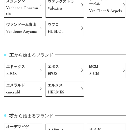
スタンタン
ヴァレクストラ
ーペル
Vacheron Constan
Valextra
Van Cleef & Arpels
tin
ヴァンドーム青山
ウブロ
Vendome Aoyama
HUBLOT
エ
から始まるブランド
エドックス
エポス
MCM
EDOX
EPOS
MCM
エメラルド
エルメス
emerald
HERMES
オ
から始まるブランド
オーデマピゲ
オパール
オメガ