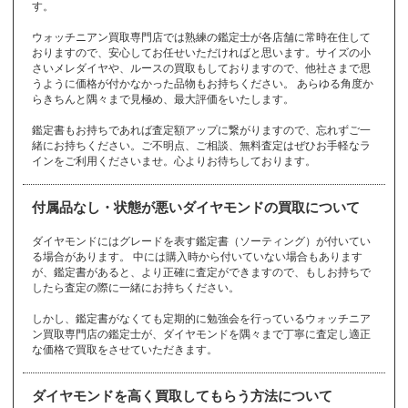
TUDOR
CHANEL
K9
Ruby
CHARRIOL
kate spade
Chaumet
す。
STELLA McCART
Blancpain
Bottega Veneta
Boucheron
チューダー（チュ
gold coin
MIU MIU
pinkgold
gold earrings
MONCLER
platinum
gold necklace
Montblanc
Ponte Vecchio
4℃
リシャールミル
リモワ
チューダー（チュ
シャネル
9金
ルビー
シャリオール
ケイトスペード
ショーメ
ハンティングワー
NEY
Swatch
ミキモト
ミュウミュウ
ードル）
ブランパン
キ
シ
テ
ボッテガヴェネタ
ブシュロン
金貨
ミュウミュウ
ピンクゴールド
ウォッチニアン買取専門店では熟練の鑑定士が各店舗に常時在住して
金のピアス
モンクレール
プラチナ
金ネックレス
モンブラン
ポンテヴェキオ
4℃
Richard Mille
ードル）
から始まるブランド
から始まるブランド
から始まるブランド
RIMOWA
ルド
バレンシアガ
ステラマッカート
スウォッチ
MIKIMOTO
MIU MIU
おりますので、安心してお任せいただければと思います。サイズの小
TUDOR
Chloe
Chopard
Christian Dior
HUNTING WORL
Balenciaga
ニー
さいメレダイヤや、ルースの買取もしておりますので、他社さまで思
Breguet
Breitling
BURBERRY
gold ring
PRADA
ジェラルドジェン
GOYARD
GRAFF
キャッツアイ
ディオール
9金
ティファニー
金貨
デビアス
D
クロエ
ショパール
ディオール
ジェイコブ
シチズン
うように価格が付かなかった品物もお持ちください。 あらゆる角度か
タ
ブレゲ
ブライトリング
バーバリー
金指輪
プラダ
ゴヤール
グラフ
Cats eye
Christian Dior
K9
Tiffany
gold coin
De Beers
らきちんと隅々まで見極め、最大評価をいたします。
JACOB ＆ Co.
CITIZEN
その他
ル
Gérald Genta
から始まるブランド
のブランド
Christian Loubout
モ
から始まるブランド
Chrome Hearts
Chronoswiss
鑑定書もお持ちであれば査定額アップに繋がりますので、忘れずご一
BVLGARI
GRAHAM
GUCCI
in
金ネックレス
天賞堂
金のピアス
金ブレスレット
緒にお持ちください。ご不明点、ご相談、無料査定はぜひお手軽なラ
クロムハーツ
クロノスイス
ジバンシィ
ジミーチュウ
ジャガールクルト
チューダー（チュ
ルシアンベラフィ
ヒ
ブルガリ
から始まるブランド
グラハム
グッチ
ルブタン
gold necklace
TENSHODO
gold earrings
gold bracelet
ルイヴィトン
ルビー
インをご利用くださいませ。心よりお待ちしております。
モーリスラクロア
ードル）
ネ
GIVENCHY
JIMMY CHOO
Jaeger-LeCoultre
モーブッサン
モンクレール
Louis Vuitton
Ruby
MAURICE LACR
TUDOR
lucien pellat-finet
ピアジェ
CITIZEN
ピエールクンツ
COACH
翡翠
coral
MAUBOUSSIN
MONCLER
金指輪
OIX
ジャスティンデイ
付属品なし・状態が悪いダイヤモンドの買取について
Piaget
シチズン
Pierre Kunz
コーチ
jadeite
珊瑚
シャネル
シャリオール
gold ring
ルブタン
ビス
ト
から始まるブランド
CHANEL
CHARRIOL
モンブラン
Christian Loubouti
JUSTIN DAVIS
ダイヤモンドにはグレードを表す鑑定書（ソーティング）が付いてい
ピンクゴールド
CORUM
CVSTOS
Montblanc
る場合があります。 中には購入時から付いていない場合もあります
n
トパーズ
トリーバーチ
pinkgold
コルム
クストス
が、鑑定書があると、より正確に査定ができますので、もしお持ちで
18金
14金
10金
ク
topaz
したら査定の際に一緒にお持ちください。
から始まるブランド
TORY BURCH
K18
K14
K10
しかし、鑑定書がなくても定期的に勉強会を行っているウォッチニア
クストス
グッチ
グラスヒュッテ
その他
ロ
から始まるブランド
のブランド
ン買取専門店の鑑定士が、ダイヤモンドを隅々まで丁寧に査定し適正
ショーメ
ショパール
ジラールペルゴ
フ
から始まるブランド
CVSTOS
GUCCI
GLASHUTTE
な価格で買取をさせていただきます。
Chaumet
Chopard
Girard-Perregaux
その他
のブランド
チューダー（チュ
ローリーロドキン
ロエベ
ロジェデュブイ
フェラガモ
フェンディ
ブシュロン
ードル）
グラハム
グラフ
クロエ
Loree Rodkin
LOEWE
ROGER DUBUIS
ジルサンダー
ジン
真珠
ダイヤモンドを高く買取してもらう方法について
チューダー（チュ
Ferragamo
FENDI
Boucheron
TUDOR
GRAHAM
GRAFF
Chloe