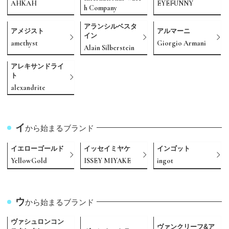
AHKAH
EYEFUNNY
h Company
アランシルベスタ
アメジスト
アルマーニ
イン
amethyst
Giorgio Armani
Alain Silberstein
アレキサンドライ
ト
alexandrite
イ
から始まるブランド
イエローゴールド
イッセイミヤケ
インゴット
YellowGold
ISSEY MIYAKE
ingot
ウ
から始まるブランド
ヴァシュロンコン
ヴァンクリーフ&ア