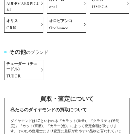
AUDEMARS PIGU
opal
OMEGA
ET
オリス
オロビアンコ
ORIS
Orobianco
その他
のブランド
チューダー（チュ
ードル）
TUDOR
カ
サ
タ
ニ
ハ
マ
ユ
ラ
A
B
C
D
E
F
G
H
I
J
K
L
M
O
P
R
S
T
U
V
W
Y
Z
から始まるブランド
から始まるブランド
から始まるブランド
から始まるブランド
から始まるブランド
から始まるブランド
から始まるブランド
から始まるブランド
から始まるブランド
から始まるブランド
から始まるブランド
から始まるブランド
から始まるブランド
から始まるブランド
から始まるブランド
から始まるブランド
から始まるブランド
から始まるブランド
から始まるブランド
から始まるブランド
から始まるブランド
から始まるブランド
から始まるブランド
から始まるブランド
から始まるブランド
から始まるブランド
から始まるブランド
から始まるブランド
から始まるブランド
から始まるブランド
から始まるブランド
マークジェイコブ
Gérald Genta
Marc Jacobs
Vacheron Constan
Harry Winston
International Watc
Patek Philippe
Samantha Thavas
パテックフィリッ
Alain Silberstein
Van Cleef & Arpel
MAURICE LACROI
カシオ
サファイア
ダイヤモンド
22金
ユリスナルダン
ラドー
Baccarat
cameo
DAMIANI
EDOX
FENDI
JACOB ＆ Co.
K10
LOEWE
OMEGA
RADO
TAG Heuer
ULYSSE NARDIN
white gold
YellowGold
Zenith
カメオ
サマンサタバサ
タグホイヤー
24金
ラルフローレン
Balenciaga
Carrera y Carrera
DANIEL ROTH
emerald
Ferragamo
jadeite
K14
LONGCHAMP
opal
Ralph Lauren
TASAKI
カルティエ
珊瑚
タサキ
20金
ランゲ＆ゾーネ
BALL WATCH
Cartier
De Beers
EPOS
FRANCK MULLER
Jaeger-LeCoultre
K18
Longines
ORIS
Richard Mille
TENSHODO
買取・査定について
バーバリー
ingot
SAINT LAURENT
バカラ
マイケルコース
ISSEY MIYAKE
sapphire
A. Lange & Söhne
Hamilton
PANERAI
AHKAH
Giorgio Armani
MAUBOUSSIN
Girard-Perregaux
HERMES
Paul Smith
ス
tin
h Company
a
プ
s
Valextra
X
ジェラルドジェン
マークジェイコブ
ハリーウィンスト
パテックフィリッ
アランシルベスタ
Casio
sapphire
diamond
K22
ULYSSE NARDIN
RADO
バカラ
カメオ
ダミアーニ
エドックス
フェンディ
ジェイコブ
10金
ロエベ
オメガ
ラドー
タグホイヤー
ユリスナルダン
ホワイトゴールド
イエローゴールド
ゼニス
cameo
Samantha Thavasa
TAG Heuer
K24
Ralph Lauren
バレンシアガ
カレライカレラ
ダニエルロート
エメラルド
フェラガモ
翡翠
14金
ロンシャン
オパール
ラルフローレン
タサキ
Cartier
coral
TASAKI
K20
A. Lange & Söhne
ボールウォッチ
カルティエ
デビアス
エポス
フランクミュラー
ジャガールクルト
18金
ロンジン
オリス
リシャールミル
天賞堂
BURBERRY
インゴット
サンローラン
Baccarat
Michael Kors
イッセイミヤケ
サファイア
ランゲ＆ゾーネ
ハミルトン
パネライ
アーカー
アルマーニ
モーブッサン
ジラールペルゴ
エルメス
ポールスミス
Marc Jacobs
ヴァシュロンコン
IWC
サマンサタバサ
Patek Philippe
ヴァンクリーフ&
ヴァレクストラ
モーリスラクロア
タ
ス
ン
プ
イン
私たちのダイヤモンドの買取について
スタンタン
アーペル
BAUME＆MERCIE
FREDERIQUE CO
JUSTIN DAVIS
lucien pellat-finet
カレライカレラ
サンローラン
ダニエルロート
Casio
diamond
EYEFUNNY
K20
Orobianco
RIMOWA
Tiffany
ダミアーニ
Cats eye
K22
ROGER DUBUIS
topaz
CELINE
K24
Rolex
TORY BURCH
Bell & Ross
Berluti
JIL SANDER
Loree Rodkin
JIMMY CHOO
Louis Vuitton
ハリーウィンスト
alexandrite
HUNTING WORLD
AUDEMARS PIGU
SEIKO
SINN
STAR JEWELRY
GIVENCHY
MCM
pearl
GLASHUTTE
Michael Kors
Piaget
gold bracelet
MIKIMOTO
Pierre Kunz
R
NSTANT
FRED
FURLA
ダイヤモンドは4Cといわれる『カラット(重量)』『クラリティ(透明
パネライ
ハミルトン
ジャスティンデイ
ルシアンベラフィ
HUBLOT
amethyst
Carrera y Carrera
SAINT LAURENT
DANIEL ROTH
カシオ
ダイヤモンド
アイファニー
20金
オロビアンコ
リモワ
ティファニー
DAMIANI
キャッツアイ
22金
ロジェデュブイ
トパーズ
セリーヌ
24金
ロレックス
トリーバーチ
ベル＆ロス
ン
ベルルッティ
ジルサンダー
ローリーロドキン
ジミーチュウ
ルイヴィトン
ET
Vendome Aoyama
度)』『カット(研磨)』『カラー(色)』によって査定金額が決まりま
アレキサンドライ
ハンティングワー
セイコー
その他
ヨ
リ
ジン
スタージュエリー
ジバンシィ
MCM
真珠
グラスヒュッテ
マイケルコース
ピアジェ
金ブレスレット
ミキモト
ピエールクンツ
ボーム＆メルシェ
フレデリックコン
フレッド
フルラ
から始まるブランド
から始まるブランド
のブランド
ビス
ネ
PANERAI
Hamilton
ウブロ
アメジスト
ミ
す。そのため鑑定士により査定に差額が出やすい品物と言われていま
Harry Winston
から始まるブランド
オーデマピゲ
ト
ルド
ヴァンドーム青山
スタント