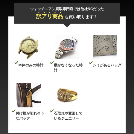
ウォッチニアン買取専門店では他社NGだった
訳
ア
リ
商
品
も買い取ります！
本体のみの時計
動かなくなった時
シミがあるバッグ
計
付け根が切れそう
石取れや変形して
なバッグ
いるジュエリー