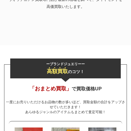
高価買取いたします。
お気軽にご相談ください
0120-954-800
(11:00～20:00年中無休)
24時間受付中！
メール査定はこちらから
ーブランドジュエリーー
高
額
買
取
のコツ！
「おまとめ買取」
で買取価格UP
一度にお売りいただけるお品物の数が多いほど、買取金額の合計をアップさ
せていただきます！
あらゆるジャンルのアイテムもまとめて査定可能！