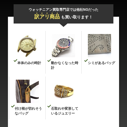
ウォッチニアン買取専門店では他社NGだった
訳
ア
リ
商
品
も買い取ります！
本体のみの時計
動かなくなった時
シミがあるバッグ
計
付け根が切れそう
石取れや変形して
なバッグ
いるジュエリー