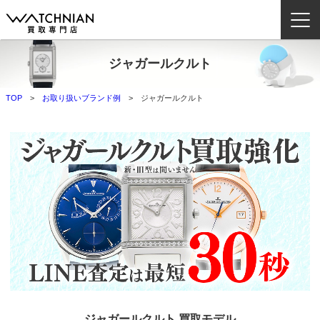
ジャガールクルト
ウォッチニアン買取専門店とは？
TOP
お取り扱いブランド例
ジャガールクルト
ブランドから探す
取扱いカテゴリ
よくある質問
買取方法
査定方法
店舗一覧
お役立ち情報
お問い合わせ
ジャガールクルト 買取モデル