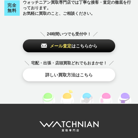
FREDERIQUE CO
コ
ウォッチニアン買取専門店では丁寧な接客・査定の徹底を行
から始まるブランド
完全
NSTANT
っております。
セイコー
ゼニス
セリーヌ
無料
お気軽に買取のこと、ご相談ください。
コーチ
ゴヤール
コルム
SEIKO
Zenith
CELINE
COACH
GOYARD
CORUM
ヘ
から始まるブランド
24時間いつでも受付中！
その他
のブランド
ベル＆ロス
ベルルッティ
メール査定
はこちらから
その他
のブランド
Bell & Ross
Berluti
チューダー（チュ
ードル）
チューダー（チュ
宅配・出張・店頭買取どれでもおまかせ！
ードル）
TUDOR
TUDOR
ホ
詳しい買取方法はこちら
から始まるブランド
ボーム＆メルシェ
ボールウォッチ
ポールスミス
BAUME＆MERCI
BALL WATCH
Paul Smith
ER
ボッテガヴェネタ
ホワイトゴールド
ポンテヴェキオ
Bottega Veneta
white gold
Ponte Vecchio