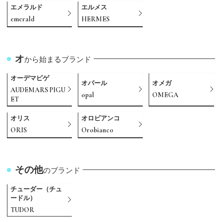
エメラルド
エルメス
emerald
HERMES
オ
から始まるブランド
オーデマピゲ
オパール
オメガ
AUDEMARS PIGU
opal
OMEGA
ET
オリス
オロビアンコ
ORIS
Orobianco
その他
のブランド
チューダー（チュ
ードル）
TUDOR