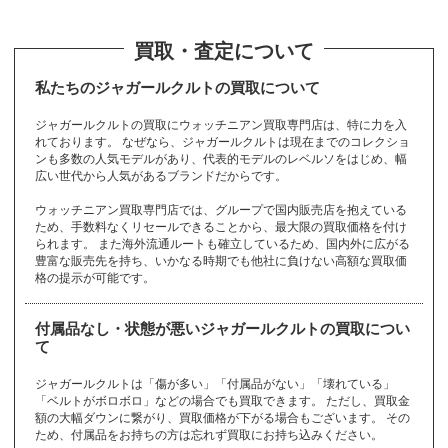
カ
サ
タ
ニ
ハ
マ
ユ
ラ
A
B
C
D
E
F
G
H
I
J
K
L
M
O
P
R
S
T
U
V
W
Y
Z
から始まるブランド
から始まるブランド
から始まるブランド
から始まるブランド
から始まるブランド
から始まるブランド
から始まるブランド
から始まるブランド
から始まるブランド
から始まるブランド
から始まるブランド
から始まるブランド
から始まるブランド
から始まるブランド
から始まるブランド
から始まるブランド
から始まるブランド
から始まるブランド
から始まるブランド
から始まるブランド
から始まるブランド
から始まるブランド
から始まるブランド
から始まるブランド
から始まるブランド
から始まるブランド
から始まるブランド
から始まるブランド
から始まるブランド
から始まるブランド
から始まるブランド
マークジェイコブ
Gérald Genta
Marc Jacobs
Vacheron Constan
Harry Winston
International Watc
Patek Philippe
Samantha Thavas
パテックフィリッ
Alain Silberstein
Van Cleef & Arpel
MAURICE LACROI
カシオ
サファイア
ダイヤモンド
22金
ユリスナルダン
ラドー
Baccarat
cameo
DAMIANI
EDOX
FENDI
JACOB ＆ Co.
K10
LOEWE
OMEGA
RADO
TAG Heuer
ULYSSE NARDIN
white gold
YellowGold
Zenith
カメオ
サマンサタバサ
タグホイヤー
24金
ラルフローレン
Balenciaga
Carrera y Carrera
DANIEL ROTH
emerald
Ferragamo
jadeite
K14
LONGCHAMP
opal
Ralph Lauren
TASAKI
カルティエ
珊瑚
タサキ
20金
ランゲ＆ゾーネ
BALL WATCH
Cartier
De Beers
EPOS
FRANCK MULLER
Jaeger-LeCoultre
K18
Longines
ORIS
Richard Mille
TENSHODO
買取・査定について
バーバリー
ingot
SAINT LAURENT
バカラ
マイケルコース
ISSEY MIYAKE
sapphire
A. Lange & Söhne
Hamilton
PANERAI
AHKAH
Giorgio Armani
MAUBOUSSIN
Girard-Perregaux
HERMES
Paul Smith
ス
tin
h Company
a
プ
s
Valextra
X
ジェラルドジェン
マークジェイコブ
ハリーウィンスト
パテックフィリッ
アランシルベスタ
Casio
sapphire
diamond
K22
ULYSSE NARDIN
RADO
バカラ
カメオ
ダミアーニ
エドックス
フェンディ
ジェイコブ
10金
ロエベ
オメガ
ラドー
タグホイヤー
ユリスナルダン
ホワイトゴールド
イエローゴールド
ゼニス
cameo
Samantha Thavasa
TAG Heuer
K24
Ralph Lauren
バレンシアガ
カレライカレラ
ダニエルロート
エメラルド
フェラガモ
翡翠
14金
ロンシャン
オパール
ラルフローレン
タサキ
Cartier
coral
TASAKI
K20
A. Lange & Söhne
ボールウォッチ
カルティエ
デビアス
エポス
フランクミュラー
ジャガールクルト
18金
ロンジン
オリス
リシャールミル
天賞堂
BURBERRY
インゴット
サンローラン
Baccarat
Michael Kors
イッセイミヤケ
サファイア
ランゲ＆ゾーネ
ハミルトン
パネライ
アーカー
アルマーニ
モーブッサン
ジラールペルゴ
エルメス
ポールスミス
Marc Jacobs
ヴァシュロンコン
IWC
サマンサタバサ
Patek Philippe
ヴァンクリーフ&
ヴァレクストラ
モーリスラクロア
タ
ス
ン
プ
イン
私たちのジャガールクルトの買取について
スタンタン
アーペル
BAUME＆MERCIE
FREDERIQUE CO
JUSTIN DAVIS
lucien pellat-finet
カレライカレラ
サンローラン
ダニエルロート
Casio
diamond
EYEFUNNY
K20
Orobianco
RIMOWA
Tiffany
ダミアーニ
Cats eye
K22
ROGER DUBUIS
topaz
CELINE
K24
Rolex
TORY BURCH
Bell & Ross
Berluti
JIL SANDER
Loree Rodkin
JIMMY CHOO
Louis Vuitton
ハリーウィンスト
alexandrite
HUNTING WORLD
AUDEMARS PIGU
SEIKO
SINN
STAR JEWELRY
GIVENCHY
MCM
pearl
GLASHUTTE
Michael Kors
Piaget
gold bracelet
MIKIMOTO
Pierre Kunz
R
NSTANT
FRED
FURLA
ジャガールクルトの買取にウォッチニアン買取専門店は、特に力を入
パネライ
ハミルトン
ジャスティンデイ
ルシアンベラフィ
HUBLOT
amethyst
Carrera y Carrera
SAINT LAURENT
DANIEL ROTH
カシオ
ダイヤモンド
アイファニー
20金
オロビアンコ
リモワ
ティファニー
DAMIANI
キャッツアイ
22金
ロジェデュブイ
トパーズ
セリーヌ
24金
ロレックス
トリーバーチ
ベル＆ロス
ン
ベルルッティ
ジルサンダー
ローリーロドキン
ジミーチュウ
ルイヴィトン
ET
Vendome Aoyama
れております。 なぜなら、ジャガールクルトは現在までのコレクショ
アレキサンドライ
ハンティングワー
セイコー
その他
ヨ
リ
ジン
スタージュエリー
ジバンシィ
MCM
真珠
グラスヒュッテ
マイケルコース
ピアジェ
金ブレスレット
ミキモト
ピエールクンツ
ボーム＆メルシェ
フレデリックコン
フレッド
フルラ
から始まるブランド
から始まるブランド
のブランド
ビス
ネ
PANERAI
Hamilton
ウブロ
アメジスト
ミ
ンも多数の人気モデルがあり、代表的モデルのレベルソをはじめ、幅
Harry Winston
から始まるブランド
オーデマピゲ
ト
ルド
ヴァンドーム青山
スタント
TUDOR
CHANEL
K9
Ruby
CHARRIOL
kate spade
Chaumet
広い世代から人気があるブランドだからです。
STELLA McCART
Blancpain
Bottega Veneta
Boucheron
チューダー（チュ
gold coin
MIU MIU
pinkgold
gold earrings
MONCLER
platinum
gold necklace
Montblanc
Ponte Vecchio
4℃
リシャールミル
リモワ
チューダー（チュ
シャネル
9金
ルビー
シャリオール
ケイトスペード
ショーメ
ハンティングワー
NEY
Swatch
ミキモト
ミュウミュウ
ードル）
ブランパン
キ
シ
テ
ボッテガヴェネタ
ブシュロン
金貨
ミュウミュウ
ピンクゴールド
ウォッチニアン買取専門店では、グループで国内販売店を抱えている
金のピアス
モンクレール
プラチナ
金ネックレス
モンブラン
ポンテヴェキオ
4℃
Richard Mille
ードル）
から始まるブランド
から始まるブランド
から始まるブランド
RIMOWA
ルド
バレンシアガ
ステラマッカート
スウォッチ
MIKIMOTO
MIU MIU
ため、手数料なくリセールできることから、最大限の買取価格を付け
TUDOR
Chloe
Chopard
Christian Dior
HUNTING WORL
Balenciaga
ニー
られます。 また海外流通ルートも確立しているため、国内外に広がる
Breguet
Breitling
BURBERRY
gold ring
PRADA
ジェラルドジェン
GOYARD
GRAFF
キャッツアイ
ディオール
9金
ティファニー
金貨
デビアス
D
クロエ
ショパール
ディオール
ジェイコブ
シチズン
豊富な販売先を持ち、いかなる時期でも他社に負けない高額な買取価
タ
ブレゲ
ブライトリング
バーバリー
金指輪
プラダ
ゴヤール
グラフ
Cats eye
Christian Dior
K9
Tiffany
gold coin
De Beers
格の提示が可能です。
JACOB ＆ Co.
CITIZEN
その他
ル
Gérald Genta
から始まるブランド
のブランド
Christian Loubout
モ
から始まるブランド
Chrome Hearts
Chronoswiss
BVLGARI
GRAHAM
GUCCI
in
金ネックレス
天賞堂
金のピアス
金ブレスレット
付属品なし・状態が悪いジャガールクルトの買取につい
クロムハーツ
クロノスイス
ジバンシィ
ジミーチュウ
ジャガールクルト
チューダー（チュ
ルシアンベラフィ
ヒ
ブルガリ
から始まるブランド
グラハム
グッチ
ルブタン
gold necklace
TENSHODO
gold earrings
gold bracelet
ルイヴィトン
ルビー
て
モーリスラクロア
ードル）
ネ
GIVENCHY
JIMMY CHOO
Jaeger-LeCoultre
モーブッサン
モンクレール
Louis Vuitton
Ruby
MAURICE LACR
TUDOR
lucien pellat-finet
ピアジェ
CITIZEN
ピエールクンツ
COACH
翡翠
coral
MAUBOUSSIN
MONCLER
金指輪
ジャガールクルトは「傷が多い」「付属品がない」「壊れている」
OIX
ジャスティンデイ
Piaget
シチズン
「ベルトがボロボロ」などの場合でも買取できます。 ただし、買取金
Pierre Kunz
コーチ
jadeite
珊瑚
シャネル
シャリオール
gold ring
ルブタン
ビス
ト
額の大幅ダウンに繋がり、買取価格が下がる場合もございます。 その
から始まるブランド
CHANEL
CHARRIOL
モンブラン
Christian Loubouti
JUSTIN DAVIS
ため、付属品をお持ちの方は忘れず買取にお持ち込みください。
ピンクゴールド
CORUM
CVSTOS