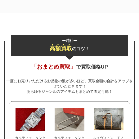
ー時計ー
高
額
買
取
のコツ！
「おまとめ買取」
で買取価格UP
一度にお売りいただけるお品物の数が多いほど、買取金額の合計をアップさ
せていただきます！
あらゆるジャンルのアイテムもまとめて査定可能！
カルティエ タンク
カルティエ タンク
ルイヴィトン モノ