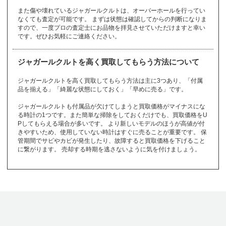
Montblanc
n
トパーズ
トリーバーチ
pinkgold
コルム
クストス
また傷や壊れているジャガールクルトは、オーバーホールを行ってい
18金
14金
10金
ク
topaz
から始まるブランド
TORY BURCH
なくても査定が可能です。 まずは状態は確認してからの判断になりま
K18
K14
K10
すので、一度プロの査定士にお品物を拝見させていただけますと幸い
です。ぜひお気軽にご連絡ください。
クストス
グッチ
グラスヒュッテ
その他
ロ
から始まるブランド
のブランド
ショーメ
ショパール
ジラールペルゴ
フ
から始まるブランド
CVSTOS
GUCCI
GLASHUTTE
Chaumet
Chopard
Girard-Perregaux
その他
のブランド
ジャガールクルトを高く買取してもらう方法について
チューダー（チュ
ローリーロドキン
ロエベ
ロジェデュブイ
フェラガモ
フェンディ
ブシュロン
ードル）
グラハム
グラフ
クロエ
Loree Rodkin
LOEWE
ROGER DUBUIS
ジルサンダー
ジン
真珠
チューダー（チュ
ジャガールクルトを高く買取してもらう方法は主に3つあり、「付属
Ferragamo
FENDI
Boucheron
TUDOR
GRAHAM
GRAFF
Chloe
ードル）
JIL SANDER
SINN
pearl
品を揃える」「綺麗な状態にしておく」「早めに売る」です。
ロレックス
ロンシャン
ロンジン
TUDOR
ブライトリング
プラダ
プラチナ
クロノスイス
クロムハーツ
Rolex
ジャガールクルトも付属品が欠けてしまうと買取価格がマイナスにな
LONGCHAMP
Longines
Breitling
PRADA
platinum
る時計の1つです。また簡単な掃除をしておくだけでも、買取価格をU
Chronoswiss
Chrome Hearts
Pしてもらえる場合が多いです。 より新しいモデルのほうが高値が付
ス
から始まるブランド
きやすいため、使用していない時計はすぐに売ることが重要です。 保
フランクミュラー
ブランパン
ブルガリ
管期間でサビやカビが発生したり、故障すると買取価格を下げること
FRANCK MULLE
その他
のブランド
に繋がります。 売却する時期を逃さないように気を付けましょう。
ステラマッカート
Blancpain
BVLGARI
R
ケ
から始まるブランド
ニー
スウォッチ
スタージュエリー
チューダー（チュ
STELLA McCART
Swatch
STAR JEWELRY
フルラ
ブレゲ
フレッド
ードル）
ケイトスペード
NEY
FURLA
Breguet
FRED
TUDOR
kate spade
フレデリックコン
スタント
セ
から始まるブランド