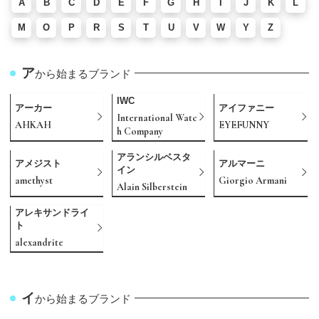
A
B
C
D
E
F
G
H
I
J
K
L
M
O
P
R
S
T
U
V
W
Y
Z
ア
から始まるブランド
IWC
アーカー
アイファニー
International Watc
AHKAH
EYEFUNNY
h Company
アランシルベスタ
アメジスト
アルマーニ
イン
amethyst
Giorgio Armani
Alain Silberstein
アレキサンドライ
ト
alexandrite
イ
から始まるブランド