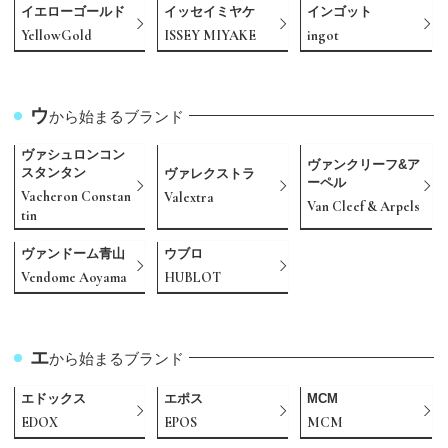
イエローゴールド
イッセイミヤケ
インゴット
YellowGold
ISSEY MIYAKE
ingot
ウ
から始まるブランド
ヴァシュロンコン
ヴァンクリーフ&ア
スタンタン
ヴァレクストラ
ーペル
Vacheron Constan
Valextra
Van Cleef & Arpels
tin
ヴァンドーム青山
ウブロ
Vendome Aoyama
HUBLOT
エ
から始まるブランド
エドックス
エポス
MCM
EDOX
EPOS
MCM