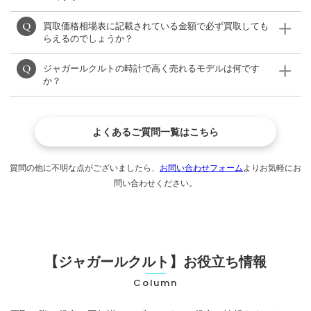
買取価格相場表に記載されている金額で必ず買取しても
ジャガールクルトの買取相場表をご確認ください。
らえるのでしょうか？
※(買取相場表がない場合)モデルによって買取価格が異な
ジャガールクルトの時計で高く売れるモデルは何です
りますので、LINE、メール、フリーダイヤルからご相談
相場が日々変動するため、必ず掲載している金額で買取
か？
ください。
が出来るわけではありませんが、できる限り高く買い取
りいたします。
レベルソやマスターシリーズが高額買取を期待できま
よくあるご質問一覧はこちら
す。
質問の他に不明な点がございましたら、
お問い合わせフォーム
よりお気軽にお
問い合わせください。
【ジャガールクルト】お役立ち情報
Column