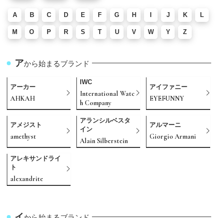
A
B
C
D
E
F
G
H
I
J
K
L
M
O
P
R
S
T
U
V
W
Y
Z
ア
から始まるブランド
IWC
アーカー
アイファニー
International Watc
AHKAH
EYEFUNNY
h Company
アランシルベスタ
アメジスト
アルマーニ
イン
amethyst
Giorgio Armani
Alain Silberstein
アレキサンドライ
ト
alexandrite
イ
から始まるブランド