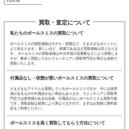
TUDOR
カ
サ
タ
ニ
ハ
マ
ユ
ラ
A
B
C
D
E
F
G
H
I
J
K
L
M
O
P
R
S
T
U
V
W
Y
Z
から始まるブランド
から始まるブランド
から始まるブランド
から始まるブランド
から始まるブランド
から始まるブランド
から始まるブランド
から始まるブランド
から始まるブランド
から始まるブランド
から始まるブランド
から始まるブランド
から始まるブランド
から始まるブランド
から始まるブランド
から始まるブランド
から始まるブランド
から始まるブランド
から始まるブランド
から始まるブランド
から始まるブランド
から始まるブランド
から始まるブランド
から始まるブランド
から始まるブランド
から始まるブランド
から始まるブランド
から始まるブランド
から始まるブランド
から始まるブランド
から始まるブランド
マークジェイコブ
Gérald Genta
Marc Jacobs
Vacheron Constan
Harry Winston
International Watc
Patek Philippe
Samantha Thavas
パテックフィリッ
Alain Silberstein
Van Cleef & Arpel
MAURICE LACROI
カシオ
サファイア
ダイヤモンド
22金
ユリスナルダン
ラドー
Baccarat
cameo
DAMIANI
EDOX
FENDI
JACOB ＆ Co.
K10
LOEWE
OMEGA
RADO
TAG Heuer
ULYSSE NARDIN
white gold
YellowGold
Zenith
カメオ
サマンサタバサ
タグホイヤー
24金
ラルフローレン
Balenciaga
Carrera y Carrera
DANIEL ROTH
emerald
Ferragamo
jadeite
K14
LONGCHAMP
opal
Ralph Lauren
TASAKI
カルティエ
珊瑚
タサキ
20金
ランゲ＆ゾーネ
BALL WATCH
Cartier
De Beers
EPOS
FRANCK MULLER
Jaeger-LeCoultre
K18
Longines
ORIS
Richard Mille
TENSHODO
買取・査定について
バーバリー
ingot
SAINT LAURENT
バカラ
マイケルコース
ISSEY MIYAKE
sapphire
A. Lange & Söhne
Hamilton
PANERAI
AHKAH
Giorgio Armani
MAUBOUSSIN
Girard-Perregaux
HERMES
Paul Smith
ス
tin
h Company
a
プ
s
Valextra
X
ジェラルドジェン
マークジェイコブ
ハリーウィンスト
パテックフィリッ
アランシルベスタ
Casio
sapphire
diamond
K22
ULYSSE NARDIN
RADO
バカラ
カメオ
ダミアーニ
エドックス
フェンディ
ジェイコブ
10金
ロエベ
オメガ
ラドー
タグホイヤー
ユリスナルダン
ホワイトゴールド
イエローゴールド
ゼニス
cameo
Samantha Thavasa
TAG Heuer
K24
Ralph Lauren
バレンシアガ
カレライカレラ
ダニエルロート
エメラルド
フェラガモ
翡翠
14金
ロンシャン
オパール
ラルフローレン
タサキ
Cartier
coral
TASAKI
K20
A. Lange & Söhne
ボールウォッチ
カルティエ
デビアス
エポス
フランクミュラー
ジャガールクルト
18金
ロンジン
オリス
リシャールミル
天賞堂
BURBERRY
インゴット
サンローラン
Baccarat
Michael Kors
イッセイミヤケ
サファイア
ランゲ＆ゾーネ
ハミルトン
パネライ
アーカー
アルマーニ
モーブッサン
ジラールペルゴ
エルメス
ポールスミス
Marc Jacobs
ヴァシュロンコン
IWC
サマンサタバサ
Patek Philippe
ヴァンクリーフ&
ヴァレクストラ
モーリスラクロア
タ
ス
ン
プ
イン
私たちのポールスミスの買取について
スタンタン
アーペル
BAUME＆MERCIE
FREDERIQUE CO
JUSTIN DAVIS
lucien pellat-finet
カレライカレラ
サンローラン
ダニエルロート
Casio
diamond
EYEFUNNY
K20
Orobianco
RIMOWA
Tiffany
ダミアーニ
Cats eye
K22
ROGER DUBUIS
topaz
CELINE
K24
Rolex
TORY BURCH
Bell & Ross
Berluti
JIL SANDER
Loree Rodkin
JIMMY CHOO
Louis Vuitton
ハリーウィンスト
alexandrite
HUNTING WORLD
AUDEMARS PIGU
SEIKO
SINN
STAR JEWELRY
GIVENCHY
MCM
pearl
GLASHUTTE
Michael Kors
Piaget
gold bracelet
MIKIMOTO
Pierre Kunz
R
NSTANT
FRED
FURLA
ポールスミスの買取価格はモデル・状態など、さまざまなポイントに
パネライ
ハミルトン
ジャスティンデイ
ルシアンベラフィ
HUBLOT
amethyst
Carrera y Carrera
SAINT LAURENT
DANIEL ROTH
カシオ
ダイヤモンド
アイファニー
20金
オロビアンコ
リモワ
ティファニー
DAMIANI
キャッツアイ
22金
ロジェデュブイ
トパーズ
セリーヌ
24金
ロレックス
トリーバーチ
ベル＆ロス
ン
ベルルッティ
ジルサンダー
ローリーロドキン
ジミーチュウ
ルイヴィトン
ET
Vendome Aoyama
より決まります。 新しいほど、綺麗であるほど買取価格は高くなりま
アレキサンドライ
ハンティングワー
セイコー
その他
ヨ
リ
ジン
スタージュエリー
ジバンシィ
MCM
真珠
グラスヒュッテ
マイケルコース
ピアジェ
金ブレスレット
ミキモト
ピエールクンツ
ボーム＆メルシェ
フレデリックコン
フレッド
フルラ
から始まるブランド
から始まるブランド
のブランド
ビス
ネ
PANERAI
Hamilton
ウブロ
アメジスト
ミ
す。 ポールスミスの買取相場は中古市場の流通数などにより変動しま
Harry Winston
から始まるブランド
オーデマピゲ
ト
ルド
ヴァンドーム青山
スタント
TUDOR
CHANEL
K9
Ruby
CHARRIOL
kate spade
Chaumet
すが、数多く買取してきたウォッチニアン買取専門店が適正な金額で
STELLA McCART
Blancpain
Bottega Veneta
Boucheron
チューダー（チュ
gold coin
MIU MIU
pinkgold
gold earrings
MONCLER
platinum
gold necklace
Montblanc
Ponte Vecchio
4℃
リシャールミル
リモワ
チューダー（チュ
買取いたします。
シャネル
9金
ルビー
シャリオール
ケイトスペード
ショーメ
ハンティングワー
NEY
Swatch
ミキモト
ミュウミュウ
ードル）
ブランパン
キ
シ
テ
ボッテガヴェネタ
ブシュロン
金貨
ミュウミュウ
ピンクゴールド
金のピアス
モンクレール
プラチナ
金ネックレス
モンブラン
ポンテヴェキオ
4℃
Richard Mille
ードル）
から始まるブランド
から始まるブランド
から始まるブランド
RIMOWA
ルド
バレンシアガ
ステラマッカート
スウォッチ
MIKIMOTO
MIU MIU
TUDOR
Chloe
Chopard
Christian Dior
HUNTING WORL
Balenciaga
付属品なし・状態が悪いポールスミスの買取について
ニー
Breguet
Breitling
BURBERRY
gold ring
PRADA
ジェラルドジェン
GOYARD
GRAFF
キャッツアイ
ディオール
9金
ティファニー
金貨
デビアス
D
クロエ
ショパール
ディオール
ジェイコブ
シチズン
タ
ブレゲ
ブライトリング
バーバリー
金指輪
プラダ
ゴヤール
グラフ
Cats eye
Christian Dior
K9
Tiffany
gold coin
De Beers
さまざまなアイテムを展開しているポールスミスですが、中には使用
JACOB ＆ Co.
CITIZEN
その他
ル
Gérald Genta
から始まるブランド
のブランド
Christian Loubout
感があるものや付属品がない商品もあります。ウォッチニアン買取専
モ
から始まるブランド
Chrome Hearts
Chronoswiss
BVLGARI
GRAHAM
門店では使用感があるお品物、付属品がないポールスミスも買取可能
GUCCI
in
金ネックレス
天賞堂
金のピアス
金ブレスレット
クロムハーツ
クロノスイス
ジバンシィ
ジミーチュウ
ジャガールクルト
チューダー（チュ
です。買取金額は状態により異なりますので、まずはお気軽に無料査
ルシアンベラフィ
ヒ
ブルガリ
から始まるブランド
グラハム
グッチ
ルブタン
gold necklace
TENSHODO
gold earrings
gold bracelet
ルイヴィトン
ルビー
モーリスラクロア
定をご利用ください。
ードル）
ネ
GIVENCHY
JIMMY CHOO
Jaeger-LeCoultre
モーブッサン
モンクレール
Louis Vuitton
Ruby
MAURICE LACR
TUDOR
lucien pellat-finet
ピアジェ
CITIZEN
ピエールクンツ
COACH
翡翠
coral
MAUBOUSSIN
MONCLER
金指輪
OIX
ジャスティンデイ
ポールスミスを高く買取してもらう方法について
Piaget
シチズン
Pierre Kunz
コーチ
jadeite
珊瑚
シャネル
シャリオール
gold ring
ルブタン
ビス