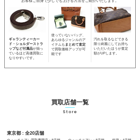
お客様ご自身で少しでも上げる方法をご紹介いたします。
使っていないバッグ、
ギャランティーカー
汚れを取るなどできる
あらゆるジャンルのア
ド・ショルダーストラ
限り綺麗にしてお持ち
イテムも
まとめて査定
ップなど付属品
が揃っ
いただいたほうが査定
で買取価格アップが可
ているほど高価買取に
額がUPします。
能です
なりやすいです。
買取店舗一覧
Store
東京都 : 全20店舗