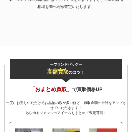
相場を調べ高額査定いたします。
お気軽にご相談ください
0120-954-800
(11:00～20:00年中無休)
24時間受付中！
メール査定はこちらから
ーブランドバッグー
高
額
買
取
のコツ！
「おまとめ買取」
で買取価格UP
一度にお売りいただけるお品物の数が多いほど、買取金額の合計をアップさ
せていただきます！
あらゆるジャンルのアイテムもまとめて査定可能！