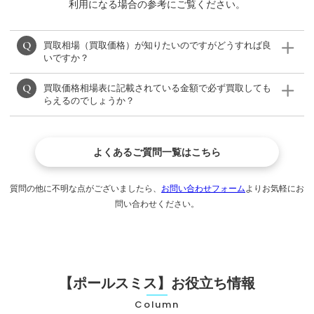
利用になる場合の参考にご覧ください。
買取相場（買取価格）が知りたいのですがどうすれば良
いですか？
買取価格相場表に記載されている金額で必ず買取しても
ポールスミスの買取相場表をご確認ください。
らえるのでしょうか？
※(買取相場表がない場合)モデルによって買取価格が異な
りますので、LINE、メール、フリーダイヤルからご相談
相場が日々変動するため、必ず掲載している金額で買取
ください。
よくあるご質問一覧はこちら
が出来るわけではありませんが、できる限り高く買い取
りいたします。
質問の他に不明な点がございましたら、
お問い合わせフォーム
よりお気軽にお
問い合わせください。
【ポールスミス】お役立ち情報
Column