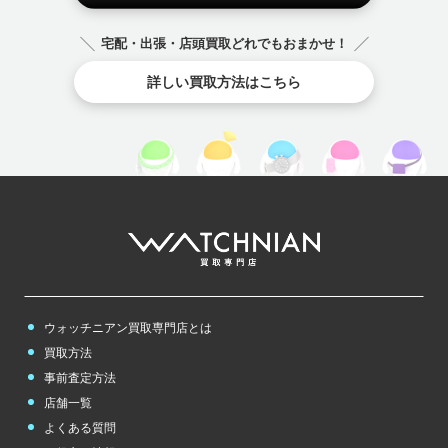
スタント
セ
から始まるブランド
FREDERIQUE CO
コ
から始まるブランド
宅配・出張・店頭買取どれでもおまかせ！
NSTANT
セイコー
ゼニス
セリーヌ
コーチ
ゴヤール
コルム
SEIKO
Zenith
CELINE
詳しい買取方法はこちら
COACH
GOYARD
CORUM
ヘ
から始まるブランド
その他
のブランド
ベル＆ロス
ベルルッティ
その他
のブランド
Bell & Ross
Berluti
チューダー（チュ
ードル）
チューダー（チュ
ードル）
TUDOR
TUDOR
ホ
から始まるブランド
ボーム＆メルシェ
ボールウォッチ
ポールスミス
ウォッチニアン買取専門店とは
BAUME＆MERCI
BALL WATCH
Paul Smith
ER
買取方法
事前査定方法
ボッテガヴェネタ
ホワイトゴールド
ポンテヴェキオ
店舗一覧
Bottega Veneta
white gold
Ponte Vecchio
よくある質問