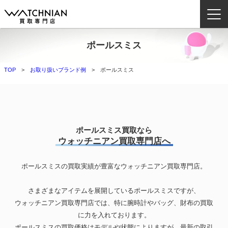
ポールスミス
ウォッチニアン買取専門店とは？
TOP
お取り扱いブランド例
ポールスミス
ブランドから探す
取扱いカテゴリ
よくある質問
ポールスミス買取なら
ウォッチニアン買取専門店へ
買取方法
ポールスミスの買取実績が豊富なウォッチニアン買取専門店。
査定方法
店舗一覧
さまざまなアイテムを展開しているポールスミスですが、
お役立ち情報
ウォッチニアン買取専門店では、特に腕時計やバッグ、財布の買取
に力を入れております。
お問い合わせ
ポールスミスの買取価格はモデルや状態によりますが、最新の取引