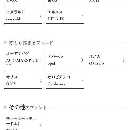
EDOX
EPOS
MCM
エメラルド
エルメス
emerald
HERMES
オ
から始まるブランド
オーデマピゲ
オパール
オメガ
AUDEMARS PIGU
opal
OMEGA
ET
オリス
オロビアンコ
ORIS
Orobianco
その他
のブランド
チューダー（チュ
ードル）