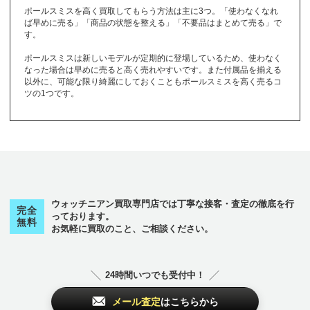
ト
から始まるブランド
CHANEL
CHARRIOL
モンブラン
Christian Loubouti
JUSTIN DAVIS
ポールスミスを高く買取してもらう方法は主に3つ。「使わなくなれ
ピンクゴールド
CORUM
CVSTOS
Montblanc
n
ば早めに売る」「商品の状態を整える」「不要品はまとめて売る」で
トパーズ
トリーバーチ
pinkgold
コルム
クストス
す。
18金
14金
10金
ク
topaz
から始まるブランド
TORY BURCH
K18
K14
K10
ポールスミスは新しいモデルが定期的に登場しているため、使わなく
なった場合は早めに売ると高く売れやすいです。また付属品を揃える
クストス
グッチ
グラスヒュッテ
その他
ロ
から始まるブランド
のブランド
ショーメ
ショパール
ジラールペルゴ
以外に、可能な限り綺麗にしておくこともポールスミスを高く売るコ
フ
から始まるブランド
CVSTOS
GUCCI
GLASHUTTE
ツの1つです。
Chaumet
Chopard
Girard-Perregaux
その他
のブランド
チューダー（チュ
ローリーロドキン
ロエベ
ロジェデュブイ
フェラガモ
フェンディ
ブシュロン
ードル）
グラハム
グラフ
クロエ
Loree Rodkin
LOEWE
ROGER DUBUIS
ジルサンダー
ジン
真珠
チューダー（チュ
Ferragamo
FENDI
Boucheron
TUDOR
GRAHAM
GRAFF
Chloe
ードル）
JIL SANDER
SINN
pearl
ロレックス
ロンシャン
ロンジン
TUDOR
ブライトリング
プラダ
プラチナ
クロノスイス
クロムハーツ
Rolex
LONGCHAMP
Longines
Breitling
PRADA
platinum
Chronoswiss
Chrome Hearts
ス
から始まるブランド
フランクミュラー
ウォッチニアン買取専門店では丁寧な接客・査定の徹底を行
ブランパン
ブルガリ
完全
っております。
FRANCK MULLE
その他
のブランド
無料
ステラマッカート
Blancpain
BVLGARI
お気軽に買取のこと、ご相談ください。
R
ケ
から始まるブランド
ニー
スウォッチ
スタージュエリー
チューダー（チュ
STELLA McCART
Swatch
STAR JEWELRY
フルラ
ブレゲ
フレッド
ードル）
ケイトスペード
NEY
FURLA
Breguet
FRED
24時間いつでも受付中！
TUDOR
kate spade
メール査定
はこちらから
フレデリックコン