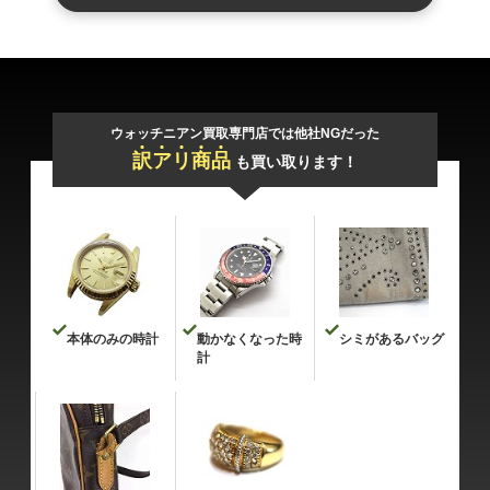
ウォッチニアン買取専門店では他社NGだった
訳
ア
リ
商
品
も買い取ります！
本体のみの時計
動かなくなった時
シミがあるバッグ
計