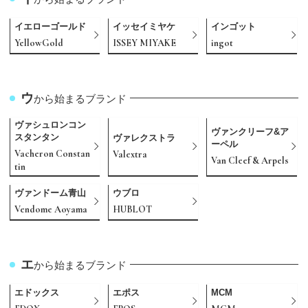
イエローゴールド
イッセイミヤケ
インゴット
YellowGold
ISSEY MIYAKE
ingot
ウ
から始まるブランド
ヴァシュロンコン
ヴァンクリーフ&ア
スタンタン
ヴァレクストラ
ーペル
Vacheron Constan
Valextra
Van Cleef & Arpels
tin
ヴァンドーム青山
ウブロ
Vendome Aoyama
HUBLOT
エ
から始まるブランド
エドックス
エポス
MCM