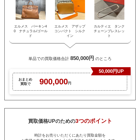
エルメス バーキン4
エルメス アザップ
カルティエ タンク
0 ナチュラル/ゴール
コンパクト シルク
チェーンブレスレッ
ド
イン
ト
850,000円
単品での買取価格合計
のところ
50,000円UP
900,000
おまとめ
円
買取で
3つのポイント
買取価格UPのための
時計をお売りいただくにあたり買取金額を