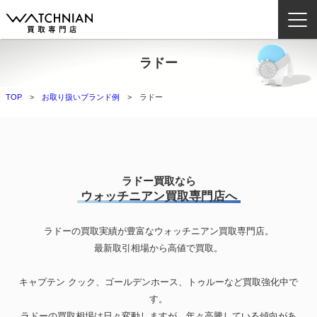
ラドー
ウォッチニアン買取専門店とは？
TOP
お取り扱いブランド例
ラドー
ブランドから探す
取扱いカテゴリ
よくある質問
ラドー買取なら
ウォッチニアン買取専門店へ
買取方法
ラドーの買取実績が豊富なウォッチニアン買取専門店。
査定方法
最新取引相場から高値で買取。
店舗一覧
お役立ち情報
キャプテン クック、ゴールデンホース、トゥルーなど買取強化中で
す。
お問い合わせ
ラドーの買取相場は日々変動しますが、年々高騰している傾向があ