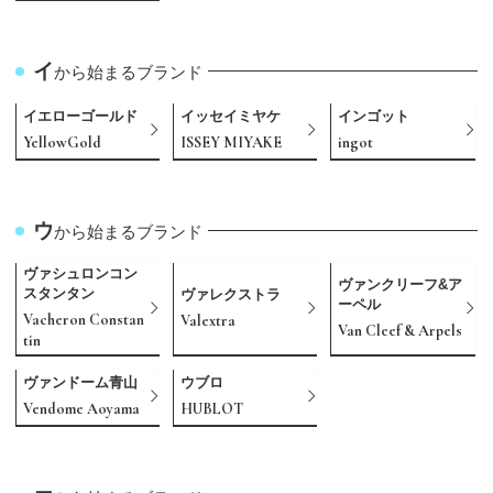
イ
から始まるブランド
イエローゴールド
イッセイミヤケ
インゴット
YellowGold
ISSEY MIYAKE
ingot
ウ
から始まるブランド
ヴァシュロンコン
ヴァンクリーフ&ア
スタンタン
ヴァレクストラ
ーペル
Vacheron Constan
Valextra
Van Cleef & Arpels
tin
ヴァンドーム青山
ウブロ
Vendome Aoyama
HUBLOT