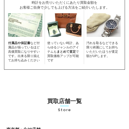
時計をお売りいただくにあたり買取金額を
お客様ご自身で少しでも上げる方法をご紹介いたします。
付属品や保証書
など付
使っていない時計、あ
汚れを取るなどできる
属品が揃っているほど
らゆるジャンルのアイ
限り綺麗にしてお持ち
高価買取になりやすい
テムも
まとめて査定
で
いただいたほうが査定
です。出来る限り揃え
買取価格アップが可能
額がUPします。
てお持ち込みください
です
買取店舗一覧
Store