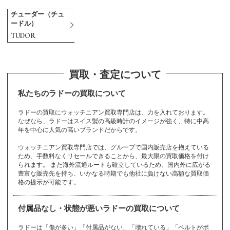
チューダー（チュ
ードル）
TUDOR
カ
サ
タ
ニ
ハ
マ
ユ
ラ
A
B
C
D
E
F
G
H
I
J
K
L
M
O
P
R
S
T
U
V
W
Y
Z
から始まるブランド
から始まるブランド
から始まるブランド
から始まるブランド
から始まるブランド
から始まるブランド
から始まるブランド
から始まるブランド
から始まるブランド
から始まるブランド
から始まるブランド
から始まるブランド
から始まるブランド
から始まるブランド
から始まるブランド
から始まるブランド
から始まるブランド
から始まるブランド
から始まるブランド
から始まるブランド
から始まるブランド
から始まるブランド
から始まるブランド
から始まるブランド
から始まるブランド
から始まるブランド
から始まるブランド
から始まるブランド
から始まるブランド
から始まるブランド
から始まるブランド
マークジェイコブ
Gérald Genta
Marc Jacobs
Vacheron Constan
Harry Winston
International Watc
Patek Philippe
Samantha Thavas
パテックフィリッ
Alain Silberstein
Van Cleef & Arpel
MAURICE LACROI
カシオ
サファイア
ダイヤモンド
22金
ユリスナルダン
ラドー
Baccarat
cameo
DAMIANI
EDOX
FENDI
JACOB ＆ Co.
K10
LOEWE
OMEGA
RADO
TAG Heuer
ULYSSE NARDIN
white gold
YellowGold
Zenith
カメオ
サマンサタバサ
タグホイヤー
24金
ラルフローレン
Balenciaga
Carrera y Carrera
DANIEL ROTH
emerald
Ferragamo
jadeite
K14
LONGCHAMP
opal
Ralph Lauren
TASAKI
カルティエ
珊瑚
タサキ
20金
ランゲ＆ゾーネ
BALL WATCH
Cartier
De Beers
EPOS
FRANCK MULLER
Jaeger-LeCoultre
K18
Longines
ORIS
Richard Mille
TENSHODO
買取・査定について
バーバリー
ingot
SAINT LAURENT
バカラ
マイケルコース
ISSEY MIYAKE
sapphire
A. Lange & Söhne
Hamilton
PANERAI
AHKAH
Giorgio Armani
MAUBOUSSIN
Girard-Perregaux
HERMES
Paul Smith
ス
tin
h Company
a
プ
s
Valextra
X
ジェラルドジェン
マークジェイコブ
ハリーウィンスト
パテックフィリッ
アランシルベスタ
Casio
sapphire
diamond
K22
ULYSSE NARDIN
RADO
バカラ
カメオ
ダミアーニ
エドックス
フェンディ
ジェイコブ
10金
ロエベ
オメガ
ラドー
タグホイヤー
ユリスナルダン
ホワイトゴールド
イエローゴールド
ゼニス
cameo
Samantha Thavasa
TAG Heuer
K24
Ralph Lauren
バレンシアガ
カレライカレラ
ダニエルロート
エメラルド
フェラガモ
翡翠
14金
ロンシャン
オパール
ラルフローレン
タサキ
Cartier
coral
TASAKI
K20
A. Lange & Söhne
ボールウォッチ
カルティエ
デビアス
エポス
フランクミュラー
ジャガールクルト
18金
ロンジン
オリス
リシャールミル
天賞堂
BURBERRY
インゴット
サンローラン
Baccarat
Michael Kors
イッセイミヤケ
サファイア
ランゲ＆ゾーネ
ハミルトン
パネライ
アーカー
アルマーニ
モーブッサン
ジラールペルゴ
エルメス
ポールスミス
Marc Jacobs
ヴァシュロンコン
IWC
サマンサタバサ
Patek Philippe
ヴァンクリーフ&
ヴァレクストラ
モーリスラクロア
タ
ス
ン
プ
イン
私たちのラドーの買取について
スタンタン
アーペル
BAUME＆MERCIE
FREDERIQUE CO
JUSTIN DAVIS
lucien pellat-finet
カレライカレラ
サンローラン
ダニエルロート
Casio
diamond
EYEFUNNY
K20
Orobianco
RIMOWA
Tiffany
ダミアーニ
Cats eye
K22
ROGER DUBUIS
topaz
CELINE
K24
Rolex
TORY BURCH
Bell & Ross
Berluti
JIL SANDER
Loree Rodkin
JIMMY CHOO
Louis Vuitton
ハリーウィンスト
alexandrite
HUNTING WORLD
AUDEMARS PIGU
SEIKO
SINN
STAR JEWELRY
GIVENCHY
MCM
pearl
GLASHUTTE
Michael Kors
Piaget
gold bracelet
MIKIMOTO
Pierre Kunz
R
NSTANT
FRED
FURLA
ラドーの買取にウォッチニアン買取専門店は、力を入れております。
パネライ
ハミルトン
ジャスティンデイ
ルシアンベラフィ
HUBLOT
amethyst
Carrera y Carrera
SAINT LAURENT
DANIEL ROTH
カシオ
ダイヤモンド
アイファニー
20金
オロビアンコ
リモワ
ティファニー
DAMIANI
キャッツアイ
22金
ロジェデュブイ
トパーズ
セリーヌ
24金
ロレックス
トリーバーチ
ベル＆ロス
ン
ベルルッティ
ジルサンダー
ローリーロドキン
ジミーチュウ
ルイヴィトン
ET
Vendome Aoyama
なぜなら、ラドーはスイス製の高級時計のイメージが強く、特に中高
アレキサンドライ
ハンティングワー
セイコー
その他
ヨ
リ
ジン
スタージュエリー
ジバンシィ
MCM
真珠
グラスヒュッテ
マイケルコース
ピアジェ
金ブレスレット
ミキモト
ピエールクンツ
ボーム＆メルシェ
フレデリックコン
フレッド
フルラ
から始まるブランド
から始まるブランド
のブランド
ビス
ネ
PANERAI
Hamilton
ウブロ
アメジスト
ミ
年を中心に人気の高いブランドだからです。
Harry Winston
から始まるブランド
オーデマピゲ
ト
ルド
ヴァンドーム青山
スタント
TUDOR
CHANEL
K9
Ruby
CHARRIOL
kate spade
Chaumet
STELLA McCART
Blancpain
Bottega Veneta
Boucheron
チューダー（チュ
gold coin
MIU MIU
pinkgold
gold earrings
MONCLER
platinum
gold necklace
Montblanc
Ponte Vecchio
4℃
リシャールミル
リモワ
チューダー（チュ
ウォッチニアン買取専門店では、グループで国内販売店を抱えている
シャネル
9金
ルビー
シャリオール
ケイトスペード
ショーメ
ハンティングワー
NEY
Swatch
ミキモト
ミュウミュウ
ードル）
ブランパン
キ
シ
テ
ボッテガヴェネタ
ブシュロン
金貨
ミュウミュウ
ピンクゴールド
ため、手数料なくリセールできることから、最大限の買取価格を付け
金のピアス
モンクレール
プラチナ
金ネックレス
モンブラン
ポンテヴェキオ
4℃
Richard Mille
ードル）
から始まるブランド
から始まるブランド
から始まるブランド
RIMOWA
ルド
バレンシアガ
ステラマッカート
スウォッチ
MIKIMOTO
MIU MIU
られます。 また海外流通ルートも確立しているため、国内外に広がる
TUDOR
Chloe
Chopard
Christian Dior
HUNTING WORL
Balenciaga
ニー
豊富な販売先を持ち、いかなる時期でも他社に負けない高額な買取価
Breguet
Breitling
BURBERRY
gold ring
PRADA
ジェラルドジェン
GOYARD
GRAFF
キャッツアイ
ディオール
9金
ティファニー
金貨
デビアス
D
クロエ
ショパール
ディオール
ジェイコブ
シチズン
格の提示が可能です。
タ
ブレゲ
ブライトリング
バーバリー
金指輪
プラダ
ゴヤール
グラフ
Cats eye
Christian Dior
K9
Tiffany
gold coin
De Beers
JACOB ＆ Co.
CITIZEN
その他
ル
Gérald Genta
から始まるブランド
のブランド
Christian Loubout
モ
から始まるブランド
Chrome Hearts
Chronoswiss
付属品なし・状態が悪いラドーの買取について
BVLGARI
GRAHAM
GUCCI
in
金ネックレス
天賞堂
金のピアス
金ブレスレット
クロムハーツ
クロノスイス
ジバンシィ
ジミーチュウ
ジャガールクルト
チューダー（チュ
ルシアンベラフィ
ヒ
ブルガリ
から始まるブランド
グラハム
グッチ
ルブタン
gold necklace
TENSHODO
gold earrings
gold bracelet
ルイヴィトン
ルビー
モーリスラクロア
ラドーは「傷が多い」「付属品がない」「壊れている」「ベルトがボ
ードル）
ネ