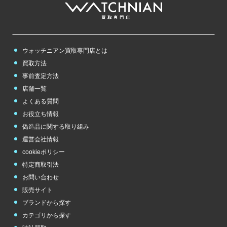
ボッテガヴェネタ
ホワイトゴールド
ポンテヴェキオ
Bottega Veneta
white gold
Ponte Vecchio
ウォッチニアン買取専門店とは
その他
のブランド
買取方法
事前査定方法
チューダー（チュ
ードル）
店舗一覧
TUDOR
よくある質問
お役立ち情報
偽造品に関する取り組み
運営会社情報
cookieポリシー
特定商取引法
お問い合わせ
販売サイト
ブランドから探す
カテゴリから探す