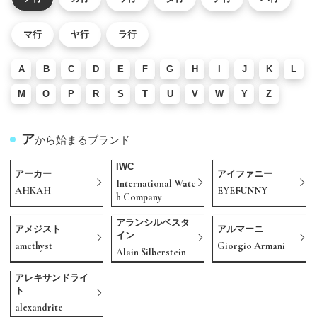
マ行
ヤ行
ラ行
A
B
C
D
E
F
G
H
I
J
K
L
M
O
P
R
S
T
U
V
W
Y
Z
ア
から始まるブランド
IWC
アーカー
アイファニー
International Watc
AHKAH
EYEFUNNY
h Company
アランシルベスタ
アメジスト
アルマーニ
イン
amethyst
Giorgio Armani
Alain Silberstein
アレキサンドライ
ト
alexandrite