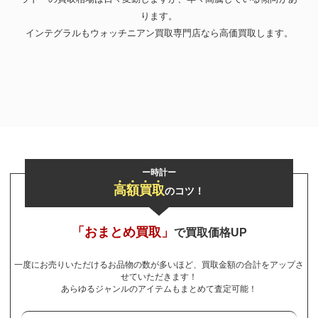
ります。
お気軽にご相談ください
インテグラルもウォッチニアン買取専門店なら高価買取します。
0120-954-800
(11:00～20:00年中無休)
24時間受付中！
メール査定はこちらから
ー時計ー
高
額
買
取
のコツ！
「おまとめ買取」
で買取価格UP
一度にお売りいただけるお品物の数が多いほど、買取金額の合計をアップさ
せていただきます！
あらゆるジャンルのアイテムもまとめて査定可能！