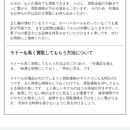
GIVENCHY
JIMMY CHOO
Jaeger-LeCoultre
モーブッサン
モンクレール
Louis Vuitton
Ruby
ロボロ」などの場合でも買取できます。 ただし、買取金額の大幅ダウ
MAURICE LACR
TUDOR
lucien pellat-finet
ピアジェ
CITIZEN
ピエールクンツ
COACH
翡翠
coral
MAUBOUSSIN
MONCLER
金指輪
ンに繋がり、買取価格が下がる場合もございます。 そのため、付属品
OIX
ジャスティンデイ
をお持ちの方は忘れず買取にお持ち込みください。
Piaget
シチズン
Pierre Kunz
コーチ
jadeite
珊瑚
シャネル
シャリオール
gold ring
ルブタン
ビス
ト
から始まるブランド
CHANEL
CHARRIOL
モンブラン
Christian Loubouti
JUSTIN DAVIS
また傷や壊れているラドーは、オーバーホールを行っていなくても査
ピンクゴールド
CORUM
CVSTOS
Montblanc
定が可能です。 まずは状態は確認してからの判断になりますので、一
n
トパーズ
トリーバーチ
pinkgold
コルム
クストス
度プロの査定士にお品物を拝見させていただけますと幸いです。ぜひ
18金
14金
10金
ク
topaz
お気軽にご連絡ください。
から始まるブランド
TORY BURCH
K18
K14
K10
クストス
グッチ
グラスヒュッテ
その他
ロ
から始まるブランド
のブランド
ラドーを高く買取してもらう方法について
ショーメ
ショパール
ジラールペルゴ
フ
から始まるブランド
CVSTOS
GUCCI
GLASHUTTE
Chaumet
Chopard
Girard-Perregaux
その他
のブランド
チューダー（チュ
ローリーロドキン
ロエベ
ロジェデュブイ
ラドーを高く買取してもらう方法は主に3つあり、「付属品を揃え
フェラガモ
フェンディ
ブシュロン
ードル）
グラハム
る」「綺麗な状態にしておく」「早めに売る」です。
グラフ
クロエ
Loree Rodkin
LOEWE
ROGER DUBUIS
ジルサンダー
ジン
真珠
チューダー（チュ
Ferragamo
FENDI
Boucheron
TUDOR
GRAHAM
GRAFF
Chloe
ードル）
JIL SANDER
ラドーも付属品が欠けてしまうと買取価格がマイナスになる時計の1
SINN
pearl
ロレックス
ロンシャン
ロンジン
つです。また簡単な掃除をしておくだけでも、買取価格をUPしてもら
TUDOR
ブライトリング
プラダ
プラチナ
クロノスイス
クロムハーツ
える場合が多いです。 より新しいモデルのほうが高値が付きやすいた
Rolex
LONGCHAMP
Longines
Breitling
PRADA
platinum
め、使用していない時計はすぐに売ることが重要です。 保管期間でサ
Chronoswiss
Chrome Hearts
ビやカビが発生したり、故障すると買取価格を下げることに繋がりま
ス
から始まるブランド
す。 売却する時期を逃さないように気を付けましょう。
フランクミュラー
ブランパン
ブルガリ
FRANCK MULLE
その他
のブランド
ステラマッカート
Blancpain
BVLGARI
R
ケ
から始まるブランド
ニー
スウォッチ
スタージュエリー
チューダー（チュ
STELLA McCART
Swatch
STAR JEWELRY
フルラ
ブレゲ
フレッド
ードル）
ケイトスペード