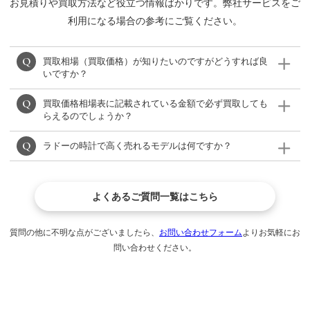
お見積りや買取方法など役立つ情報ばかりです。弊社サービスをご
利用になる場合の参考にご覧ください。
買取相場（買取価格）が知りたいのですがどうすれば良
いですか？
買取価格相場表に記載されている金額で必ず買取しても
ラドーの買取相場表をご確認ください。
らえるのでしょうか？
※(買取相場表がない場合)モデルによって買取価格が異な
ラドーの時計で高く売れるモデルは何ですか？
りますので、LINE、メール、フリーダイヤルからご相談
相場が日々変動するため、必ず掲載している金額で買取
ください。
が出来るわけではありませんが、できる限り高く買い取
ダイヤスターやセラミカ、トゥルーシンラインが高価買
りいたします。
よくあるご質問一覧はこちら
取が期待できるモデルです。
質問の他に不明な点がございましたら、
お問い合わせフォーム
よりお気軽にお
問い合わせください。