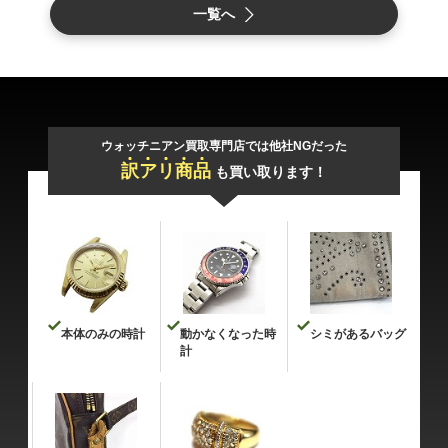
一覧へ
ウォッチニアン買取専門店では他社NGだった
訳
ア
リ
商
品
も買い取ります！
本体のみの時計
動かなくなった時
シミがあるバッグ
計