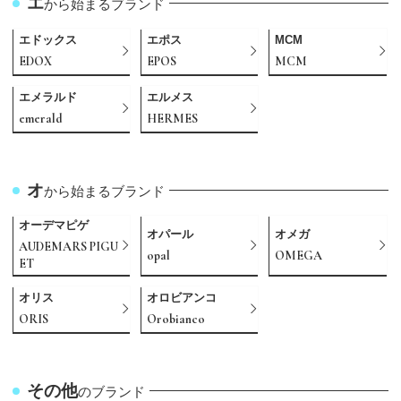
エ
から始まるブランド
エドックス
エポス
MCM
EDOX
EPOS
MCM
エメラルド
エルメス
emerald
HERMES
オ
から始まるブランド
オーデマピゲ
オパール
オメガ
AUDEMARS PIGU
opal
OMEGA
ET
オリス
オロビアンコ
ORIS
Orobianco
その他
のブランド