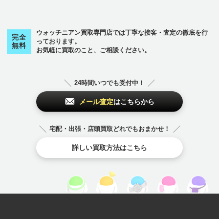
NEY
FURLA
Breguet
FRED
TUDOR
kate spade
フレデリックコン
ウォッチニアン買取専門店では丁寧な接客・査定の徹底を行
スタント
完全
セ
から始まるブランド
っております。
無料
FREDERIQUE CO
コ
から始まるブランド
お気軽に買取のこと、ご相談ください。
NSTANT
セイコー
ゼニス
セリーヌ
コーチ
ゴヤール
コルム
SEIKO
Zenith
CELINE
COACH
GOYARD
CORUM
24時間いつでも受付中！
ヘ
から始まるブランド
メール査定
はこちらから
その他
のブランド
ベル＆ロス
ベルルッティ
その他
のブランド
Bell & Ross
Berluti
宅配・出張・店頭買取どれでもおまかせ！
チューダー（チュ
ードル）
チューダー（チュ
詳しい買取方法はこちら
ードル）
TUDOR
TUDOR
ホ
から始まるブランド
ボーム＆メルシェ
ボールウォッチ
ポールスミス
BAUME＆MERCI
BALL WATCH
Paul Smith
ER