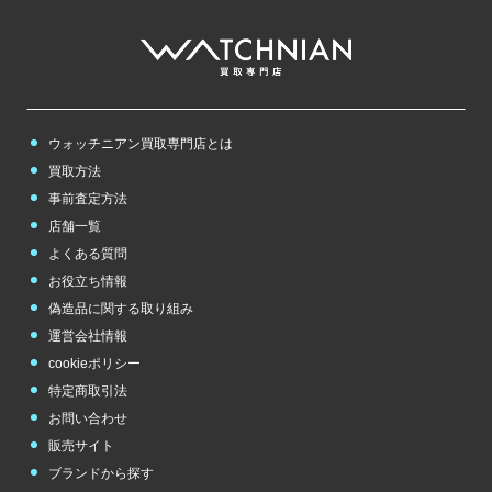
クストス
グッチ
グラスヒュッテ
その他
ロ
から始まるブランド
のブランド
ショーメ
ショパール
ジラールペルゴ
フ
から始まるブランド
CVSTOS
GUCCI
GLASHUTTE
Chaumet
Chopard
Girard-Perregaux
その他
のブランド
チューダー（チュ
ローリーロドキン
ロエベ
ロジェデュブイ
フェラガモ
フェンディ
ブシュロン
ードル）
グラハム
グラフ
クロエ
Loree Rodkin
LOEWE
ROGER DUBUIS
ジルサンダー
ジン
真珠
チューダー（チュ
Ferragamo
FENDI
Boucheron
TUDOR
GRAHAM
GRAFF
Chloe
ードル）
JIL SANDER
SINN
pearl
ウォッチニアン買取専門店とは
ロレックス
ロンシャン
ロンジン
TUDOR
ブライトリング
プラダ
プラチナ
クロノスイス
クロムハーツ
買取方法
Rolex
LONGCHAMP
Longines
Breitling
PRADA
platinum
Chronoswiss
Chrome Hearts
事前査定方法
ス
から始まるブランド
店舗一覧
フランクミュラー
ブランパン
ブルガリ
よくある質問
FRANCK MULLE
その他
のブランド
ステラマッカート
Blancpain
BVLGARI
R
ケ
お役立ち情報
から始まるブランド
ニー
スウォッチ
スタージュエリー
チューダー（チュ
偽造品に関する取り組み
STELLA McCART
Swatch
STAR JEWELRY
フルラ
ブレゲ
フレッド
ードル）
ケイトスペード
NEY
運営会社情報
FURLA
Breguet
FRED
TUDOR
kate spade
cookieポリシー
フレデリックコン
特定商取引法
スタント
セ
お問い合わせ
から始まるブランド
FREDERIQUE CO
コ
から始まるブランド
販売サイト
NSTANT
セイコー
ゼニス
セリーヌ
ブランドから探す
コーチ
ゴヤール
コルム
SEIKO
Zenith
CELINE