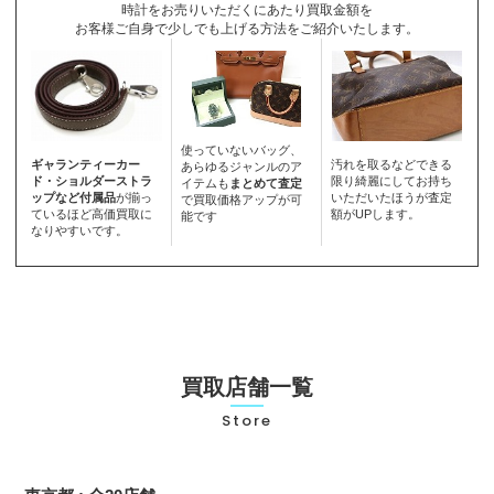
時計をお売りいただくにあたり買取金額を
お客様ご自身で少しでも上げる方法をご紹介いたします。
使っていないバッグ、
ギャランティーカー
汚れを取るなどできる
あらゆるジャンルのア
ド・ショルダーストラ
限り綺麗にしてお持ち
イテムも
まとめて査定
ップなど付属品
が揃っ
いただいたほうが査定
で買取価格アップが可
ているほど高価買取に
額がUPします。
能です
なりやすいです。
買取店舗一覧
Store