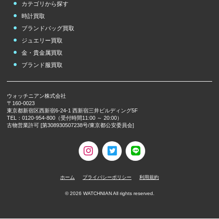
カテゴリから探す
COACH
GOYARD
CORUM
時計買取
ヘ
から始まるブランド
ブランドバッグ買取
その他
のブランド
ジュエリー買取
ベル＆ロス
ベルルッティ
その他
のブランド
金・貴金属買取
Bell & Ross
Berluti
チューダー（チュ
ブランド服買取
ードル）
チューダー（チュ
ードル）
TUDOR
TUDOR
ホ
から始まるブランド
ウォッチニアン株式会社
〒160-0023
東京都新宿区西新宿6-24-1 西新宿三井ビルディング5F
ボーム＆メルシェ
ボールウォッチ
ポールスミス
TEL：0120-954-800（受付時間11:00 ～ 20:00）
BAUME＆MERCI
古物営業許可 [第308930507238号/東京都公安委員会]
BALL WATCH
Paul Smith
ER
ボッテガヴェネタ
ホワイトゴールド
ポンテヴェキオ
Bottega Veneta
white gold
Ponte Vecchio
ホーム
プライバシーポリシー
利用規約
©
2026
WATCHNIAN All rights reserved.
その他
のブランド