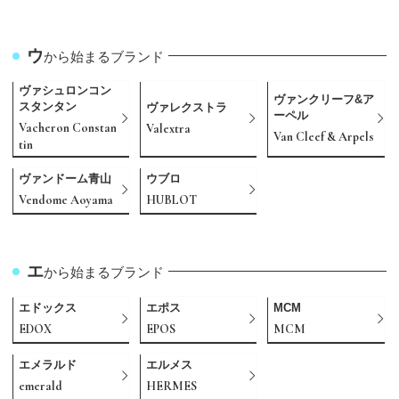
ウ
から始まるブランド
ヴァシュロンコン
ヴァンクリーフ&ア
スタンタン
ヴァレクストラ
ーペル
Vacheron Constan
Valextra
Van Cleef & Arpels
tin
ヴァンドーム青山
ウブロ
Vendome Aoyama
HUBLOT
エ
から始まるブランド
エドックス
エポス
MCM
EDOX
EPOS
MCM
エメラルド
エルメス
emerald
HERMES