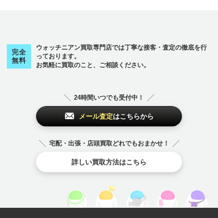
ス
tin
h Company
a
プ
s
Valextra
X
ジェラルドジェン
マークジェイコブ
ハリーウィンスト
パテックフィリッ
アランシルベスタ
Casio
sapphire
diamond
K22
ULYSSE NARDIN
RADO
バカラ
カメオ
ダミアーニ
エドックス
フェンディ
ジェイコブ
10金
ロエベ
オメガ
ラドー
タグホイヤー
ユリスナルダン
ホワイトゴールド
イエローゴールド
ゼニス
cameo
Samantha Thavasa
TAG Heuer
K24
Ralph Lauren
バレンシアガ
カレライカレラ
ダニエルロート
エメラルド
フェラガモ
翡翠
14金
ロンシャン
オパール
ラルフローレン
タサキ
Cartier
coral
TASAKI
K20
A. Lange & Söhne
ボールウォッチ
カルティエ
デビアス
エポス
フランクミュラー
ジャガールクルト
18金
ロンジン
オリス
リシャールミル
天賞堂
BURBERRY
インゴット
サンローラン
Baccarat
Michael Kors
イッセイミヤケ
サファイア
ランゲ＆ゾーネ
ハミルトン
パネライ
アーカー
アルマーニ
モーブッサン
ジラールペルゴ
エルメス
ポールスミス
Marc Jacobs
ヴァシュロンコン
IWC
サマンサタバサ
Patek Philippe
ヴァンクリーフ&
ヴァレクストラ
モーリスラクロア
タ
ス
ン
プ
イン
スタンタン
アーペル
BAUME＆MERCIE
FREDERIQUE CO
JUSTIN DAVIS
lucien pellat-finet
カレライカレラ
サンローラン
ダニエルロート
Casio
diamond
EYEFUNNY
K20
Orobianco
RIMOWA
Tiffany
ダミアーニ
Cats eye
K22
ROGER DUBUIS
topaz
CELINE
K24
Rolex
TORY BURCH
Bell & Ross
Berluti
JIL SANDER
Loree Rodkin
JIMMY CHOO
Louis Vuitton
ハリーウィンスト
alexandrite
HUNTING WORLD
AUDEMARS PIGU
SEIKO
SINN
STAR JEWELRY
GIVENCHY
MCM
pearl
GLASHUTTE
Michael Kors
Piaget
gold bracelet
MIKIMOTO
Pierre Kunz
R
NSTANT
FRED
FURLA
パネライ
ハミルトン
ジャスティンデイ
ルシアンベラフィ
HUBLOT
amethyst
Carrera y Carrera
SAINT LAURENT
DANIEL ROTH
カシオ
ダイヤモンド
アイファニー
20金
オロビアンコ
リモワ
ティファニー
DAMIANI
キャッツアイ
22金
ロジェデュブイ
トパーズ
セリーヌ
24金
ロレックス
トリーバーチ
ベル＆ロス
ン
ベルルッティ
ジルサンダー
ローリーロドキン
ジミーチュウ
ルイヴィトン
ET
Vendome Aoyama
アレキサンドライ
ハンティングワー
セイコー
その他
ヨ
リ
ジン
スタージュエリー
ジバンシィ
MCM
真珠
グラスヒュッテ
マイケルコース
ピアジェ
金ブレスレット
ミキモト
ピエールクンツ
ボーム＆メルシェ
フレデリックコン
フレッド
フルラ
から始まるブランド
から始まるブランド
のブランド
ビス
ネ
ウォッチニアン買取専門店では丁寧な接客・査定の徹底を行
PANERAI
Hamilton
ウブロ
アメジスト
完全
ミ
Harry Winston
から始まるブランド
オーデマピゲ
ト
ルド
ヴァンドーム青山
スタント
っております。
TUDOR
CHANEL
K9
Ruby
CHARRIOL
kate spade
Chaumet
無料
STELLA McCART
お気軽に買取のこと、ご相談ください。
Blancpain
Bottega Veneta
Boucheron
チューダー（チュ
gold coin
MIU MIU
pinkgold
gold earrings
MONCLER
platinum
gold necklace
Montblanc
Ponte Vecchio
4℃
リシャールミル
リモワ
チューダー（チュ
シャネル
9金
ルビー
シャリオール
ケイトスペード
ショーメ
ハンティングワー
NEY
Swatch
ミキモト
ミュウミュウ
ードル）
ブランパン
キ
シ
テ
ボッテガヴェネタ
ブシュロン
金貨
ミュウミュウ
ピンクゴールド
金のピアス
モンクレール
プラチナ
金ネックレス
モンブラン
ポンテヴェキオ
4℃
Richard Mille
ードル）
から始まるブランド
から始まるブランド
から始まるブランド
RIMOWA
ルド
バレンシアガ
ステラマッカート
スウォッチ
MIKIMOTO
MIU MIU
TUDOR
Chloe
Chopard
Christian Dior
HUNTING WORL
Balenciaga
ニー
Breguet
Breitling
BURBERRY
gold ring
PRADA
ジェラルドジェン
GOYARD
GRAFF
24時間いつでも受付中！
キャッツアイ
ディオール
9金
ティファニー
金貨
デビアス
D
クロエ
ショパール
ディオール
ジェイコブ
シチズン
タ
ブレゲ
ブライトリング
バーバリー
金指輪
プラダ
ゴヤール
グラフ
Cats eye
Christian Dior
K9
Tiffany
gold coin
De Beers
JACOB ＆ Co.
CITIZEN
その他
ル
メール査定
はこちらから
Gérald Genta
から始まるブランド
のブランド
Christian Loubout
モ
から始まるブランド
Chrome Hearts
Chronoswiss
BVLGARI
GRAHAM
GUCCI
in
金ネックレス
天賞堂
金のピアス
金ブレスレット
クロムハーツ
クロノスイス
ジバンシィ
ジミーチュウ
ジャガールクルト
チューダー（チュ
ルシアンベラフィ
ヒ
ブルガリ
から始まるブランド
グラハム
グッチ
ルブタン
gold necklace
TENSHODO
gold earrings
gold bracelet
ルイヴィトン
ルビー
モーリスラクロア
宅配・出張・店頭買取どれでもおまかせ！
ードル）
ネ
GIVENCHY
JIMMY CHOO
Jaeger-LeCoultre
モーブッサン
モンクレール
Louis Vuitton
Ruby
MAURICE LACR
TUDOR
lucien pellat-finet
ピアジェ
CITIZEN
ピエールクンツ
COACH
翡翠
coral
MAUBOUSSIN
MONCLER
金指輪
詳しい買取方法はこちら
OIX
ジャスティンデイ
Piaget
シチズン
Pierre Kunz
コーチ
jadeite
珊瑚
シャネル
シャリオール
gold ring
ルブタン
ビス
ト
から始まるブランド
CHANEL
CHARRIOL
モンブラン
Christian Loubouti
JUSTIN DAVIS
ピンクゴールド
CORUM
CVSTOS
Montblanc
n
トパーズ
トリーバーチ
pinkgold
コルム
クストス
18金
14金
10金
ク
topaz
から始まるブランド
TORY BURCH
K18
K14
K10