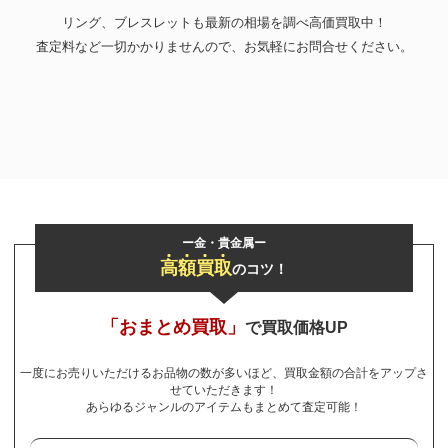
リング、ブレスレットも最新の相場を調べ高価買取中！
お気軽にご相談ください
査定料など一切かかりませんので、お気軽にお問合せください。
0120-954-800
(11:00～20:00年中無休)
24時間受付中！
メール査定はこちらから
ー金・貴金属ー
高
額
買
取
のコツ！
「おまとめ買取」
で買取価格UP
一度にお売りいただけるお品物の数が多いほど、買取金額の合計をアップさ
せていただきます！
あらゆるジャンルのアイテムもまとめて査定可能！