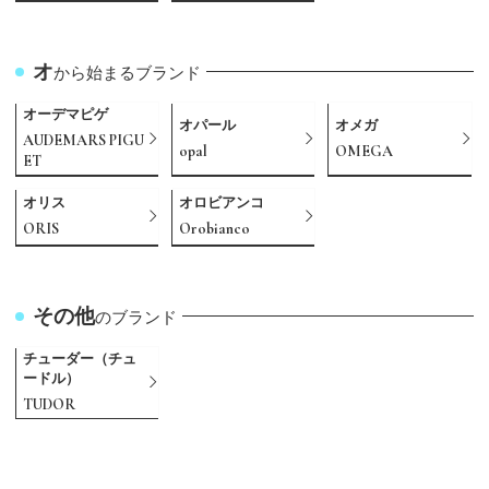
オ
から始まるブランド
オーデマピゲ
オパール
オメガ
AUDEMARS PIGU
opal
OMEGA
ET
オリス
オロビアンコ
ORIS
Orobianco
その他
のブランド
チューダー（チュ
ードル）
TUDOR
カ
サ
タ
ニ
ハ
マ
ユ
ラ
A
B
C
D
E
F
G
H
I
J
K
L
M
O
P
R
S
T
U
V
W
Y
Z
から始まるブランド
から始まるブランド
から始まるブランド
から始まるブランド
から始まるブランド
から始まるブランド
から始まるブランド
から始まるブランド
から始まるブランド
から始まるブランド
から始まるブランド
から始まるブランド
から始まるブランド
から始まるブランド
から始まるブランド
から始まるブランド
から始まるブランド
から始まるブランド
から始まるブランド
から始まるブランド
から始まるブランド
から始まるブランド
から始まるブランド
から始まるブランド
から始まるブランド
から始まるブランド
から始まるブランド
から始まるブランド
から始まるブランド
から始まるブランド
から始まるブランド
マークジェイコブ
Gérald Genta
Marc Jacobs
Vacheron Constan
Harry Winston
International Watc
Patek Philippe
Samantha Thavas
パテックフィリッ
Alain Silberstein
Van Cleef & Arpel
MAURICE LACROI
カシオ
サファイア
ダイヤモンド
22金
ユリスナルダン
ラドー
Baccarat
cameo
DAMIANI
EDOX
FENDI
JACOB ＆ Co.
K10
LOEWE
OMEGA
RADO
TAG Heuer
ULYSSE NARDIN
white gold
YellowGold
Zenith
カメオ
サマンサタバサ
タグホイヤー
24金
ラルフローレン
Balenciaga
Carrera y Carrera
DANIEL ROTH
emerald
Ferragamo
jadeite
K14
LONGCHAMP
opal
Ralph Lauren
TASAKI
カルティエ
珊瑚
タサキ
20金
ランゲ＆ゾーネ
BALL WATCH
Cartier
De Beers
EPOS
FRANCK MULLER
Jaeger-LeCoultre
K18
Longines
ORIS
Richard Mille
TENSHODO
バーバリー
ingot
SAINT LAURENT
バカラ
マイケルコース
ISSEY MIYAKE
sapphire
A. Lange & Söhne
Hamilton
PANERAI
AHKAH
Giorgio Armani
MAUBOUSSIN
Girard-Perregaux
HERMES
Paul Smith