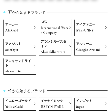
ア
から始まるブランド
IWC
アーカー
アイファニー
International Watc
AHKAH
EYEFUNNY
h Company
アランシルベスタ
アメジスト
アルマーニ
イン
amethyst
Giorgio Armani
Alain Silberstein
アレキサンドライ
ト
alexandrite
イ
から始まるブランド
イエローゴールド
イッセイミヤケ
インゴット
YellowGold
ISSEY MIYAKE
ingot