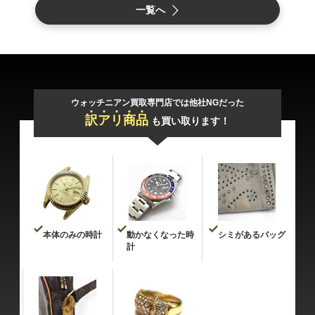
一覧へ
ウォッチニアン買取専門店では他社NGだった
訳
ア
リ
商
品
も買い取ります！
本体のみの時計
動かなくなった時
シミがあるバッグ
計