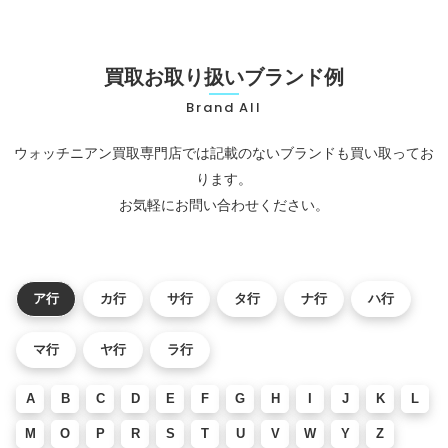
買取お取り扱いブランド例
Brand All
ウォッチニアン買取専門店では記載のないブランドも買い取ってお
ります。
お気軽にお問い合わせください。
ア行
カ行
サ行
タ行
ナ行
ハ行
マ行
ヤ行
ラ行
A
B
C
D
E
F
G
H
I
J
K
L
M
O
P
R
S
T
U
V
W
Y
Z