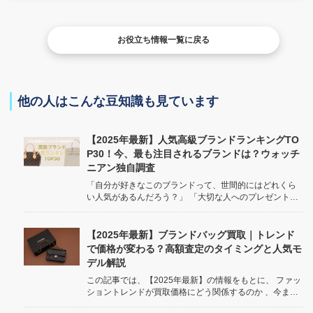
お役立ち情報一覧に戻る
他の人はこんな豆知識も見ています
【2025年最新】人気高級ブランドランキングTO
P30！今、最も注目されるブランドは？ウォッチ
ニアン独自調査
「自分が好きなこのブランドって、世間的にはどれくら
い人気があるんだろう？」 「大切な人へのプレゼント、
今トレンドのブランドを贈りたい！」 誰もが一度は気に
なる、高級ブランドの「人気度」。 お気に入りのブラン
ドが世の中でどう評価されているのか、気になりますよ
【2025年最新】ブランドバッグ買取｜トレンド
ね。 /* Basic st...
で価格が変わる？高額査定のタイミングと人気モ
デル解説
この記事では、【2025年最新】の情報をもとに、 ファッ
ショントレンドが買取価格にどう関係するのか 、今まさ
に 注目されているトレンドと、それに伴い価値が上がっ