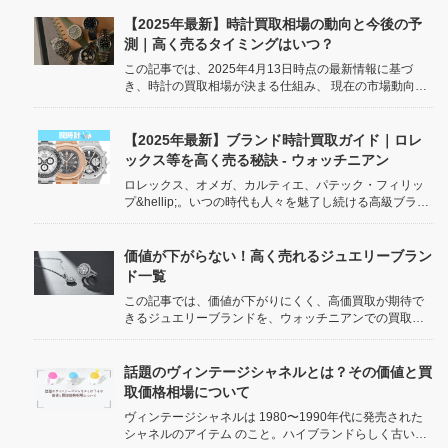
ている可能性のあるバッグ 、そして 高く売るためのベス
トなタイミング について、ウォッチニアンの専門的な視
【2025年最新】時計買取相場の動向と今後の予
点から詳しく解説します。トレンド...
測｜高く売るタイミングはいつ？
この記事では、2025年4月13日時点の最新情報に基づ
き、時計の買取相場が決まる仕組み、 現在の市場動向、
そして今後の予測について、ウォッチニアン買取専門店
が分かりやすく解説します。 高く売るための最適なタイ
ミングを見極めるヒントもご紹介しますので、ぜひ参考
【2025年最新】ブランド時計買取ガイド｜ロレ
にしてください。 ...
ックス等を高く売る秘訣 - ウォッチニアン
ロレックス、オメガ、カルティエ、パテック・フィリッ
プ&hellip;。いつの時代も人々を魅了し続ける高級ブラン
ド時計。 単なる時間を知る道具としてだけでなく、ステ
ータスシンボル、ファッションアイテム、そして 価値あ
る「資産」 としての一面も持っています。 /* 前回のブラ
価値が下がらない！高く売れるジュエリーブラン
ン...
ド一覧
この記事では、価値が下がりにくく、高価買取が期待で
きるジュエリーブランドを、ウォッチニアンでの買取実
績例も交えながらご紹介。さらに、ジュエリーの価値を
最大限に引き出すための売却のコツも解説します！ /* 基
本スタイル */ body { font-family: sa...
話題のヴィンテージシャネルとは？その価値と買
取価格相場について
ヴィンテージシャネルは 1980〜1990年代に発売された
シャネルのアイテム のこと。ハイブランドらしく古い商