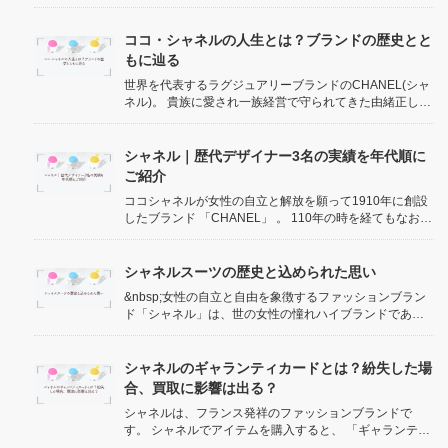
品ながら質もよく、近年注目を集めています。 今回は、
ヴィンテージシャネルとはどんなアイテムなのか、買取
価格相場や高く売るポイントなどを買取専門店が解説い
ココ・シャネルの人生とは？ブランドの歴史とと
たします。 ...
もに辿る
世界を代表するラグジュアリーブランドのCHANEL(シャ
ネル)。 貴族に愛され一族経営で守られてきた由緒正しき
高級ブランドとは違い、天涯孤独の創業者のココ・シャ
ネルが身一つでゼロから作り上げた珍しいブランドで
す。 また彼女自身の生涯も大変ドラマティックで、波乱
シャネル｜歴代デザイナー3名の実績を年代順に
万丈な人生を描いた映画、さ...
ご紹介
ココシャネルが女性の自立と解放を願って1910年に創設
したブランド 「CHANEL」 。 110年の時を経てもなお、
ファッションやコスメにおいて全女性が憧れる存在で
す。 これまで戦時中の混乱や低迷などの歴史がありなが
らも、シャネルは女性のために最も尽くしてきたブラン
シャネルスーツの歴史と込められた思い
ドといって間違いない...
&nbsp;女性の自立と自由を象徴するファッションブラン
ド「シャネル」は、世の女性の憧れハイブランドであ
り、芸能人・有名人にも愛用者が多数存在しています。
ハイブランドといえば私たちが持つアイテムですとバッ
グや財布をイメージしますが、シャネルは根強い人気ア
シャネルのギャランティカードとは？紛失した場
イテムとして スーツ があります...
合、買取に影響は出る？
シャネルは、フランス発祥のファッションブランドで
す。 シャネルでアイテムを購入すると、 「ギャランティ
カード」 と呼ばれる保証書が付いてきます。 しかし、ギ