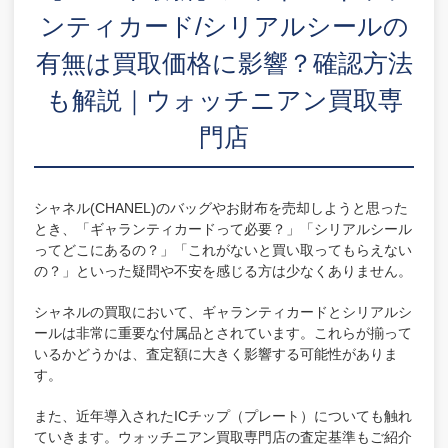
お役立ち情報
ンティカード/シリアルシールの
お問い合わせ
有無は買取価格に影響？確認方法
も解説｜ウォッチニアン買取専
お気軽にご相談ください
0120-954-800
門店
(11:00～20:00年中無休)
24時間受付中！
メール査定はこちらから
シャネル(CHANEL)のバッグやお財布を売却しようと思った
とき、「ギャランティカードって必要？」「シリアルシール
ってどこにあるの？」「これがないと買い取ってもらえない
の？」といった疑問や不安を感じる方は少なくありません。
シャネルの買取において、ギャランティカードとシリアルシ
ールは非常に重要な付属品とされています。これらが揃って
いるかどうかは、査定額に大きく影響する可能性がありま
す。
また、近年導入されたICチップ（プレート）についても触れ
ていきます。ウォッチニアン買取専門店の査定基準もご紹介