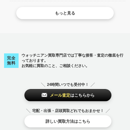
ャランティカードに何が書いてあるのか、紛失したらど
うなるのか、などについてはあまり知られていません。
もっと見る
そこで今回は、シャネル...
ウォッチニアン買取専門店では丁寧な接客・査定の徹底を行
完全
っております。
無料
お気軽に買取のこと、ご相談ください。
24時間いつでも受付中！
メール査定
はこちらから
宅配・出張・店頭買取どれでもおまかせ！
詳しい買取方法はこちら