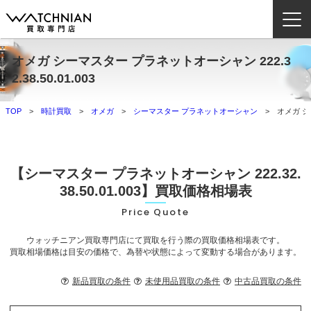
オメガ シーマスター プラネットオーシャン 222.3
ウォッチニアン買取専門店とは？
2.38.50.01.003
ブランドから探す
TOP
時計買取
オメガ
シーマスター プラネットオーシャン
オメガ シー
取扱いカテゴリ
よくある質問
【シーマスター プラネットオーシャン 222.32.
38.50.01.003】買取価格相場表
買取方法
Price Quote
査定方法
ウォッチニアン買取専門店にて買取を行う際の買取価格相場表です。
買取相場価格は目安の価格で、為替や状態によって変動する場合があります。
店舗一覧
お役立ち情報
新品買取の条件
未使用品買取の条件
中古品買取の条件
お問い合わせ