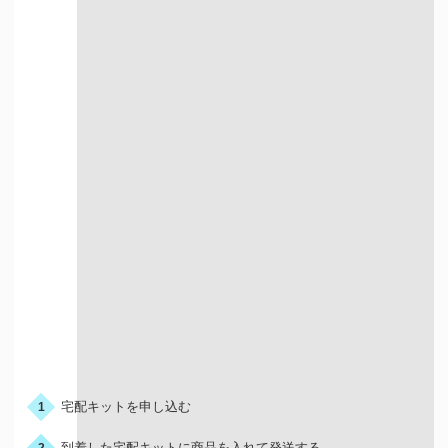
店舗買取について詳しく知る
宅配での買取
お申込みの流れ
宅配キットを申し込む
1
到着した宅配キットに商品を入れて発送する
2