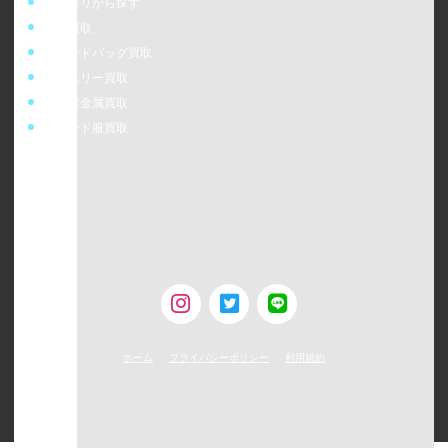
カテゴリから探す
時計買取
ブランドバッグ買取
ジュエリー買取
金・貴金属買取
ブランド服買取
ウォッチニアン株式会社
〒160-0023
東京都新宿区西新宿6-24-1 西新宿三井ビルディング5F
TEL：0120-954-800（受付時間11:00 ～ 20:00）
古物営業許可 [第308930507238号/東京都公安委員会]
ホーム
プライバシーポリシー
利用規約
©
2026
WATCHNIAN All rights reserved.