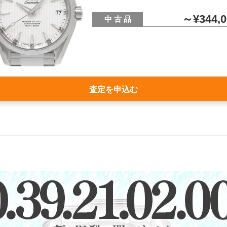
～¥344,0
中 古 品
査定を申込む