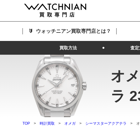
ウォッチニアン買取専門店とは？
買取方法
査定
オメ
ラ 23
TOP
時計買取
オメガ
シーマスターアクアテラ
オ