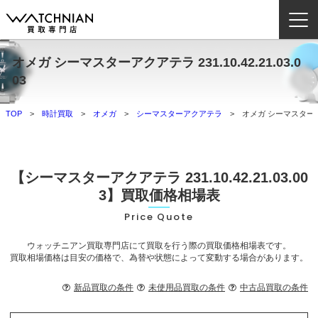
オメガ シーマスターアクアテラ 231.10.42.21.03.0
ウォッチニアン買取専門店とは？
03
ブランドから探す
TOP
時計買取
オメガ
シーマスターアクアテラ
オメガ シーマスターアクアテ
取扱いカテゴリ
よくある質問
【シーマスターアクアテラ 231.10.42.21.03.00
3】買取価格相場表
買取方法
Price Quote
査定方法
ウォッチニアン買取専門店にて買取を行う際の買取価格相場表です。
買取相場価格は目安の価格で、為替や状態によって変動する場合があります。
店舗一覧
お役立ち情報
新品買取の条件
未使用品買取の条件
中古品買取の条件
お問い合わせ