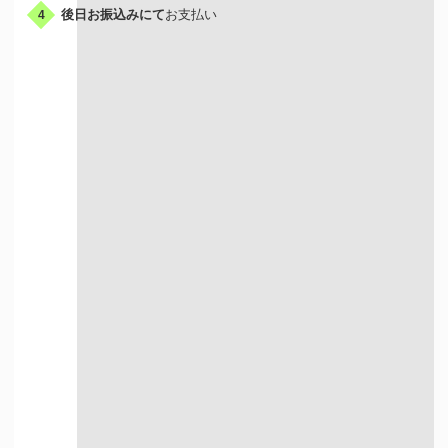
後日お振込みにて
お支払い
4
出張買取はこんな人におすすめ
荷物が多い方
お店に行く時間が
ない方