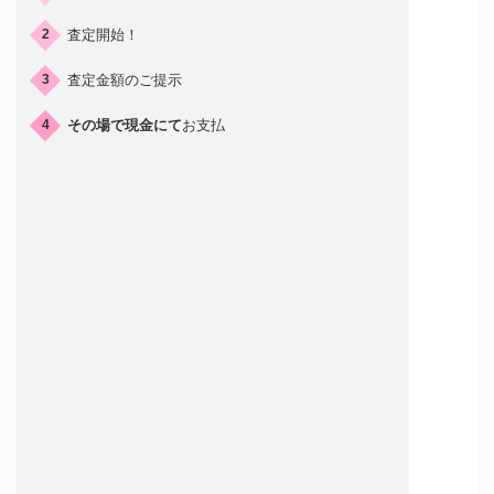
査定開始！
2
査定金額のご提示
3
その場で現金にて
お支払
4
店頭買取はこんな人におすすめ
店舗が近くにある方
すぐに現金を
受け取りたい方