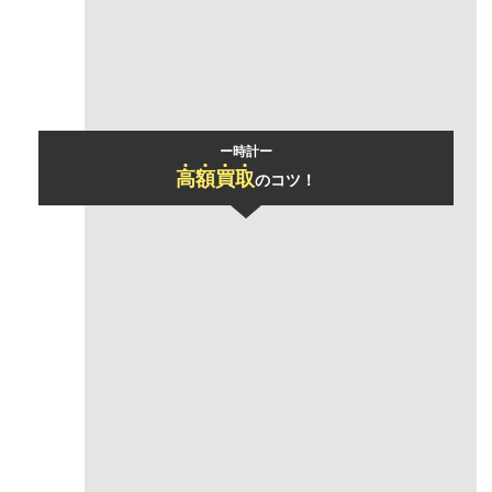
モデル名
シーマスターアクアテラ
ー時計ー
高
額
買
取
のコツ！
「おまとめ買取」
で買取価格UP
一度にお売りいただけるお品物の数が多いほど、買取金額の合計をアップさ
せていただきます！
あらゆるジャンルのアイテムもまとめて査定可能！