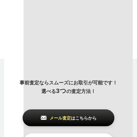
付属品や保証書
など付
使っていない時計、あ
汚れを取るなどできる
属品が揃っているほど
らゆるジャンルのアイ
限り綺麗にしてお持ち
高価買取になりやすい
テムも
まとめて査定
で
いただいたほうが査定
です。出来る限り揃え
買取価格アップが可能
額がUPします。
てお持ち込みください
です
事前査定ならスムーズにお取引が可能です！
3つ
選べる
の査定方法！
メール査定
はこちらから