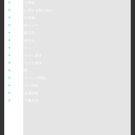
お役立ち情報
偽造品に関する取り組み
運営会社情報
cookieポリシー
特定商取引法
お問い合わせ
販売サイト
ブランドから探す
カテゴリから探す
時計買取
ブランドバッグ買取
ジュエリー買取
金・貴金属買取
ブランド服買取
ウォッチニアン株式会社
〒160-0023
東京都新宿区西新宿6-24-1 西新宿三井ビルディング5F
TEL：0120-954-800（受付時間11:00 ～ 20:00）