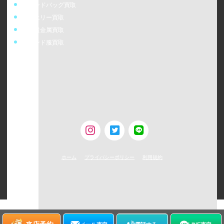
ブランドバッグ買取
ジュエリー買取
金・貴金属買取
ブランド服買取
ウォッチニアン株式会社
〒160-0023
東京都新宿区西新宿6-24-1 西新宿三井ビルディング5F
TEL：0120-954-800（受付時間11:00 ～ 20:00）
古物営業許可 [第308930507238号/東京都公安委員会]
ホーム
プライバシーポリシー
利用規約
©
2026
WATCHNIAN All rights reserved.