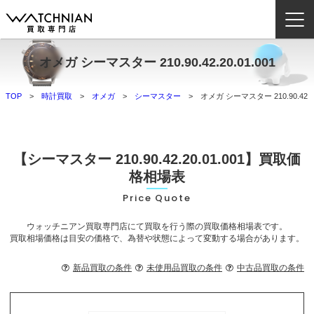
オメガ シーマスター 210.90.42.20.01.001
ウォッチニアン買取専門店とは？
TOP
時計買取
オメガ
シーマスター
オメガ シーマスター 210.90.42.20
ブランドから探す
取扱いカテゴリ
【シーマスター 210.90.42.20.01.001】買取価
よくある質問
格相場表
Price Quote
買取方法
ウォッチニアン買取専門店にて買取を行う際の買取価格相場表です。
査定方法
買取相場価格は目安の価格で、為替や状態によって変動する場合があります。
店舗一覧
新品買取の条件
未使用品買取の条件
中古品買取の条件
お役立ち情報
お問い合わせ