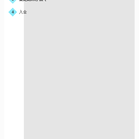
入金
4
宅配買取はこんな人におすすめ
店舗が近くにない方
お店に行く時間が
ない方