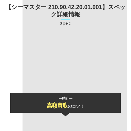
【シーマスター 210.90.42.20.01.001】スペッ
ク詳細情報
Spec
型番
210.90.42.20.01.001
ブランド名
オメガ
モデル名
シーマスター
ー時計ー
高
額
買
取
のコツ！
「おまとめ買取」
で買取価格UP