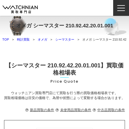
オメガ シーマスター 210.92.42.20.01.001
ウォッチニアン買取専門店とは？
TOP
時計買取
オメガ
シーマスター
オメガ シーマスター 210.92.42.20
ブランドから探す
取扱いカテゴリ
【シーマスター 210.92.42.20.01.001】買取価
よくある質問
格相場表
Price Quote
買取方法
ウォッチニアン買取専門店にて買取を行う際の買取価格相場表です。
査定方法
買取相場価格は目安の価格で、為替や状態によって変動する場合があります。
店舗一覧
新品買取の条件
未使用品買取の条件
中古品買取の条件
お役立ち情報
お問い合わせ