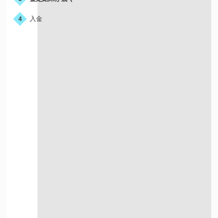
入金
4
宅配買取はこんな人におすすめ
店舗が近くにない方
お店に行く時間が
ない方