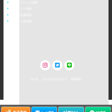
ブランドバッグ買取
ジュエリー買取
金・貴金属買取
ブランド服買取
ウォッチニアン株式会社
〒160-0023
東京都新宿区西新宿6-24-1 西新宿三井ビルディング5F
TEL：0120-954-800（受付時間11:00 ～ 20:00）
古物営業許可 [第308930507238号/東京都公安委員会]
ホーム
プライバシーポリシー
利用規約
©
2026
WATCHNIAN All rights reserved.