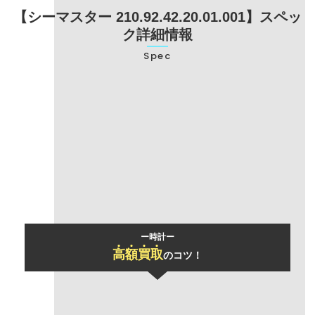
【シーマスター 210.92.42.20.01.001】スペッ
ク詳細情報
Spec
型番
210.92.42.20.01.001
ブランド名
オメガ
モデル名
シーマスター
ー時計ー
高
額
買
取
のコツ！
「おまとめ買取」
で買取価格UP