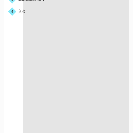
入金
4
宅配買取はこんな人におすすめ
店舗が近くにない方
お店に行く時間が
ない方