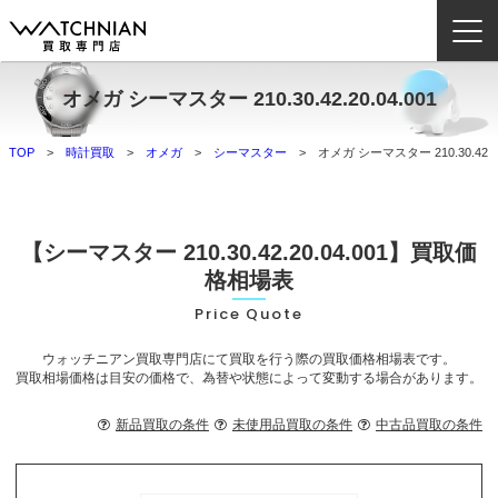
オメガ シーマスター 210.30.42.20.04.001
ウォッチニアン買取専門店とは？
TOP
時計買取
オメガ
シーマスター
オメガ シーマスター 210.30.42.20
ブランドから探す
取扱いカテゴリ
【シーマスター 210.30.42.20.04.001】買取価
よくある質問
格相場表
Price Quote
買取方法
ウォッチニアン買取専門店にて買取を行う際の買取価格相場表です。
査定方法
買取相場価格は目安の価格で、為替や状態によって変動する場合があります。
店舗一覧
新品買取の条件
未使用品買取の条件
中古品買取の条件
お役立ち情報
お問い合わせ