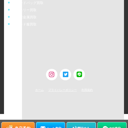
ブランドバッグ買取
ジュエリー買取
金・貴金属買取
ブランド服買取
ウォッチニアン株式会社
〒160-0023
東京都新宿区西新宿6-24-1 西新宿三井ビルディング5F
TEL：0120-954-800（受付時間11:00 ～ 20:00）
古物営業許可 [第308930507238号/東京都公安委員会]
ホーム
プライバシーポリシー
利用規約
©
2026
WATCHNIAN All rights reserved.