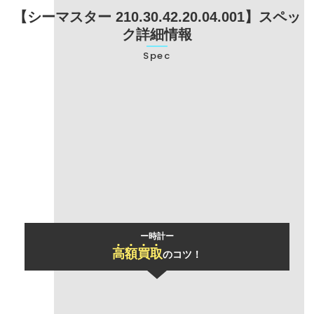
【シーマスター 210.30.42.20.04.001】スペッ
ク詳細情報
Spec
型番
210.30.42.20.04.001
ブランド名
オメガ
モデル名
シーマスター
ー時計ー
高
額
買
取
のコツ！
「おまとめ買取」
で買取価格UP