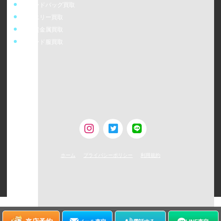
ブランドバッグ買取
ジュエリー買取
金・貴金属買取
ブランド服買取
ウォッチニアン株式会社
〒160-0023
東京都新宿区西新宿6-24-1 西新宿三井ビルディング5F
TEL：0120-954-800（受付時間11:00 ～ 20:00）
古物営業許可 [第308930507238号/東京都公安委員会]
ホーム
プライバシーポリシー
利用規約
©
2026
WATCHNIAN All rights reserved.