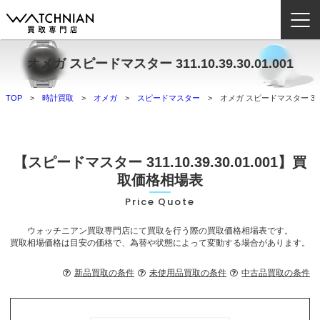
オメガ スピードマスター 311.10.39.30.01.001
ウォッチニアン買取専門店とは？
TOP
時計買取
オメガ
スピードマスター
オメガ スピードマスター 311.10
ブランドから探す
取扱いカテゴリ
【スピードマスター 311.10.39.30.01.001】買
よくある質問
取価格相場表
Price Quote
買取方法
ウォッチニアン買取専門店にて買取を行う際の買取価格相場表です。
査定方法
買取相場価格は目安の価格で、為替や状態によって変動する場合があります。
店舗一覧
新品買取の条件
未使用品買取の条件
中古品買取の条件
お役立ち情報
お問い合わせ