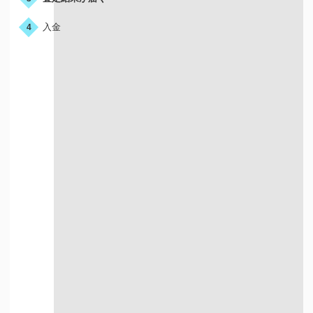
入金
4
宅配買取はこんな人におすすめ
店舗が近くにない方
お店に行く時間が
ない方