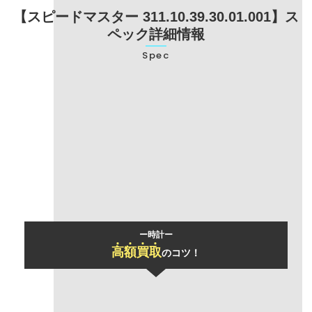
【スピードマスター 311.10.39.30.01.001】ス
ペック詳細情報
Spec
型番
311.10.39.30.01.001
ブランド名
オメガ
モデル名
スピードマスター
ー時計ー
高
額
買
取
のコツ！
「おまとめ買取」
で買取価格UP