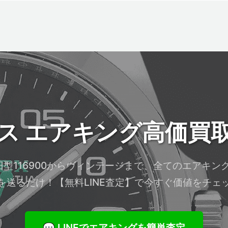
クス
エアキング
高価買
・旧型116900からヴィンテージまで、全てのエアキ
を送るだけ！【無料LINE査定】で今すぐ価値をチェ
💬 LINEでエアキングを簡単査定