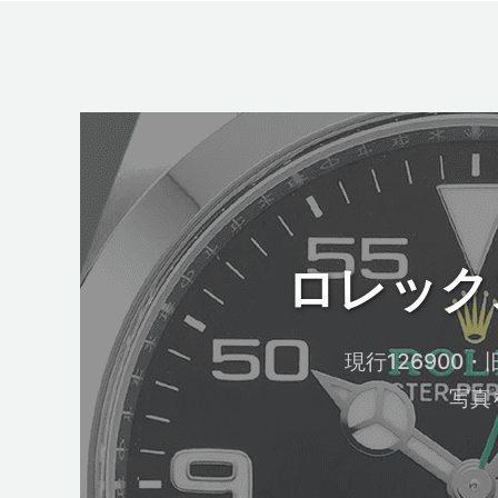
ロレッ
現行126900
写真