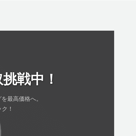
取挑戦中！
ングを最高価格へ。
ック！