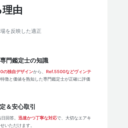
る理由
相場を反映した適正
グ専門鑑定士の知識
16900の独自デザイン
から、
Ref.5500などヴィンテ
の特徴と価値を熟知した専門鑑定士が正確に評価
査定＆安心取引
当日回答。
迅速かつ丁寧な対応
で、大切なエアキ
任せいただけます。