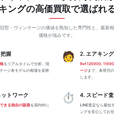
キングの
高価買取で選ばれ
旧型・ヴィンテージの価値を熟知した専門性と、最新
価格が強みです。
を把握
2. エアキン
格
をリアルタイムで分析。現
Ref.126900, 1
ヴィンテージ各モデルの相場を反映
ージ
まで、各世代
します。
ネットワーク
4. スピード
できる独自の販路
を国内外に
LINE査定なら最短
ングを安心してお