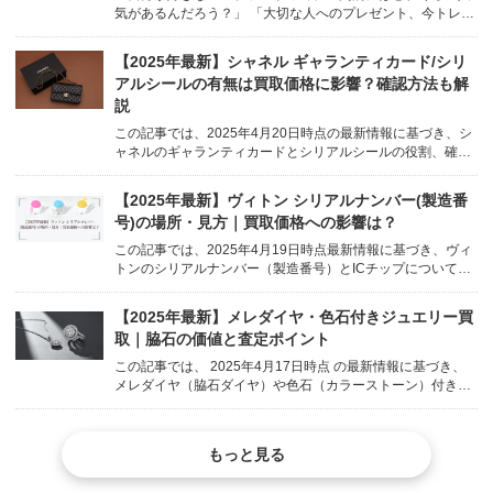
気があるんだろう？」 「大切な人へのプレゼント、今トレン
ドのブランドを贈りたい！」 誰もが一度は気になる、高級ブ
ランドの「人気度」。 お気に入りのブランドが世の中でどう
【2025年最新】シャネル ギャランティカード/シリ
評価されているのか、気になりますよね。 /* Basic st...
アルシールの有無は買取価格に影響？確認方法も解
説
この記事では、2025年4月20日時点の最新情報に基づき、シ
ャネルのギャランティカードとシリアルシールの役割、確認
方法、そして買取価格への影響について、詳しく解説しま
す。 body { font-family: sans-serif; line-height: 1...
【2025年最新】ヴィトン シリアルナンバー(製造番
号)の場所・見方｜買取価格への影響は？
この記事では、2025年4月19日時点最新情報に基づき、ヴィ
トンのシリアルナンバー（製造番号）とICチップについて、
その意味、場所の見つけ方、読み方、そして買取価格にどう
影響するのかを、ウォッチニアン買取専門店が分かりやすく
【2025年最新】メレダイヤ・色石付きジュエリー買
解説します。 body { font-family...
取｜脇石の価値と査定ポイント
この記事では、 2025年4月17日時点 の最新情報に基づき、
メレダイヤ（脇石ダイヤ）や色石（カラーストーン）付きの
ジュエリー買取について、それぞれの石の価値評価や査定ポ
イント を、ウォッチニアン買取専門店が詳しく解説します。
body { font-fami...
もっと見る