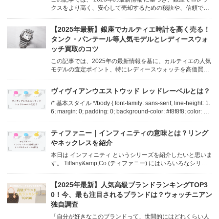
クスをより高く、安心して売却するための秘訣や、信頼でき
る買取専門店の選び方について詳しく解説します。 /* === 共
通CSS (色設定調整) === */ body { font-famil...
【2025年最新】銀座でカルティエ時計を高く売る！
タンク・パンテール等人気モデルとレディースウォ
ッチ買取のコツ
この記事では、2025年の最新情報を基に、カルティエの人気
モデルの査定ポイント、特にレディースウォッチを高価買取
してもらうための秘訣を、ウォッチニアン買取専門店 銀座・
銀座8丁目店が詳しく解説します。 /* === 共通CSS (色設定調
ヴィヴィアンウエストウッド レッドレーベルとは？
整) === */ body { ...
/* 基本スタイル */body { font-family: sans-serif; line-height: 1.
6; margin: 0; padding: 0; background-color: #f8f8f8; color: #3
33; }.container { max-widt...
ティファニー｜インフィニティの意味とは？リング
やネックレスを紹介
本日は インフィニティ というシリーズを紹介したいと思いま
す。 Tiffany&amp;Co.(ティファニー) にはいろいろなシリー
ズのアクセサリーがありますが、本日は インフィニティ とい
うシリーズを紹介したいと思います。 永遠の絆、エネルギー
【2025年最新】人気高級ブランドランキングTOP3
と生命力の象徴 とされているインフィ...
0！今、最も注目されるブランドは？ウォッチニアン
独自調査
「自分が好きなこのブランドって、世間的にはどれくらい人