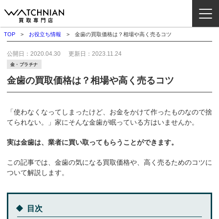
TOP
お役立ち情報
金歯の買取価格は？相場や高く売るコツ
ウォッチニアン買取専門店とは？
公開日：
2020.04.30
更新日：
2023.11.24
金・プラチナ
ブランドから探す
金歯の買取価格は？相場や高く売るコツ
取扱いカテゴリ
「使わなくなってしまったけど、お金をかけて作ったものなので捨
よくある質問
てられない。」家にそんな金歯が眠っている方はいませんか。
実は金歯は、業者に買い取ってもらうことができます。
買取方法
この記事では、金歯の気になる買取価格や、高く売るためのコツに
査定方法
ついて解説します。
店舗一覧
お役立ち情報
目次
お問い合わせ