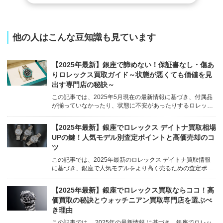
他の人はこんな豆知識も見ています
【2025年最新】銀座で諦めない！保証書なし・傷あ
りロレックス買取ガイド～状態が悪くても価値を見
出す専門店の秘訣～
この記事では、2025年5月現在の最新情報に基づき、付属品
が揃っていなかったり、状態に不安があったりするロレック
スでも、銀座で適正な価格で買い取ってもらうためのポイン
トを徹底解説します。ウォッチニアン買取専門店が、どのよ
【2025年最新】銀座でロレックス デイトナ買取相場
うに「訳あり」ロレックスの価値を見出すのか、その秘訣も
UPの鍵！人気モデル別査定ポイントと高価売却のコ
ご紹介します。 ...
ツ
この記事では、2025年最新のロレックス デイトナ買取情報
に基づき、銀座で人気モデルをより高く売るための査定ポイ
ントや相場傾向、そして信頼できる専門店の選び方まで、ウ
ォッチニアン買取専門店の知見を交えて徹底解説します。 /*
【2025年最新】銀座でロレックス買取ならココ！高
=== 共通CSS (色設定調整) === */ b...
価買取の秘訣とウォッチニアン買取専門店を選ぶべ
き理由
この記事では、 2025年の最新情報 に基づき、銀座でロレッ