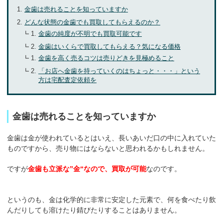
金歯は売れることを知っていますか
お気軽にご相談ください
どんな状態の金歯でも買取してもらえるのか？
0120-954-800
金歯の純度が不明でも買取可能です
(11:00～20:00年中無休)
金歯はいくらで買取してもらえる？気になる価格
24時間受付中！
金歯を高く売るコツは売りどきを見極めること
メール査定はこちらから
「お店へ金歯を持っていくのはちょっと・・・」という
方は宅配査定依頼を
金歯は売れることを知っていますか
金歯は金が使われているとはいえ、長いあいだ口の中に入れていた
ものですから、売り物にはならないと思われるかもしれません。
ですが
金歯も立派な”金“なので、買取が可能
なのです。
というのも、金は化学的に非常に安定した元素で、何を食べたり飲
んだりしても溶けたり錆びたりすることはありません。