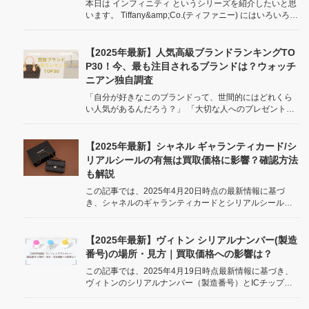
本日は インフィニティ というシリーズを紹介したいと思
います。 Tiffany&amp;Co.(ティファニー) にはいろいろな
シリーズのアクセサリーがありますが、本日は インフィ
ニティ というシリーズを紹介したいと思います。 永遠の
絆、エネルギーと生命力の象徴 とされているインフィ...
【2025年最新】人気高級ブランドランキングTO
P30！今、最も注目されるブランドは？ウォッチ
ニアン独自調査
「自分が好きなこのブランドって、世間的にはどれくら
い人気があるんだろう？」 「大切な人へのプレゼント、
今トレンドのブランドを贈りたい！」 誰もが一度は気に
なる、高級ブランドの「人気度」。 お気に入りのブラン
ドが世の中でどう評価されているのか、気になりますよ
【2025年最新】シャネル ギャランティカード/シ
ね。 /* Basic st...
リアルシールの有無は買取価格に影響？確認方法
も解説
この記事では、2025年4月20日時点の最新情報に基づ
き、シャネルのギャランティカードとシリアルシールの
役割、確認方法、そして買取価格への影響について、詳
しく解説します。 body { font-family: sans-serif; line-heig
ht: 1...
【2025年最新】ヴィトン シリアルナンバー(製造
番号)の場所・見方｜買取価格への影響は？
この記事では、2025年4月19日時点最新情報に基づき、
ヴィトンのシリアルナンバー（製造番号）とICチップに
ついて、その意味、場所の見つけ方、読み方、そして買
取価格にどう影響するのかを、ウォッチニアン買取専門