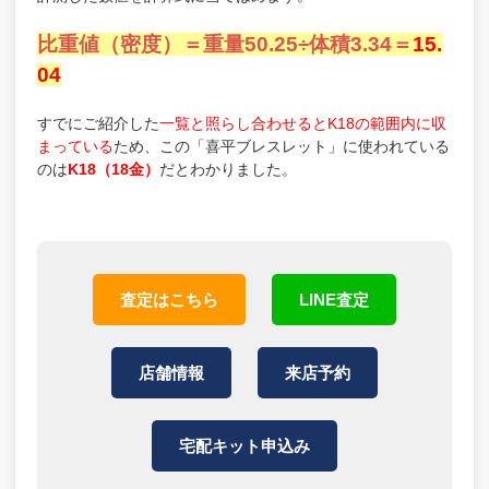
比重値（密度）＝重量50.25÷体積3.34＝
15.
04
すでにご紹介した
一覧と照らし合わせるとK18の範囲内に収
まっている
ため、この「喜平ブレスレット」に使われている
のは
K18（18金）
だとわかりました。
査定はこちら
LINE査定
店舗情報
来店予約
宅配キット申込み