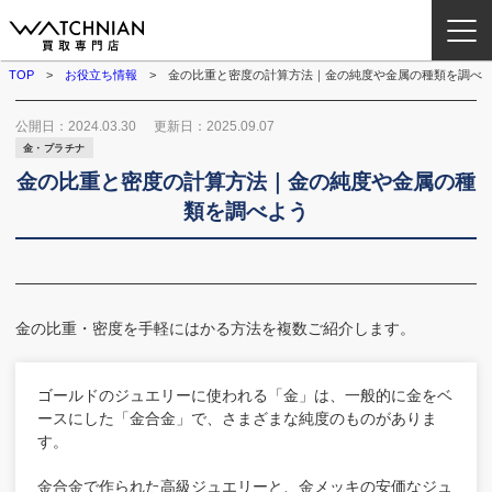
TOP
お役立ち情報
金の比重と密度の計算方法｜金の純度や金属の種類を調べ
ウォッチニアン買取専門店とは？
公開日：
2024.03.30
更新日：
2025.09.07
金・プラチナ
ブランドから探す
金の比重と密度の計算方法｜金の純度や金属の種
類を調べよう
取扱いカテゴリ
よくある質問
金の比重・密度を手軽にはかる方法を複数ご紹介します。
買取方法
ゴールドのジュエリーに使われる「金」は、一般的に金をベ
査定方法
ースにした「金合金」で、さまざまな純度のものがありま
す。
店舗一覧
金合金で作られた高級ジュエリーと、金メッキの安価なジュ