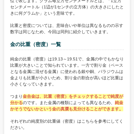
位で表します。グラム毎立方センチメートルとは、「1立方
センチメートル（1辺が1センチの立方体）の大きさにしたと
きに何グラムか」という意味です。
比重と密度については、意味合いや単位は異なるものの示す
数字は同じなため、今回は同列に紹介していきます。
金の比重（密度）一覧
純金の比重（密度）は19.13～19.51で、金属の中でもかなり
比重が大きいことで知られています。一方で割り金（ベース
となる金属に混ぜる金属）に使われる銀や銅、パラジウムは
金よりも比重が小さいため、割り金の割合が高いほど比重は
小さくなっていきます。
つまり
金合金は、比重（密度）をチェックすることで純度が
分かる
のです。また金属の種類によっても異なるため、
純金
かそうでないかという金の真贋も見分けることができます。
それぞれの純度別の比重値（密度）はこちらを参考にしてく
ださい。