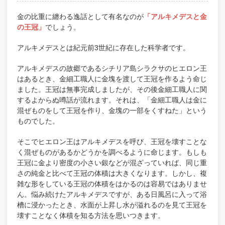
金の比重に纏わる逸話として有名なのが
「アルキメデスと金
の王冠」
でしょう。
アルキメデスとは紀元前3世紀に存在した科学者です。
アルキメデスの故郷であるシチリア島シラクサのヒエロン王
はあるとき、金細工職人に金塊を渡して王冠を作るよう命じ
ました。王冠は無事完成しましたが、その後金細工職人に関
するよからぬ噂話が流れます。それは、「金細工職人は金に
混ぜものをして王冠を作り、金塊の一部をくすねた」という
ものでした。
そこでヒエロン王はアルキメデスを呼び、王冠を壊すことな
く混ぜものがあるかどうかを調べるように命じます。もしも
王冠に金より密度の小さい銀などが混ざっていれば、同じ重
さの純金と比べて王冠の体積は大きくなります。しかし、複
雑な形をしている王冠の体積をはかるのは容易ではありませ
ん。悩み続けたアルキメデスですが、ある日風呂に入って浴
槽に浸かったとき、水面が上昇し水が溢れるのを見て王冠を
壊すことなく体積を知る方法を思いつきます。