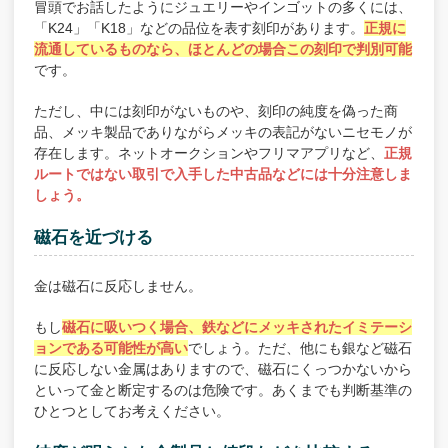
冒頭でお話したようにジュエリーやインゴットの多くには、
「K24」「K18」などの品位を表す刻印があります。
正規に
流通しているものなら、ほとんどの場合この刻印で判別可能
です。
ただし、中には刻印がないものや、刻印の純度を偽った商
品、メッキ製品でありながらメッキの表記がないニセモノが
存在します。ネットオークションやフリマアプリなど、
正規
ルートではない取引で入手した中古品などには十分注意しま
しょう。
磁石を近づける
金は磁石に反応しません。
もし
磁石に吸いつく場合、鉄などにメッキされたイミテーシ
ョンである可能性が高い
でしょう。ただ、他にも銀など磁石
に反応しない金属はありますので、磁石にくっつかないから
といって金と断定するのは危険です。あくまでも判断基準の
ひとつとしてお考えください。