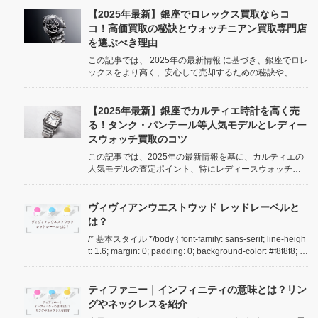
方まで、ウォッチニアン買取専門店の知見を交えて徹底
解説します。 /* === 共通CSS (色設定調整) === */ b...
【2025年最新】銀座でロレックス買取ならコ
コ！高価買取の秘訣とウォッチニアン買取専門店
を選ぶべき理由
この記事では、 2025年の最新情報 に基づき、銀座でロレ
ックスをより高く、安心して売却するための秘訣や、信
頼できる買取専門店の選び方について詳しく解説しま
す。 /* === 共通CSS (色設定調整) === */ body { font-fami
l...
【2025年最新】銀座でカルティエ時計を高く売
る！タンク・パンテール等人気モデルとレディー
スウォッチ買取のコツ
この記事では、2025年の最新情報を基に、カルティエの
人気モデルの査定ポイント、特にレディースウォッチを
高価買取してもらうための秘訣を、ウォッチニアン買取
専門店 銀座・銀座8丁目店が詳しく解説します。 /* ===
共通CSS (色設定調整) === */ body { ...
ヴィヴィアンウエストウッド レッドレーベルと
は？
/* 基本スタイル */body { font-family: sans-serif; line-heigh
t: 1.6; margin: 0; padding: 0; background-color: #f8f8f8; c
olor: #333; }.container { max-widt...
ティファニー｜インフィニティの意味とは？リン
グやネックレスを紹介