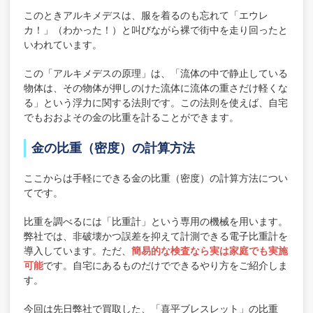
このときアルキメデスは、服を着るのも忘れて「エウレ
カ！」（わかった！）と叫びながら裸で街中を走り回ったと
いわれています。
この「アルキメデスの原理」は、「流体の中で静止している
物体は、その物体が押しのけた流体に流体の重さだけ軽くな
る」という浮力に関する法則です。この法則を使えば、自宅
でもおおよその金の比重を計ることができます。
金の比重（密度）の計算方法
ここからは手軽にできる金の比重（密度）の計算方法につい
てです。
比重を調べるには「比重計」という専用の機械を用います。
弊社では、非破壊かつ誤差を抑えて計測できる電子比重計を
導入しています。ただ、
簡易的な検査なら実は家庭でも実施
可能
です。自宅にあるものだけでできるやり方をご紹介しま
す。
今回は先日弊社で買取した、「喜平ブレスレット」の比重