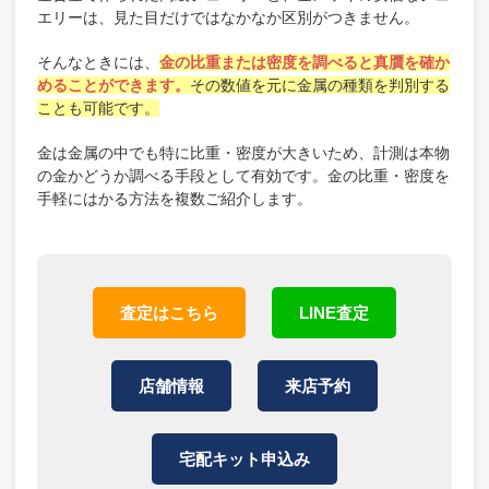
お役立ち情報
エリーは、見た目だけではなかなか区別がつきません。
お問い合わせ
そんなときには、
金の比重または密度を調べると真贋を確か
めることができます。
その数値を元に金属の種類を判別する
ことも可能です。
お気軽にご相談ください
0120-954-800
金は金属の中でも特に比重・密度が大きいため、計測は本物
(11:00～20:00年中無休)
の金かどうか調べる手段として有効です。金の比重・密度を
手軽にはかる方法を複数ご紹介します。
24時間受付中！
メール査定はこちらから
査定はこちら
LINE査定
店舗情報
来店予約
宅配キット申込み