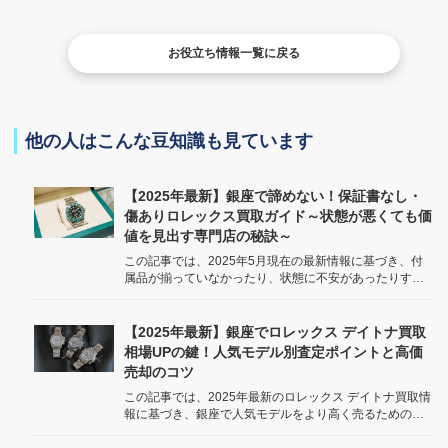
お役立ち情報一覧に戻る
他の人はこんな豆知識も見ています
【2025年最新】銀座で諦めない！保証書なし・
傷ありロレックス買取ガイド～状態が悪くても価
値を見出す専門店の秘訣～
この記事では、2025年5月現在の最新情報に基づき、付
属品が揃っていなかったり、状態に不安があったりする
ロレックスでも、銀座で適正な価格で買い取ってもらう
ためのポイントを徹底解説します。ウォッチニアン買取
専門店が、どのように「訳あり」ロレックスの価値を見
【2025年最新】銀座でロレックス デイトナ買取
出すのか、その秘訣もご紹介します。 ...
相場UPの鍵！人気モデル別査定ポイントと高価
売却のコツ
この記事では、2025年最新のロレックス デイトナ買取情
報に基づき、銀座で人気モデルをより高く売るための査
定ポイントや相場傾向、そして信頼できる専門店の選び