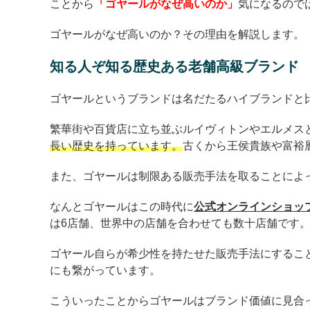
ことから
「ゴヤールがなぜ高いのか」
気になるので
ゴヤールがなぜ高いのか？その理由を解説します。
知る人ぞ知る歴史ある老舗高級ブランド
ゴヤールというブランドは名だたるハイブランドと
繁華街や百貨店に立ち並ぶルイヴィトンやエルメス
長い歴史を持っています。
古くから王侯貴族や富裕
また、ゴヤールは制限ある販売手法を取ることによ
なんとゴヤールはこの時代に
公式オンラインショッ
は6店舗、世界中の店舗を合わせても数十店舗です
ゴヤール自らが希少性を持たせた販売手法にするこ
にも繋がっています。
こういったことからゴヤールはブランド価値に見合