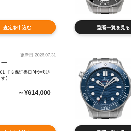
査定を申込む
型番一覧を見る
更新日
2026.07.31
ター
.01.001 【※保証書日付や状態
ます】
～¥614,000