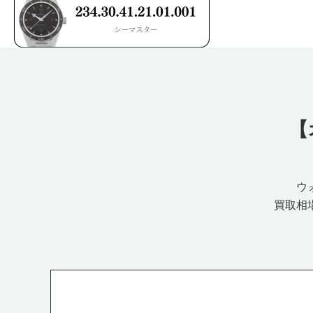
【
ウ
買取相