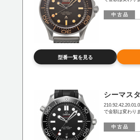
中 古 品
型番一覧を見る
シーマス
210.92.42.20
で金額は変わり
中 古 品