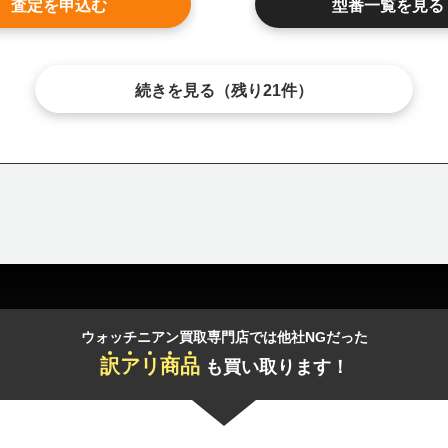
査定を申込む
型番一覧を見る
続きを見る（残り
21
件）
ウォッチニアン買取専門店では他社NGだった
訳
ア
リ
商
品
も買い取ります！