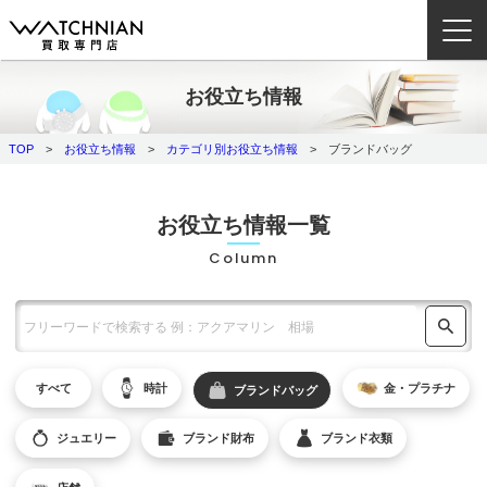
お役立ち情報
ウォッチニアン買取専門店とは？
TOP
お役立ち情報
カテゴリ別お役立ち情報
ブランドバッグ
ブランドから探す
取扱いカテゴリ
お役立ち情報一覧
Column
よくある質問
買取方法
査定方法
すべて
時計
金・プラチナ
ブランドバッグ
店舗一覧
お役立ち情報
ジュエリー
ブランド財布
ブランド衣類
お問い合わせ