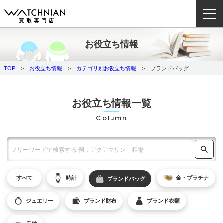
お役立ち情報
ウォッチニアン買取専門店とは？
TOP
お役立ち情報
カテゴリ別お役立ち情報
ブランドバッグ
ブランドから探す
取扱いカテゴリ
お役立ち情報一覧
Column
よくある質問
買取方法
査定方法
すべて
時計
金・プラチナ
ブランドバッグ
店舗一覧
お役立ち情報
ジュエリー
ブランド財布
ブランド衣類
お問い合わせ