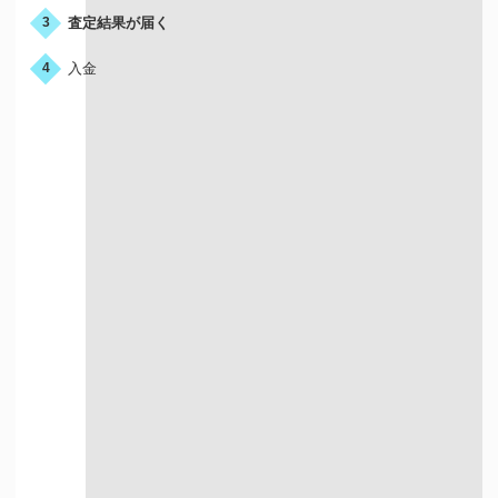
査定結果が届く
3
入金
4
宅配買取はこんな人におすすめ
店舗が近くにない方
お店に行く時間が
ない方