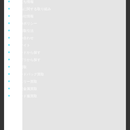
お役立ち情報
偽造品に関する取り組み
運営会社情報
cookieポリシー
特定商取引法
お問い合わせ
販売サイト
ブランドから探す
カテゴリから探す
時計買取
ブランドバッグ買取
ジュエリー買取
金・貴金属買取
ブランド服買取
ウォッチニアン株式会社
〒160-0023
東京都新宿区西新宿6-24-1 西新宿三井ビルディング5F
TEL：0120-954-800（受付時間11:00 ～ 20:00）