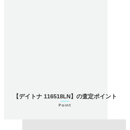
ケース径
40mm
防水
100m
ムーブメント
自動巻き クロノメーター
キャリバー
Cal.4130
振動数
28,800振動
パワーリザーブ
72時間
製造期間
2017年～2023年
【デイトナ 116518LN】の査定ポイント
Point