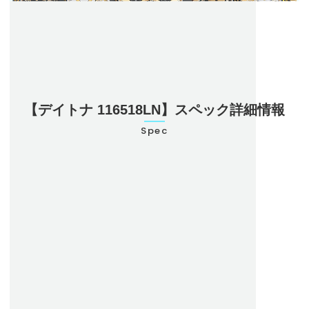
【デイトナ 116518LN】スペック詳細情報
Spec
型番
116518LN
ブランド名
ロレックス
モデル名
デイトナ
ケース素材
イエローゴールド
ブレスタイプ
オイスターフレックス/ラバー
ベゼル
セラミック製タキメーターベゼル