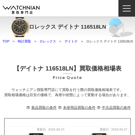
ロレックス デイトナ 116518LN
ウォッチニアン買取専門店とは？
TOP
時計買取
ロレックス
デイトナ
ロレックス デイトナ 116518LN
ブランドから探す
取扱いカテゴリ
【デイトナ 116518LN】買取価格相場表
よくある質問
Price Quote
ウォッチニアン買取専門店にて買取を行う際の買取価格相場表です。
買取方法
買取相場価格は目安の価格で、為替や状態によって変動する場合があります。
査定方法
新品買取の条件
未使用品買取の条件
中古品買取の条件
店舗一覧
お役立ち情報
お問い合わせ
更新日
2026.08.07
更新日
2026.08.07