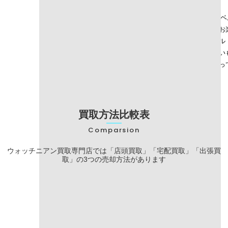
る「116500LN」にはセラミックベゼルが採用されています。
さて、話が逸れましたが、こちらの「116518」。金無垢であるものの
ケース・バックルのみがゴールド製なので、程よいラグジュアリー感でお楽し
ヤルバリエーションも豊富で、ブラック・ホワイト・シャンパン・シェル・
アな文字盤といえます。ロレックスの歴代モデルを見ても個体数が少ないも
証書がない、革ベルトがボロボロになっている、時計本体が壊れてしまって
買取方法比較表
Comparsion
ウォッチニアン買取専門店では「店頭買取」
「宅配買取」
「出張買
取」の3つの売却方法があります
店頭買取
宅配買取
手数料
無料
無料