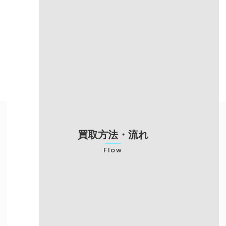
東京・大阪・愛
対応エリア
全国
知
売却までの
～3日（振込対
当日現金渡し
スピード
応）
梱包の手間が必
対応エリア
来店が必要
要
不要
申し込みが必要
対応エリア
買い取り専門店のみ
予約可能
買取方法・流れ
Flow
店頭での買取