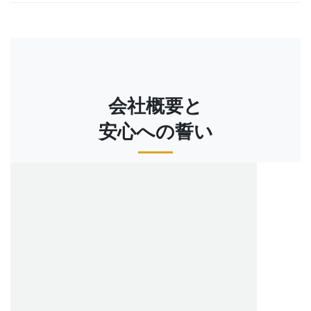
会社概要と
安心への誓い
ウォッチニアン買取専門店の理念
私たちは、ロレックス デイトナ 116503のような時計界のア
イコンが持つ特別な価値と魅力を深く理解し、お客様にご満
足いただける最高水準の買取サービスを提供することをお約
束します。
時計専門店としての豊富な経験と誠実な対応で、お客様の大
切な資産であるデイトナ 116503の価値を最大限に引き出しま