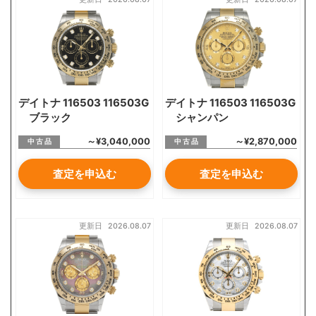
お気軽にご相談ください
0120-954-800
(11:00～20:00年中無休)
24時間受付中！
デイトナ 116503 116503G
デイトナ 116503 116503G
メール査定はこちらから
ブラック
シャンパン
～¥3,040,000
～¥2,870,000
中 古 品
中 古 品
査定を申込む
査定を申込む
更新日
2026.08.07
更新日
2026.08.07