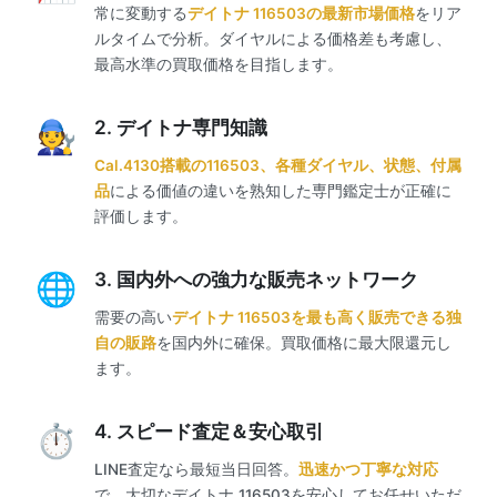
常に変動する
デイトナ 116503の最新市場価格
をリア
ルタイムで分析。ダイヤルによる価格差も考慮し、
最高水準の買取価格を目指します。
2. デイトナ専門知識
Cal.4130搭載の116503、各種ダイヤル、状態、付属
品
による価値の違いを熟知した専門鑑定士が正確に
評価します。
3. 国内外への強力な販売ネットワーク
需要の高い
デイトナ 116503を最も高く販売できる独
自の販路
を国内外に確保。買取価格に最大限還元し
ます。
4. スピード査定＆安心取引
LINE査定なら最短当日回答。
迅速かつ丁寧な対応
で、大切なデイトナ 116503を安心してお任せいただ