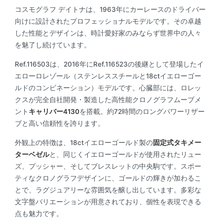
コスモグラフ デイトナは、1963年にカーレースのドライバー
向けに設計されたプロフェッショナルモデルです。その卓越
した性能とデザインは、時計愛好家のみならず世界中の人々
を魅了し続けています。
Ref.116503は、2016年にRef.116523の後継として登場したイ
エローロレゾール（ステンレススチールと18ctイエローゴー
ルドのコンビネーション）モデルです。心臓部には、ロレッ
クスが完全自社開発・製造した高性能クロノグラフムーブメ
ント
キャリバー4130
を搭載。約72時間のロングパワーリザー
ブと高い信頼性を誇ります。
外観上の特徴は、18ctイエローゴールド製の
固定式タキメー
ターベゼル
と、同じくイエローゴールドが使用されたリュー
ズ、プッシャー、そしてブレスレットの中央駒です。スポー
ティなクロノグラフデザインに、ゴールドの輝きが加わるこ
とで、ラグジュアリーな雰囲気を醸し出しています。多彩な
文字盤バリエーションが用意されており、個性を表現できる
点も魅力です。