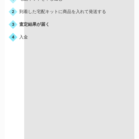
到着した宅配キットに商品を入れて発送する
2
査定結果が届く
3
入金
4
宅配買取はこんな人におすすめ
店舗が近くにない方
お店に行く時間が
ない方