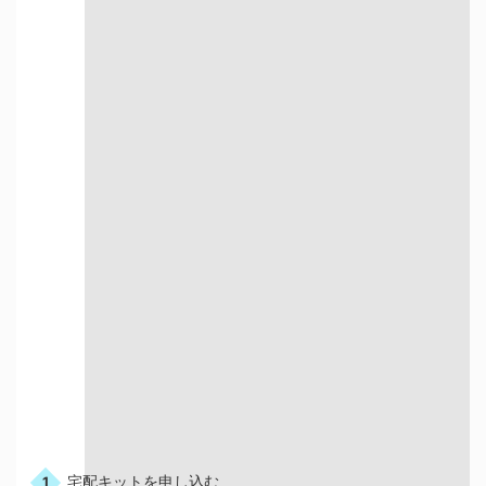
店舗買取について詳しく知る
宅配での買取
お申込みの流れ
宅配キットを申し込む
1