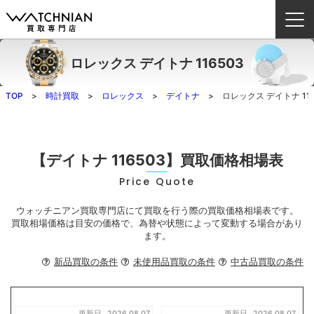
ロレックス デイトナ 116503
ウォッチニアン買取専門店とは？
TOP
時計買取
ロレックス
デイトナ
ロレックス デイトナ 116
ブランドから探す
取扱いカテゴリ
【デイトナ 116503】買取価格相場表
Price Quote
よくある質問
ウォッチニアン買取専門店にて買取を行う際の買取価格相場表です。
買取方法
買取相場価格は目安の価格で、為替や状態によって変動する場合があり
ます。
査定方法
新品買取の条件
未使用品買取の条件
中古品買取の条件
店舗一覧
お役立ち情報
お問い合わせ
更新日
2026.08.07
更新日
2026.08.07