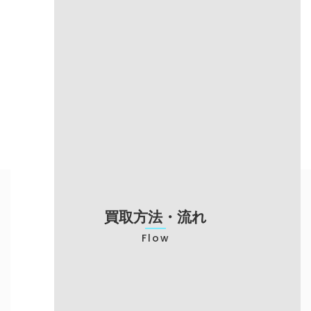
手数料
無料
無料
東京・大阪・愛
対応エリア
全国
知
売却までの
～3日（振込対
当日現金渡し
スピード
応）
梱包の手間が必
対応エリア
来店が必要
要
不要
申し込みが必要
対応エリア
買い取り専門店のみ
予約可能
買取方法・流れ
Flow
店頭での買取