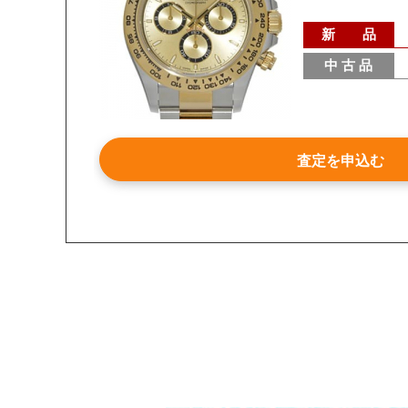
新 品
中 古 品
査定を申込む