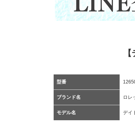
【
型番
1265
ブランド名
ロレ
モデル名
デイ