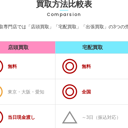
買取方法比較表
Comparsion
取専門店では「店頭買取」
「宅配買取」
「出張買取」の3つの
店頭買取
宅配買取
無料
無料
東京・大阪・愛知
全国
当日現金渡し
～3日（振込対応）