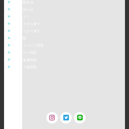
特定商取引法
お問い合わせ
販売サイト
ブランドから探す
カテゴリから探す
時計買取
ブランドバッグ買取
ジュエリー買取
金・貴金属買取
ブランド服買取
ウォッチニアン株式会社
〒160-0023
東京都新宿区西新宿6-24-1 西新宿三井ビルディング5F
TEL：0120-954-800（受付時間11:00 ～ 20:00）
古物営業許可 [第308930507238号/東京都公安委員会]