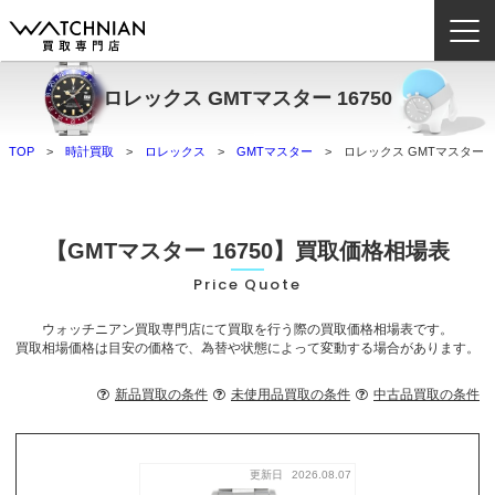
ロレックス GMTマスター 16750
ウォッチニアン買取専門店とは？
TOP
時計買取
ロレックス
GMTマスター
ロレックス GMTマスター 16
ブランドから探す
取扱いカテゴリ
【GMTマスター 16750】買取価格相場表
よくある質問
Price Quote
ウォッチニアン買取専門店にて買取を行う際の買取価格相場表です。
買取方法
買取相場価格は目安の価格で、為替や状態によって変動する場合があります。
査定方法
新品買取の条件
未使用品買取の条件
中古品買取の条件
店舗一覧
お役立ち情報
お問い合わせ
更新日
2026.08.07