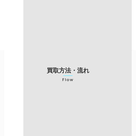
売却までの
～3日（振込対
当日現金渡し
スピード
応）
梱包の手間が必
対応エリア
来店が必要
要
不要
申し込みが必要
対応エリア
買い取り専門店のみ
予約可能
買取方法・流れ
Flow
店頭での買取