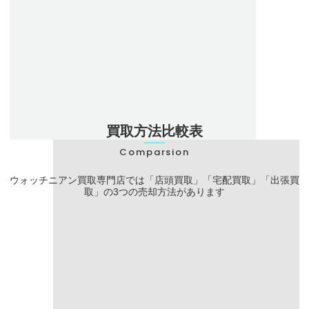
モデル名
GMTマスター
ケース径
40mm
防水
100m
ムーブメント
自動巻き クロノメーター
買取方法比較表
Comparsion
ウォッチニアン買取専門店では「店頭買取」
「宅配買取」
「出張買
取」の3つの売却方法があります
店頭買取
宅配買取
手数料
無料
無料
東京・大阪・愛
対応エリア
全国
知