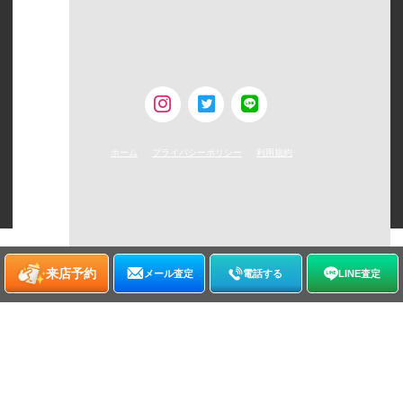
ウォッチニアン株式会社
〒160-0023
東京都新宿区西新宿6-24-1 西新宿三井ビルディング5F
TEL：0120-954-800（受付時間11:00 ～ 20:00）
古物営業許可 [第308930507238号/東京都公安委員会]
ホーム
プライバシーポリシー
利用規約
©
2026
WATCHNIAN All rights reserved.
来店予約
メール査定
電話する
LINE査定