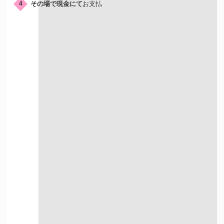
その場で現金にて
お支払
4
店頭買取はこんな人におすすめ
店舗が近くにある方
すぐに現金を
受け取りたい方