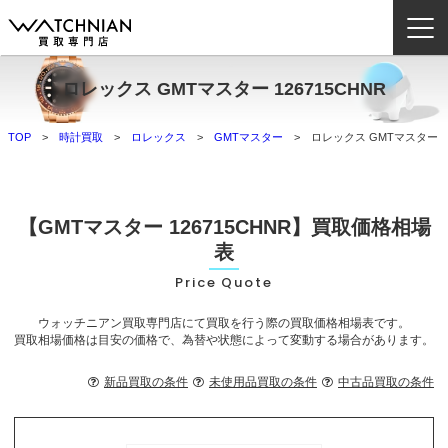
ロレックス GMTマスター 126715CHNR
ウォッチニアン買取専門店とは？
TOP
時計買取
ロレックス
GMTマスター
ロレックス GMTマスター 12
ブランドから探す
取扱いカテゴリ
【GMTマスター 126715CHNR】買取価格相場
よくある質問
表
Price Quote
買取方法
ウォッチニアン買取専門店にて買取を行う際の買取価格相場表です。
査定方法
買取相場価格は目安の価格で、為替や状態によって変動する場合があります。
店舗一覧
新品買取の条件
未使用品買取の条件
中古品買取の条件
お役立ち情報
お問い合わせ