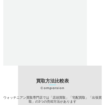
ブランド名
ロレックス
モデル名
GMTマスター
風防
サファイアクリスタル
ケース径
40mm
防水
100m
ムーブメント
自動巻き クロノメーター
振動数
28,800振動
製造期間
2018年～
買取方法比較表
Comparsion
ウォッチニアン買取専門店では「店頭買取」
「宅配買取」
「出張買
取」の3つの売却方法があります