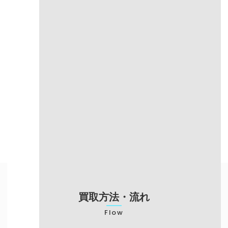
店頭買取
宅配買取
手数料
無料
無料
東京・大阪・愛
対応エリア
全国
知
売却までの
～3日（振込対
当日現金渡し
スピード
応）
梱包の手間が必
対応エリア
来店が必要
要
不要
申し込みが必要
対応エリア
買い取り専門店のみ
予約可能
買取方法・流れ
Flow