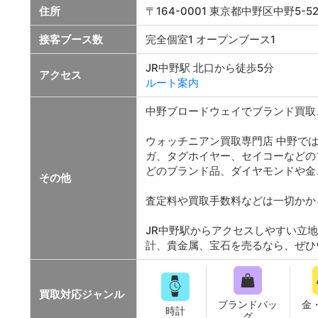
住所
〒164-0001 東京都中野区中野5-5
接客ブース数
完全個室1 オープンブース1
JR中野駅 北口から徒歩5分
アクセス
ルート案内
中野ブロードウェイでブランド買取
ウォッチニアン買取専門店 中野で
ガ、タグホイヤー、セイコーなどの
どのブランド品、ダイヤモンドや金
その他
査定料や買取手数料などは一切かか
JR中野駅からアクセスしやすい立
計、貴金属、宝石を売るなら、ぜひ
買取対応
ジャンル
ブランドバッ
金
時計
グ